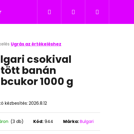
Keresés
Bejelentkezés
Kosár
icukor
Nyalókák
Édesség gyerekeknek
kelés
Ugrás az értékeléshez
k
lgari csokival
s
lése
ltött banán
bcukor 1000 g
.
ó kézbesítés:
2026.8.12
Következő
áron
(3 db)
Kód:
944
Márka:
Bulgari