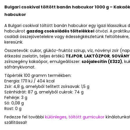
Bulgari csokival töltött banán habcukor 1000 g – Kakaó
habcukor
A Bulgari csokival töltött banán habcukor egy igazi klasszikus
habcukrot
gazdag csokoládés töltelékkel
ötvözi. A praktik
családi összejövetelekre vagy édességkészletünk feltöltésére
keresünk.
Összetevők: cukor, glükóz-fruktóz szirup, víz, növényi zsír (na
étkezési zselatin, teljes értékű
TEJPOR
,
LAKTÓZPOR
,
SOVÁNY
zsírszegény kakaópor, emulgeálószer:
szójalecitin (E322)
, k
sáfránykivonat.
Tápérték 100 gramm termékben:
Energia: 1711 kJ / 404 kcal
Zsír: 4,8 g, amelyből telített zsírsavak: 1,5 g
Szénhidrát: 87 g, amelyből cukrok: 74 g
Fehérje: 3 g
Só: 0,08 g
Rost: 0 g
Fedezze fel további
különleges, töltött gumicukor
kínálatunkat
szállítással!