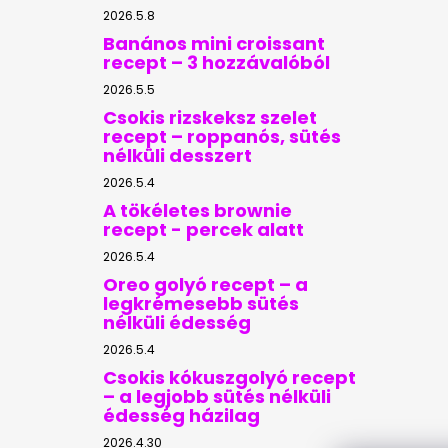
2026.5.8
Banános mini croissant
recept – 3 hozzávalóból
2026.5.5
Csokis rizskeksz szelet
recept – roppanós, sütés
nélküli desszert
2026.5.4
A tökéletes brownie
recept - percek alatt
2026.5.4
Oreo golyó recept – a
legkrémesebb sütés
nélküli édesség
2026.5.4
Csokis kókuszgolyó recept
– a legjobb sütés nélküli
édesség házilag
2026.4.30