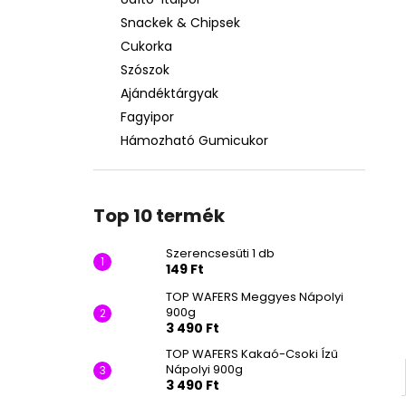
SZERENCSESÜTI 1 DB
Snackek & Chipsek
149 Ft
Cukorka
Szószok
Ajándéktárgyak
Fagyipor
Hámozható Gumicukor
Top 10 termék
Szerencsesüti 1 db
149 Ft
TOP WAFERS Meggyes Nápolyi
900g
3 490 Ft
TOP WAFERS Kakaó-Csoki Ízű
Nápolyi 900g
3 490 Ft