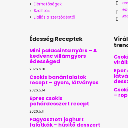
es
Elérhetőségek
ed
Szállítás
@e
Elállás a szerződéstől
Édesség Receptek
Virá
tren
Mini palacsinta nyárs – A
kedvenc villámgyors
Csoki
édességed
virál
2026.5.31
Eper 
látvá
Csokis banánfalatok
dess
recept – gyors, látványos
Csoki
2026.5.14
– ro
Epres csokis
pohárdesszert recept
2026.5.11
Fagyasztott joghurt
falatkák - hűsítő desszert