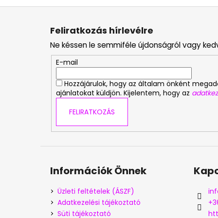
L
á
Feliratkozás hírlevélre
b
Ne késsen le semmiféle újdonságról vagy ked
l
é
E-mail
c
Hozzájárulok, hogy az általam önként mega
ajánlatokat küldjön. Kijelentem, hogy az
adatkez
FELIRATKOZÁS
Információk Önnek
Kapc
Üzleti feltételek (ÁSZF)
inf
Adatkezelési tájékoztató
+3
Süti tájékoztató
ht