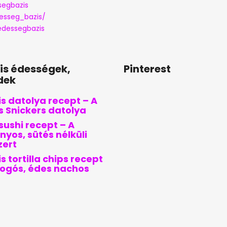
segbazis
esseg_bazis/
dessegbazis
lis édességek,
Pinterest
dek
s datolya recept – A
is Snickers datolya
sushi recept – A
nyos, sütés nélküli
zert
s tortilla chips recept
pogós, édes nachos