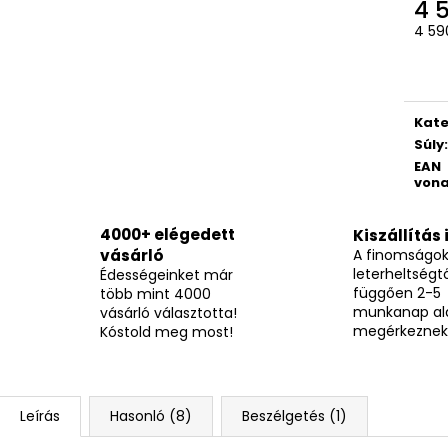
TOP WAFERS MEGGYES NÁPOLYI 900G
TOP WAFERS KA
4 
NÁPOLYI 900G
Egys
3 490 Ft
4 590
3 490 Ft
Kate
Súly
:
EAN
vona
4000+ elégedett
Kiszállítás 
vásárló
A finomságo
leterheltségtő
Édességeinket már
függően 2-5
több mint 4000
munkanap al
vásárló választotta!
megérkeznek
Kóstold meg most!
Leírás
Hasonló (8)
Beszélgetés (1)