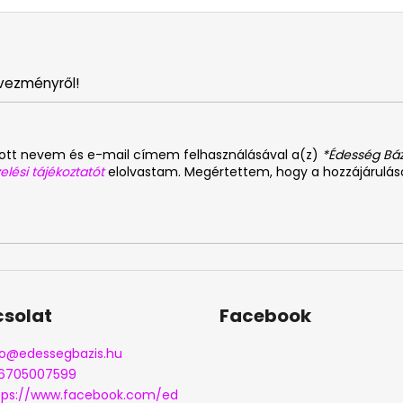
vezményről!
dott nevem és e-mail címem felhasználásával a(z)
*Édesség Báz
elési tájékoztatót
elolvastam. Megértettem, hogy a hozzájárulá
solat
Facebook
o
@
edessegbazis.hu
6705007599
tps://www.facebook.com/ed