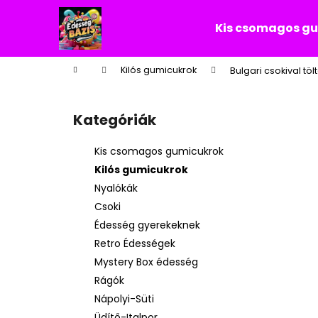
K
Ugrás
a
o
Kis csomagos g
fő
Vissza
Vissza
s
tartalomhoz
a boltba
a boltba
á
Kezdőlap
Kilós gumicukrok
Bulgari csokival tö
r
O
l
Kategóriák
Kategóriák
d
átugrása
a
Kis csomagos gumicukrok
l
Kilós gumicukrok
s
Nyalókák
ó
Csoki
p
Édesség gyerekeknek
a
Retro Édességek
n
Mystery Box édesség
e
Rágók
l
Nápolyi-Süti
Üdítő-Italpor