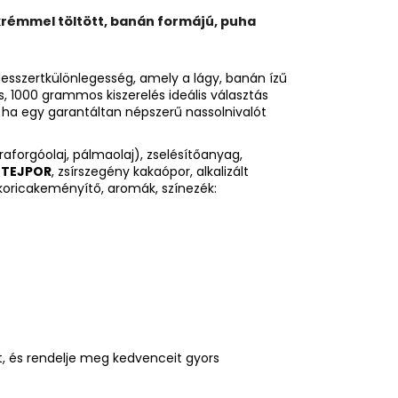
krémmel töltött, banán formájú, puha
 desszertkülönlegesség, amely a lágy, banán ízű
us, 1000 grammos kiszerelés ideális választás
, ha egy garantáltan népszerű nassolnivalót
praforgóolaj, pálmaolaj), zselésítőanyag,
 TEJPOR
, zsírszegény kakaópor, alkalizált
ukoricakeményítő, aromák, színezék:
, és rendelje meg kedvenceit gyors