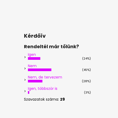
Kérdőív
Rendeltél már tőlünk?
Igen
(24%)
Nem
(45%)
Nem, de tervezem
(28%)
Igen, többször is
(3%)
Szavazatok száma:
29