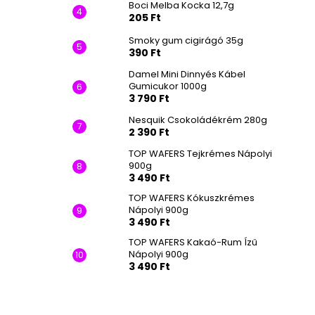
Boci Melba Kocka 12,7g
205 Ft
Smoky gum cigirágó 35g
390 Ft
Damel Mini Dinnyés Kábel
Gumicukor 1000g
3 790 Ft
Nesquik Csokoládékrém 280g
2 390 Ft
TOP WAFERS Tejkrémes Nápolyi
900g
3 490 Ft
TOP WAFERS Kókuszkrémes
Nápolyi 900g
3 490 Ft
TOP WAFERS Kakaó-Rum Ízű
Nápolyi 900g
3 490 Ft