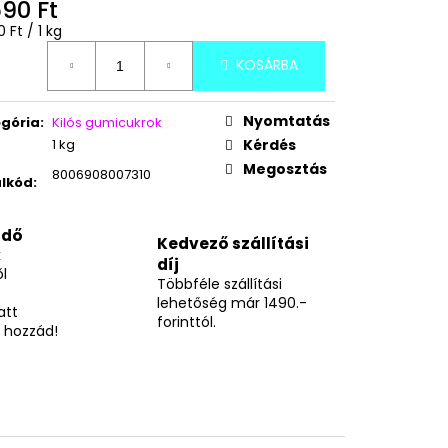
KAÓ-CSOKI ÍZŰ
590 Ft
égár:
 Ft / 1 kg
KOSÁRBA
Nyomtatás
gória
:
Kilós gumicukrok
1 kg
Kérdés
Megosztás
8006908007310
lkód
:
idő
Kedvező szállítási
k
díj
l
Többféle szállítási
lehetőség már 1490.-
att
forinttól.
 hozzád!