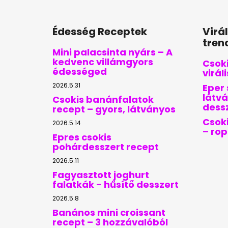
Édesség Receptek
Virá
tren
Mini palacsinta nyárs – A
kedvenc villámgyors
Csoki
édességed
virál
2026.5.31
Eper 
látvá
Csokis banánfalatok
dess
recept – gyors, látványos
Csoki
2026.5.14
– ro
Epres csokis
pohárdesszert recept
2026.5.11
Fagyasztott joghurt
falatkák - hűsítő desszert
2026.5.8
Banános mini croissant
recept – 3 hozzávalóból