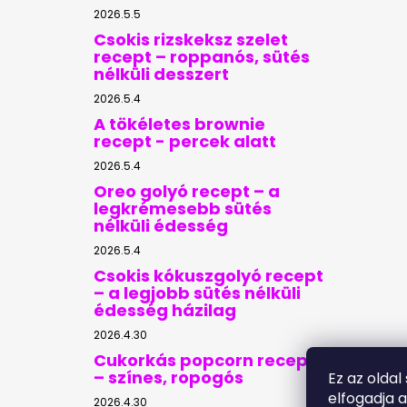
2026.5.5
Csokis rizskeksz szelet
recept – roppanós, sütés
nélküli desszert
2026.5.4
A tökéletes brownie
recept - percek alatt
2026.5.4
Oreo golyó recept – a
legkrémesebb sütés
nélküli édesség
2026.5.4
Csokis kókuszgolyó recept
– a legjobb sütés nélküli
édesség házilag
2026.4.30
Cukorkás popcorn recept
– színes, ropogós
Ez az oldal
elfogadja 
2026.4.30