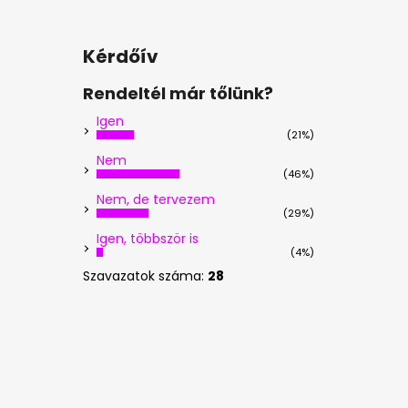
Kérdőív
Rendeltél már tőlünk?
Igen
(21%)
Nem
(46%)
Nem, de tervezem
(29%)
Igen, többször is
(4%)
Szavazatok száma:
28