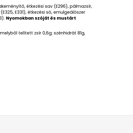
cakeményítő, étkezési sav (E296), pálmazsír,
E325, E331), étkezési só, emulgeálószer
3).
Nyomokban szóját és mustárt
elyből telített zsír 0,6g; szénhidrát 81g,