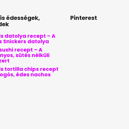
lis édességek,
Pinterest
dek
s datolya recept – A
is Snickers datolya
sushi recept – A
nyos, sütés nélküli
zert
s tortilla chips recept
pogós, édes nachos