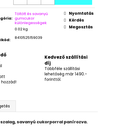
GGYES NÁPOLYI 900G
Nyomtatás
Töltött és savanyú
gória
:
gumicukor
Kérdés
különlegességek
Megosztás
0.02 kg
8410525159039
lkód
:
idő
Kedvező szállítási
k
díj
l
Többféle szállítási
lehetőség már 1490.-
att
forinttól.
 hozzád!
getés
 szalag, savanyú cukorporral panírozva.