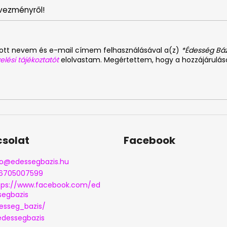
vezményről!
dott nevem és e-mail címem felhasználásával a(z)
*Édesség Báz
elési tájékoztatót
elolvastam. Megértettem, hogy a hozzájárulá
solat
Facebook
o
@
edessegbazis.hu
6705007599
tps://www.facebook.com/ed
segbazis
esseg_bazis/
dessegbazis