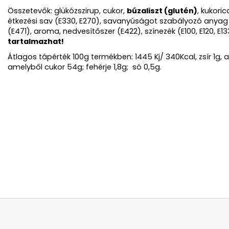
Összetevők: glükózszirup, cukor,
búzaliszt (glutén)
, kukori
étkezési sav (E330, E270), savanyúságot szabályozó anyag (
(E471), aroma, nedvesítőszer (E422), színezék (E100, E120, E13
tartalmazhat!
Átlagos tápérték 100g termékben: 1445 Kj/ 340Kcal, zsír 1g, am
amelyből cukor 54g; fehérje 1,8g; só 0,5g.