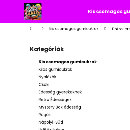
K
Ugrás
a
o
Kis csomagos g
fő
Vissza
Vissza
s
tartalomhoz
a boltba
a boltba
á
Kezdőlap
Kis csomagos gumicukrok
Fini rolle
r
O
l
Kategóriák
Kategóriák
d
átugrása
a
Kis csomagos gumicukrok
l
Kilós gumicukrok
s
Nyalókák
ó
Csoki
p
Édesség gyerekeknek
a
Retro Édességek
n
Mystery Box édesség
e
Rágók
l
Nápolyi-Süti
Üdítő-Italpor