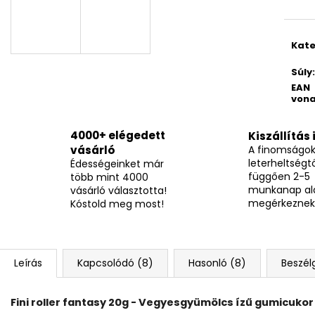
BOCI MELBA KOCKA 12,7G
TOP WAFERS ME
205 Ft
3 490 Ft
Kate
Súly
:
EAN
vona
4000+ elégedett
Kiszállítás 
vásárló
A finomságo
leterheltségtő
Édességeinket már
függően 2-5
több mint 4000
munkanap al
vásárló választotta!
megérkeznek
Kóstold meg most!
Leírás
Kapcsolódó (8)
Hasonló (8)
Beszél
Fini roller fantasy 20g - Vegyesgyümölcs ízű gumicukor