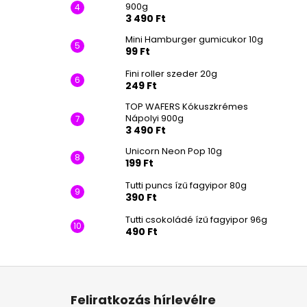
900g
3 490 Ft
Mini Hamburger gumicukor 10g
99 Ft
Fini roller szeder 20g
249 Ft
TOP WAFERS Kókuszkrémes
Nápolyi 900g
3 490 Ft
Unicorn Neon Pop 10g
199 Ft
Tutti puncs ízű fagyipor 80g
390 Ft
Tutti csokoládé ízű fagyipor 96g
490 Ft
L
á
Feliratkozás hírlevélre