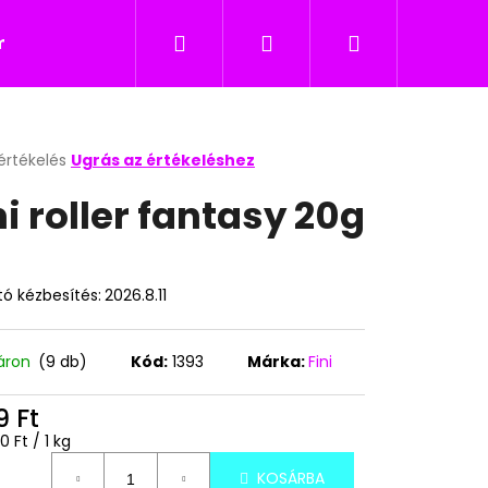
Keresés
Bejelentkezés
Kosár
icukor
Nyalókák
Édesség gyerekeknek
értékelés
Ugrás az értékeléshez
k
ni roller fantasy 20g
s
lése
ó kézbesítés:
2026.8.11
.
áron
(9 db)
Kód:
1393
Márka:
Fini
9 Ft
Következő
égár:
0 Ft / 1 kg
KOSÁRBA