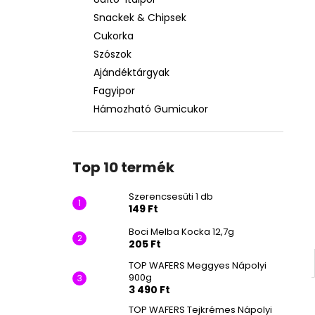
SZERENCSESÜTI 1 DB
Snackek & Chipsek
149 Ft
Cukorka
Szószok
Ajándéktárgyak
Fagyipor
Hámozható Gumicukor
Top 10 termék
Szerencsesüti 1 db
149 Ft
Boci Melba Kocka 12,7g
205 Ft
TOP WAFERS Meggyes Nápolyi
900g
3 490 Ft
TOP WAFERS Tejkrémes Nápolyi