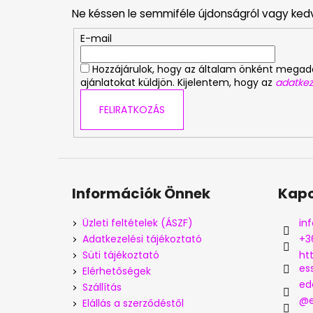
b
Ne késsen le semmiféle újdonságról vagy ked
l
é
E-mail
c
Hozzájárulok, hogy az általam önként mega
ajánlatokat küldjön. Kijelentem, hogy az
adatkez
FELIRATKOZÁS
Információk Önnek
Kapc
Üzleti feltételek (ÁSZF)
inf
Adatkezelési tájékoztató
+3
Süti tájékoztató
ht
es
Elérhetőségek
ed
Szállítás
@e
Elállás a szerződéstől