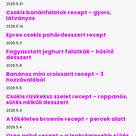
2026.5.31
Csokis banánfalatok recept – gyors,
látványos
2026.5.14
Epres csokis pohárdesszert recept
2026.5.11
Fagyasztott joghurt falatkák - hűsítő
desszert
2026.5.8
Banános mini croissant recept – 3
hozzávalóból
2026.5.5
Csokis rizskeksz szelet recept – roppanós,
sütés nélküli desszert
2026.5.4
A tökéletes brownie recept - percek alatt
2026.5.4
Oreo golyó recept – a legkrémesebb sütés