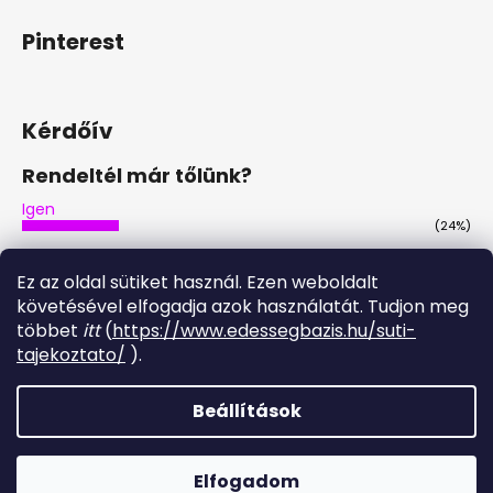
Pinterest
Kérdőív
Rendeltél már tőlünk?
Igen
(24%)
Nem
(45%)
Ez az oldal sütiket használ. Ezen weboldalt
Nem, de tervezem
követésével elfogadja azok használatát. Tudjon meg
(28%)
többet
itt
(
https://www.edessegbazis.hu/suti-
Igen, többször is
tajekoztato/
).
(3%)
Szavazatok száma:
29
Beállítások
Shoptet készítette
Elfogadom
Copyright 2026
Édesség Bázis
. Minden jog fenntartva.