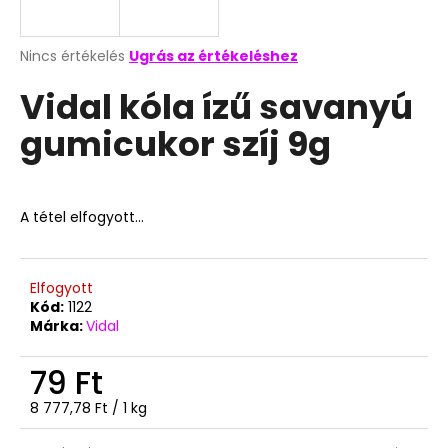
A
A
Nincs értékelés
Ugrás az értékeléshez
termék
j
Vidal kóla ízű savanyú
átlagos
á
értékelése
n
gumicukor szíj 9g
5-
l
ből
j
0,0
u
csillag.
k
A tétel elfogyott…
TOP
WAFERS
Elfogyott
TEJKRÉMES
Kód:
1122
NÁPOLYI
Márka:
Vidal
900G
3
79 Ft
490
Ft
Egységár:
8 777,78 Ft / 1 kg