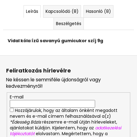
Leírás
Kapcsolódó (8)
Hasonló (8)
Beszélgetés
Vidal kóla ízű savanyú gumicukor szíj 9g
L
á
Feliratkozás hírlevélre
b
Ne késsen le semmiféle újdonságról vagy
l
kedvezményről!
é
E-mail
c
Hozzájárulok, hogy az általam önként megadott
nevem és e-mail címem felhasználásával a(z)
*Édesség Bázis
részemre e-mail útján hírleveleket,
ajánlatokat küldjön. Kijelentem, hogy az
adatkezelési
tájékoztatót
elolvastam. Megértettem, hogy a