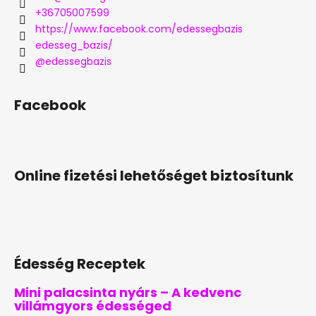
+36705007599
https://www.facebook.com/edessegbazis
edesseg_bazis/
@edessegbazis
Facebook
Online fizetési lehetőséget biztosítunk
Édesség Receptek
Mini palacsinta nyárs – A kedvenc
villámgyors édességed