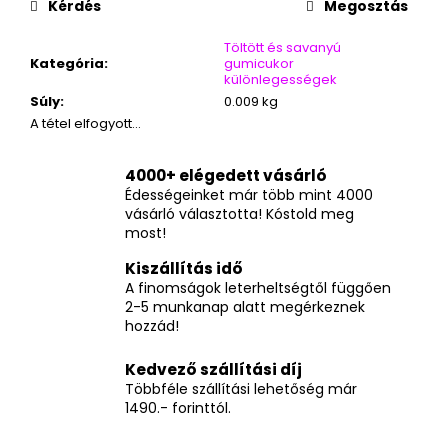
Kérdés
Megosztás
Töltött és savanyú
Kategória
:
gumicukor
különlegességek
Súly
:
0.009 kg
A tétel elfogyott…
4000+ elégedett vásárló
Édességeinket már több mint 4000
vásárló választotta! Kóstold meg
most!
Kiszállítás idő
A finomságok leterheltségtől függően
2-5 munkanap alatt megérkeznek
hozzád!
Kedvező szállítási díj
Többféle szállítási lehetőség már
1490.- forinttól.