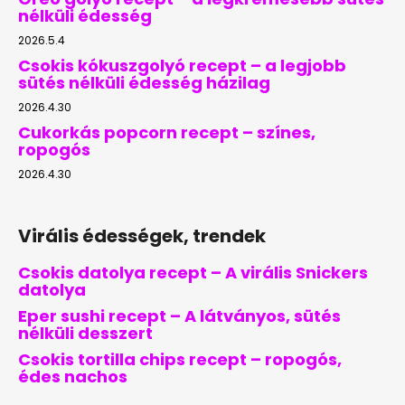
nélküli édesség
2026.5.4
Csokis kókuszgolyó recept – a legjobb
sütés nélküli édesség házilag
2026.4.30
Cukorkás popcorn recept – színes,
ropogós
2026.4.30
Virális édességek, trendek
Csokis datolya recept – A virális Snickers
datolya
Eper sushi recept – A látványos, sütés
nélküli desszert
Csokis tortilla chips recept – ropogós,
édes nachos