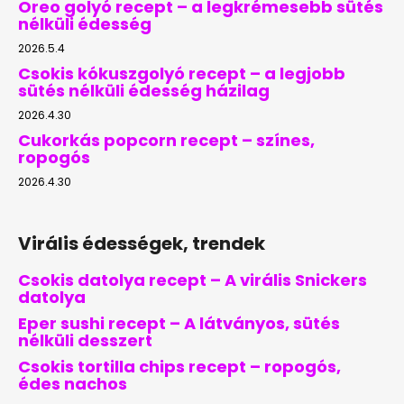
Oreo golyó recept – a legkrémesebb sütés
nélküli édesség
2026.5.4
Csokis kókuszgolyó recept – a legjobb
sütés nélküli édesség házilag
2026.4.30
Cukorkás popcorn recept – színes,
ropogós
2026.4.30
Virális édességek, trendek
Csokis datolya recept – A virális Snickers
datolya
Eper sushi recept – A látványos, sütés
nélküli desszert
Csokis tortilla chips recept – ropogós,
édes nachos