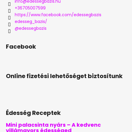
info
@
edessegbazis.hu
+36705007599
https://www.facebook.com/edessegbazis
edesseg_bazis/
@edessegbazis
Facebook
Online fizetési lehetőséget biztosítunk
Édesség Receptek
Mini palacsinta nyárs – A kedvenc
villámgyors édességed