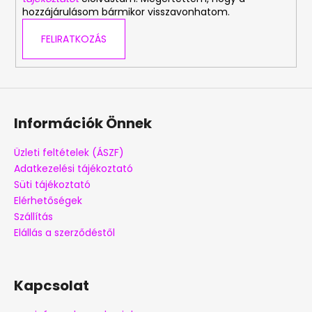
hozzájárulásom bármikor visszavonhatom.
e
l
FELIRATKOZÁS
e
m
e
i
Információk Önnek
Üzleti feltételek (ÁSZF)
Adatkezelési tájékoztató
Süti tájékoztató
Elérhetőségek
Szállítás
Elállás a szerződéstől
Kapcsolat