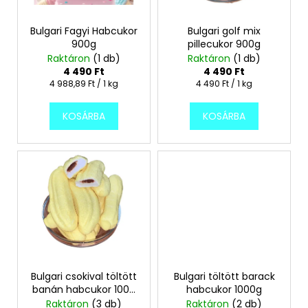
e
e
n
k
Bulgari Fagyi Habcukor
Bulgari golf mix
A
d
900g
pillecukor 900g
l
j
Raktáron
(1 db)
Raktáron
(1 db)
e
i
á
4 490 Ft
4 490 Ft
z
n
s
Egységár:
Egységár:
4 988,89 Ft / 1 kg
4 490 Ft / 1 kg
é
l
t
s
j
KOSÁRBA
KOSÁRBA
á
u
e
j
k
a
SZERENCSESÜTI
1
DB
149
Ft
Bulgari csokival töltött
Bulgari töltött barack
banán habcukor 1000
habcukor 1000g
g
Raktáron
(3 db)
Raktáron
(2 db)