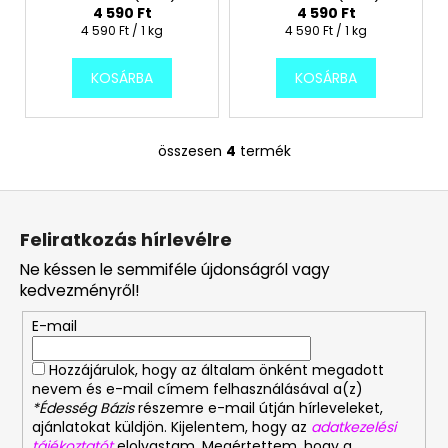
4 590 Ft
4 590 Ft
Egységár:
Egységár:
4 590 Ft / 1 kg
4 590 Ft / 1 kg
KOSÁRBA
KOSÁRBA
összesen
4
termék
L
i
L
s
á
t
Feliratkozás hírlevélre
a
b
i
Ne késsen le semmiféle újdonságról vagy
l
r
kedvezményről!
é
á
E-mail
c
n
y
Hozzájárulok, hogy az általam önként megadott
í
nevem és e-mail címem felhasználásával a(z)
t
*Édesség Bázis
részemre e-mail útján hírleveleket,
á
ajánlatokat küldjön. Kijelentem, hogy az
adatkezelési
s
tájékoztatót
elolvastam. Megértettem, hogy a