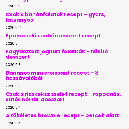
2026.5.31
Csokis banánfalatok recept – gyors,
látványos
2026.5.14
Epres csokis pohárdesszert recept
2026.5.11
Fagyasztott joghurt falatkák - hűsítő
desszert
2026.5.8
Banános mini croissant recept – 3
hozzávalóból
2026.5.5
Csokis rizskeksz szelet recept – roppanós,
sütés nélküli desszert
2026.5.4
A tökéletes brownie recept - percek alatt
2026.5.4