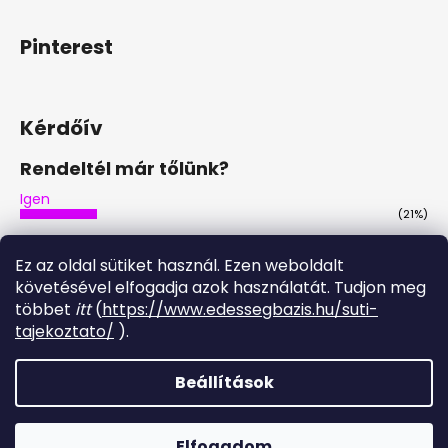
Pinterest
Kérdőív
Rendeltél már tőlünk?
Igen
(21%)
Nem
(46%)
Ez az oldal sütiket használ. Ezen weboldalt
Nem, de tervezem
követésével elfogadja azok használatát. Tudjon meg
(29%)
többet
itt
(
https://www.edessegbazis.hu/suti-
Igen, többször is
tajekoztato/
).
(4%)
Szavazatok száma:
28
Beállítások
Shoptet készítette
Elfogadom
Copyright 2026
Édesség Bázis
. Minden jog fenntartva.