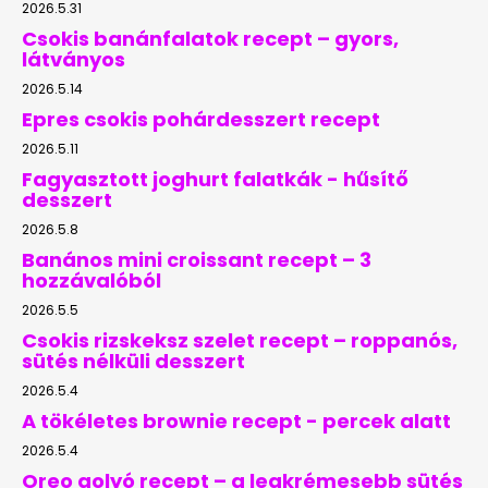
2026.5.31
Csokis banánfalatok recept – gyors,
látványos
2026.5.14
Epres csokis pohárdesszert recept
2026.5.11
Fagyasztott joghurt falatkák - hűsítő
desszert
2026.5.8
Banános mini croissant recept – 3
hozzávalóból
2026.5.5
Csokis rizskeksz szelet recept – roppanós,
sütés nélküli desszert
2026.5.4
A tökéletes brownie recept - percek alatt
2026.5.4
Oreo golyó recept – a legkrémesebb sütés