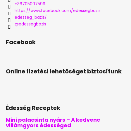
+36705007599
https://www.facebook.com/edessegbazis
edesseg_bazis/
@edessegbazis
Facebook
Online fizetési lehetőséget biztosítunk
Édesség Receptek
Mini palacsinta nyárs – A kedvenc
villámgyors édességed