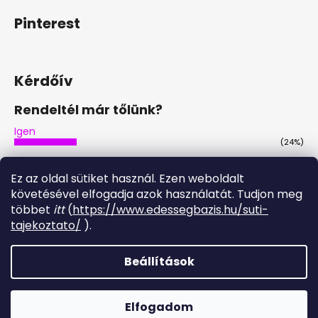
Pinterest
Kérdőív
Rendeltél már tőlünk?
Igen
(24%)
Nem
(45%)
Ez az oldal sütiket használ. Ezen weboldalt
Nem, de tervezem
követésével elfogadja azok használatát. Tudjon meg
(28%)
többet
itt
(
https://www.edessegbazis.hu/suti-
Igen, többször is
tajekoztato/
).
(3%)
Szavazatok száma:
29
Beállítások
Shoptet készítette
Elfogadom
Copyright 2026
Édesség Bázis
. Minden jog fenntartva.