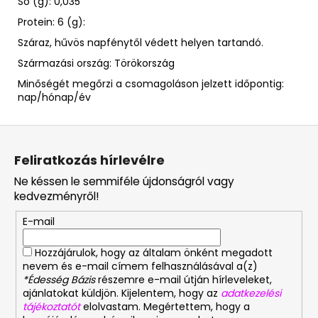
Só (g): 0,035
Protein: 6 (g):
Száraz, hűvös napfénytől védett helyen tartandó.
Származási ország: Törökország
Minőségét megőrzi a csomagoláson jelzett
időpontig:
nap/hónap/év
L
á
Feliratkozás hírlevélre
b
Ne késsen le semmiféle újdonságról vagy
l
kedvezményről!
é
E-mail
c
Hozzájárulok, hogy az általam önként megadott
nevem és e-mail címem felhasználásával a(z)
*Édesség Bázis
részemre e-mail útján hírleveleket,
ajánlatokat küldjön. Kijelentem, hogy az
adatkezelési
tájékoztatót
elolvastam. Megértettem, hogy a