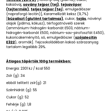
kakaóvaj,
sovány tejpor (tej)
,
tejsavópor
(tejtermék)
,
teljes tejpor (tej
), emulgeálószer
(napraforgó lecitin)], Karamellizált keksz (9,7%)
[
búzaliszt (glutént tartalmaz)
, cukor,
tojás
, növényi
olajok (pálma, kókusz), térfogatnövelő szerek
(ammónium-hidrogén-karbonát E503, nátrium-
hidrogén-karbonát E500, nátrium-sav-pirofoszfát E450),
kukoricakeményítő, só, emulgeálószer (
szójalecitin
E322
), aromák]. Tejcsokoládéban kakaó szárazanyag
tartalom legalább 29%.
Átlagos tápérték 100g termékben:
Energia: 2301 kJ / kcal 550
Zsír (g): 34
ebből telített zsír(g): 21
Szénhidrát (g): 55
Cukor (g): 52
Fehérje (g): 1,8