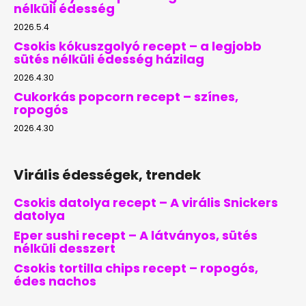
nélküli édesség
2026.5.4
Csokis kókuszgolyó recept – a legjobb
sütés nélküli édesség házilag
2026.4.30
Cukorkás popcorn recept – színes,
ropogós
2026.4.30
Virális édességek, trendek
Csokis datolya recept – A virális Snickers
datolya
Eper sushi recept – A látványos, sütés
nélküli desszert
Csokis tortilla chips recept – ropogós,
édes nachos