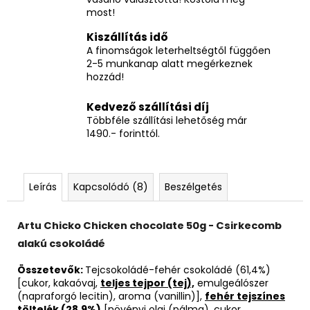
most!
Kiszállítás idő
A finomságok leterheltségtől függően
2-5 munkanap alatt megérkeznek
hozzád!
Kedvező szállítási díj
Többféle szállítási lehetőség már
1490.- forinttól.
Leírás
Kapcsolódó (8)
Beszélgetés
Artu Chicko Chicken chocolate 50g - Csirkecomb
alakú csokoládé
Összetevők:
Tejcsokoládé-fehér csokoládé (61,4%)
[cukor, kakaóvaj,
teljes tejpor (tej),
emulgeálószer
(napraforgó lecitin), aroma (vanillin)],
fehér tejszínes
töltelék (28,9%)
[növényi olaj (pálma), cukor,