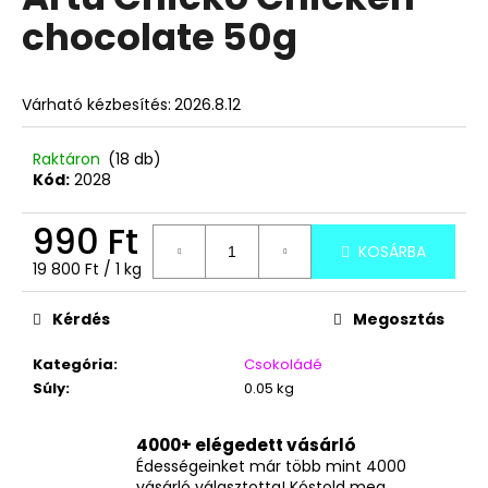
értékelése
chocolate 50g
5-
ből
A
0,0
j
csillag.
Várható kézbesítés:
2026.8.12
á
n
l
Raktáron
(18 db)
Kód:
2028
j
u
990 Ft
k
KOSÁRBA
Egységár:
19 800 Ft / 1 kg
SZERENCSESÜTI
1
Kérdés
Megosztás
DB
149
Kategória
:
Csokoládé
Ft
Súly
:
0.05 kg
4000+ elégedett vásárló
Édességeinket már több mint 4000
vásárló választotta! Kóstold meg