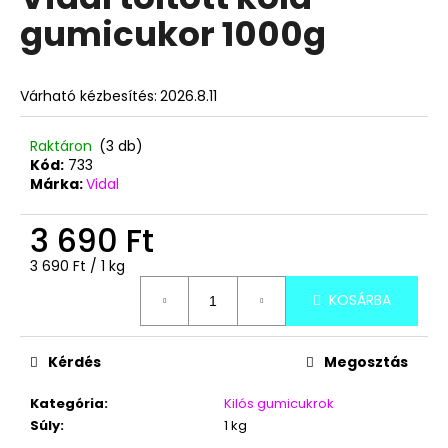
értékelése
gumicukor 1000g
5-
ből
A
5,0
j
csillag.
Várható kézbesítés:
2026.8.11
á
n
l
Raktáron
(3 db)
Kód:
733
j
Márka:
Vidal
u
k
3 690 Ft
Egységár:
3 690 Ft / 1 kg
TOP
WAFERS
KOSÁRBA
KÓKUSZKRÉMES
NÁPOLYI
900G
Kérdés
Megosztás
3
490
Ft
Kategória
:
Kilós gumicukrok
Súly
:
1 kg