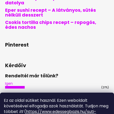
datolya
Eper sushi recept – A látványos, sütés
nélküli desszert
Csokis tortilla chips recept – ropogós,
édes nachos
Pinterest
Kérdőív
Rendeltél már tőlünk?
Igen
(21%)
Nem
(46%)
Ez az oldal sütiket használ. Ezen weboldalt
Nem, de tervezem
követésével elfogadja azok használatát. Tudjon meg
(29%)
többet
itt
(
https://www.edessegbazis.hu/suti-