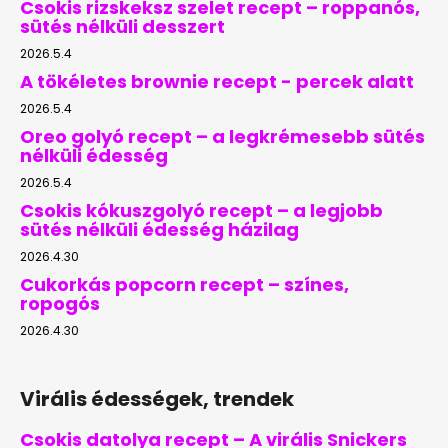
Csokis rizskeksz szelet recept – roppanós,
sütés nélküli desszert
2026.5.4
A tökéletes brownie recept - percek alatt
2026.5.4
Oreo golyó recept – a legkrémesebb sütés
nélküli édesség
2026.5.4
Csokis kókuszgolyó recept – a legjobb
sütés nélküli édesség házilag
2026.4.30
Cukorkás popcorn recept – színes,
ropogós
2026.4.30
Virális édességek, trendek
Csokis datolya recept – A virális Snickers