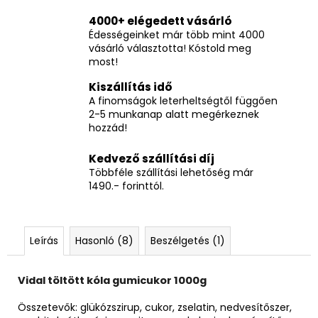
4000+ elégedett vásárló
Édességeinket már több mint 4000
vásárló választotta! Kóstold meg
most!
Kiszállítás idő
A finomságok leterheltségtől függően
2-5 munkanap alatt megérkeznek
hozzád!
Kedvező szállítási díj
Többféle szállítási lehetőség már
1490.- forinttól.
Leírás
Hasonló (8)
Beszélgetés (1)
Vidal töltött kóla gumicukor 1000g
Összetevők: glükózszirup, cukor, zselatin, nedvesítőszer,