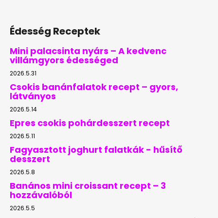
Édesség Receptek
Mini palacsinta nyárs – A kedvenc
villámgyors édességed
2026.5.31
Csokis banánfalatok recept – gyors,
látványos
2026.5.14
Epres csokis pohárdesszert recept
2026.5.11
Fagyasztott joghurt falatkák - hűsítő
desszert
2026.5.8
Banános mini croissant recept – 3
hozzávalóból
2026.5.5