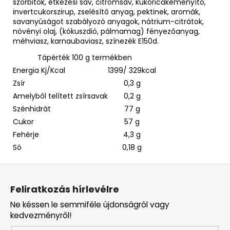
szorbitok, étkezési sav, citromsav, kukoricakeményítő,
invertcukorszirup, zselésítő anyag, pektinek, aromák,
savanyúságot szabályozó anyagok, nátrium-citrátok,
növényi olaj, (kókuszdió, pálmamag) fényezőanyag,
méhviasz, karnaubaviasz, színezék E150d.
Tápérték 100 g termékben
Energia Kj/Kcal
1399/ 329kcal
Zsír
0,3 g
Amelyből telített zsírsavak
0,2 g
Szénhidrát
77 g
Cukor
57 g
Fehérje
4,3 g
Só
0,18 g
L
á
Feliratkozás hírlevélre
b
Ne késsen le semmiféle újdonságról vagy
l
kedvezményről!
é