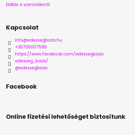
Elállás a szerződéstől
Kapcsolat
info
@
edessegbazis.hu
+36705007599
https://www.facebook.com/edessegbazis
edesseg_bazis/
@edessegbazis
Facebook
Online fizetési lehetőséget biztosítunk