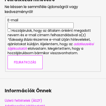
b
á
Ne késsen le semmiféle újdonságról vagy
n
l
kedvezményről!
y
é
í
E-mail
c
t
á
Hozzájárulok, hogy az általam önként megadott
s
nevem és e-mail címem felhasználásával a(z)
e
*Édesség Bázis
részemre e-mail útján hírleveleket,
l
ajánlatokat küldjön. Kijelentem, hogy az
adatkezelési
tájékoztatót
elolvastam. Megértettem, hogy a
e
hozzájárulásom bármikor visszavonhatom.
m
e
FELIRATKOZÁS
i
Információk Önnek
Üzleti feltételek (ÁSZF)