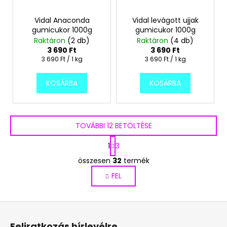
Vidal Anaconda
Vidal levágott ujjak
gumicukor 1000g
gumicukor 1000g
Raktáron
(2 db)
Raktáron
(4 db)
3 690 Ft
3 690 Ft
Egységár:
Egységár:
3 690 Ft / 1 kg
3 690 Ft / 1 kg
KOSÁRBA
KOSÁRBA
TOVÁBBI 12 BETÖLTÉSE
L
1
3
a
L
p
összesen
32
termék
i
o
FEL
s
z
á
t
s
a
L
i
á
r
Feliratkozás hírlevélre