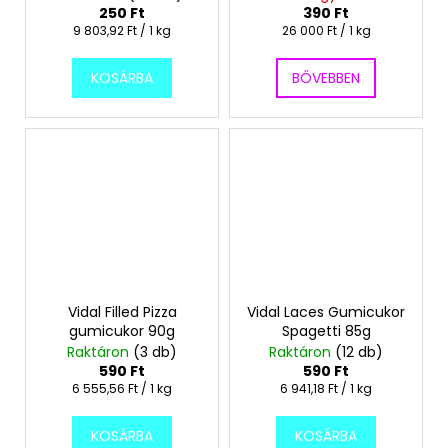
250 Ft
390 Ft
Egységár:
Egységár:
9 803,92 Ft / 1 kg
26 000 Ft / 1 kg
KOSÁRBA
BŐVEBBEN
Vidal Filled Pizza
Vidal Laces Gumicukor
gumicukor 90g
Spagetti 85g
Raktáron
(3 db)
Raktáron
(12 db)
590 Ft
590 Ft
Egységár:
Egységár:
6 555,56 Ft / 1 kg
6 941,18 Ft / 1 kg
KOSÁRBA
KOSÁRBA