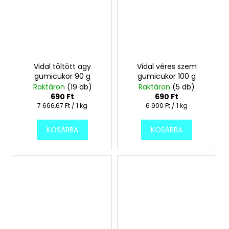
Vidal töltött agy
Vidal véres szem
gumicukor 90 g
gumicukor 100 g
Raktáron
(19 db)
Raktáron
(5 db)
690 Ft
690 Ft
Egységár:
Egységár:
7 666,67 Ft / 1 kg
6 900 Ft / 1 kg
KOSÁRBA
KOSÁRBA