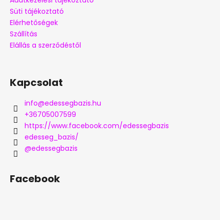
Adatkezelési tájékoztató
Süti tájékoztató
Elérhetőségek
Szállítás
Elállás a szerződéstől
Kapcsolat
info
@
edessegbazis.hu
+36705007599
https://www.facebook.com/edessegbazis
edesseg_bazis/
@edessegbazis
Facebook