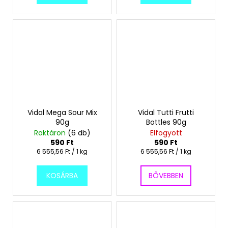
Vidal Mega Sour Mix
Vidal Tutti Frutti
90g
Bottles 90g
Raktáron
(6 db)
Elfogyott
590 Ft
590 Ft
Egységár:
Egységár:
6 555,56 Ft / 1 kg
6 555,56 Ft / 1 kg
KOSÁRBA
BŐVEBBEN