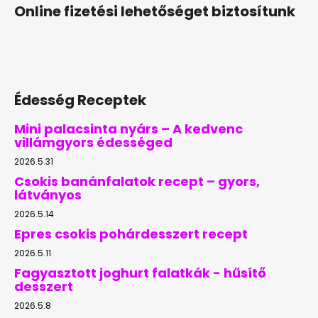
Online fizetési lehetőséget biztosítunk
Édesség Receptek
Mini palacsinta nyárs – A kedvenc
villámgyors édességed
2026.5.31
Csokis banánfalatok recept – gyors,
látványos
2026.5.14
Epres csokis pohárdesszert recept
2026.5.11
Fagyasztott joghurt falatkák - hűsítő
desszert
2026.5.8