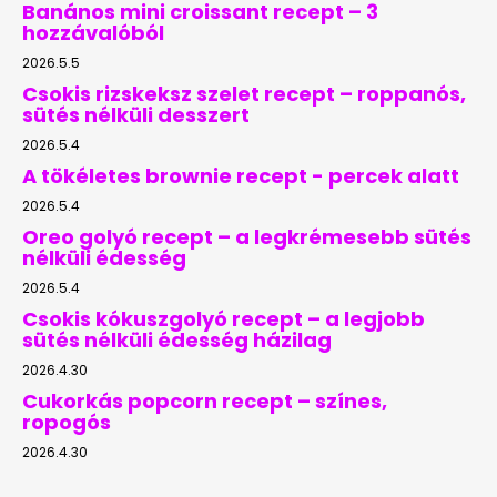
Banános mini croissant recept – 3
hozzávalóból
2026.5.5
Csokis rizskeksz szelet recept – roppanós,
sütés nélküli desszert
2026.5.4
A tökéletes brownie recept - percek alatt
2026.5.4
Oreo golyó recept – a legkrémesebb sütés
nélküli édesség
2026.5.4
Csokis kókuszgolyó recept – a legjobb
sütés nélküli édesség házilag
2026.4.30
Cukorkás popcorn recept – színes,
ropogós
2026.4.30