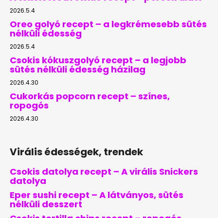
2026.5.4
Oreo golyó recept – a legkrémesebb sütés
nélküli édesség
2026.5.4
Csokis kókuszgolyó recept – a legjobb
sütés nélküli édesség házilag
2026.4.30
Cukorkás popcorn recept – színes,
ropogós
2026.4.30
Virális édességek, trendek
Csokis datolya recept – A virális Snickers
datolya
Eper sushi recept – A látványos, sütés
nélküli desszert