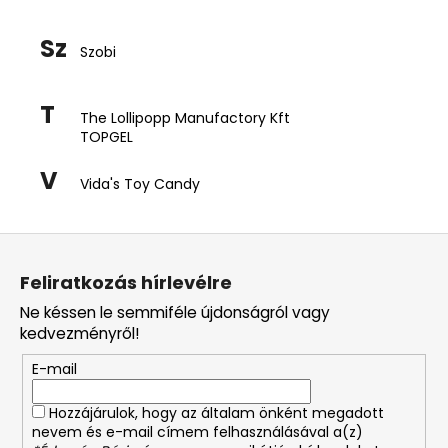
Sz
Szobi
T
The Lollipopp Manufactory Kft
TOPGEL
V
Vida's Toy Candy
L
á
Feliratkozás hírlevélre
b
Ne késsen le semmiféle újdonságról vagy
l
kedvezményről!
é
E-mail
c
Hozzájárulok, hogy az általam önként megadott
nevem és e-mail címem felhasználásával a(z)