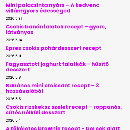
Mini palacsinta nyárs – A kedvenc
villámgyors édességed
2026.5.31
Csokis banánfalatok recept – gyors,
látványos
2026.5.14
Epres csokis pohárdesszert recept
2026.5.11
Fagyasztott joghurt falatkák - hűsítő
desszert
2026.5.8
Banános mini croissant recept – 3
hozzávalóból
2026.5.5
Csokis rizskeksz szelet recept – roppanós,
sütés nélküli desszert
2026.5.4
A tökéletes brownie recept - percek alatt