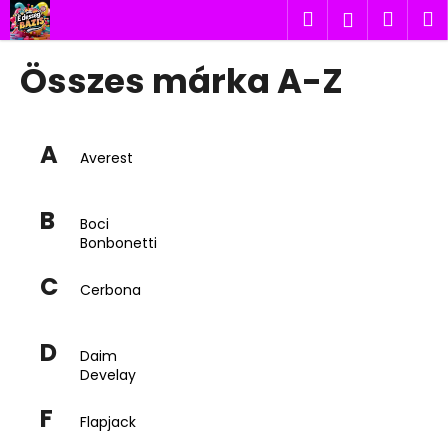
K
Ugrás
Keresés
Kosá
M
Bejelent
a
o
fő
Vissza
Vissza
s
tartalomhoz
Összes márka A-Z
á
M
r
i
A
t
Averest
k
e
B
Boci
r
Bonbonetti
e
C
s
Cerbona
?
D
Daim
Develay
F
KERESÉS
Flapjack