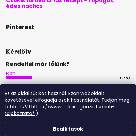
Csokis tortilla chips recept – ropogós,
édes nachos
Pinterest
Kérdőív
Rendeltél már tőlünk?
Igen
(23%)
Nem
(44%)
Ez az oldal sütiket használ. Ezen weboldalt
Nem, de tervezem
követésével elfogadja azok használatát. Tudjon meg
(30%)
többet
itt
(
https://www.edessegbazis.hu/suti-
Igen, többször is
tajekoztato/
).
(3%)
Szavazatok száma:
30
Beállítások