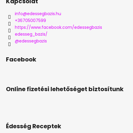
Kapcsolat
info
@
edessegbazis.hu
+36705007599
https://www.facebook.com/edessegbazis
edesseg_bazis/
@edessegbazis
Facebook
Online fizetési lehetőséget biztosítunk
Édesség Receptek