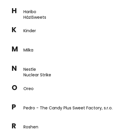
H
Haribo
A
HáziSweets
j
K
á
Kinder
n
l
M
j
Milka
u
k
N
Nestle
Nuclear Strike
UNICORN
NEON
O
Oreo
POP
10G
199
P
Ft
Pedro - The Candy Plus Sweet Factory, s.r.o.
R
Roshen