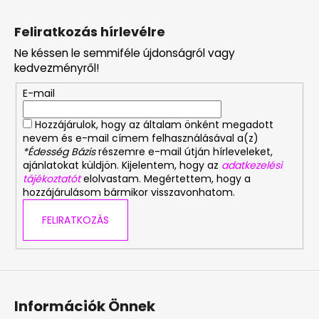
L
á
Feliratkozás hírlevélre
b
Ne késsen le semmiféle újdonságról vagy
l
kedvezményről!
é
E-mail
c
Hozzájárulok, hogy az általam önként megadott
nevem és e-mail címem felhasználásával a(z)
*Édesség Bázis
részemre e-mail útján hírleveleket,
ajánlatokat küldjön. Kijelentem, hogy az
adatkezelési
tájékoztatót
elolvastam. Megértettem, hogy a
hozzájárulásom bármikor visszavonhatom.
FELIRATKOZÁS
Információk Önnek