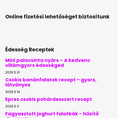
Online fizetési lehetőséget biztosítunk
Édesség Receptek
Mini palacsinta nyárs – A kedvenc
villámgyors édességed
2026.5.31
Csokis banánfalatok recept – gyors,
látványos
2026.5.14
Epres csokis pohárdesszert recept
2026.5.11
Fagyasztott joghurt falatkák - hűsítő