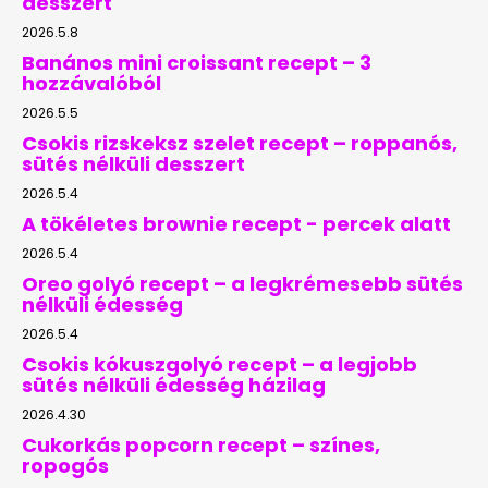
desszert
2026.5.8
Banános mini croissant recept – 3
hozzávalóból
2026.5.5
Csokis rizskeksz szelet recept – roppanós,
sütés nélküli desszert
2026.5.4
A tökéletes brownie recept - percek alatt
2026.5.4
Oreo golyó recept – a legkrémesebb sütés
nélküli édesség
2026.5.4
Csokis kókuszgolyó recept – a legjobb
sütés nélküli édesség házilag
2026.4.30
Cukorkás popcorn recept – színes,
ropogós