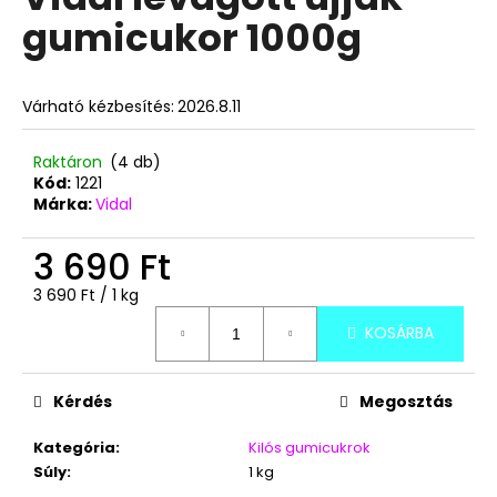
értékelése
gumicukor 1000g
5-
ből
A
5,0
j
csillag.
Várható kézbesítés:
2026.8.11
á
n
l
Raktáron
(4 db)
Kód:
1221
j
Márka:
Vidal
u
k
3 690 Ft
Egységár:
3 690 Ft / 1 kg
TOP
WAFERS
KOSÁRBA
TEJKRÉMES
NÁPOLYI
900G
Kérdés
Megosztás
3
490
Ft
Kategória
:
Kilós gumicukrok
Súly
:
1 kg