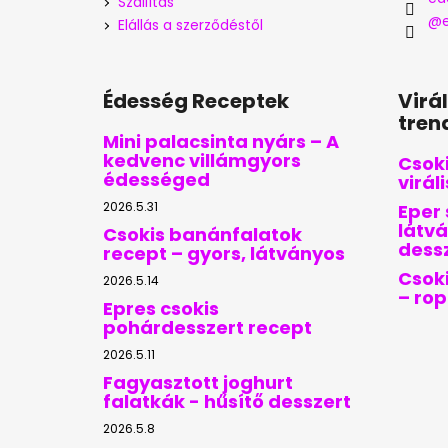
Szállítás
@e
Elállás a szerződéstől
Édesség Receptek
Virá
tren
Mini palacsinta nyárs – A
kedvenc villámgyors
Csoki
édességed
virál
2026.5.31
Eper 
látvá
Csokis banánfalatok
dess
recept – gyors, látványos
Csoki
2026.5.14
– ro
Epres csokis
pohárdesszert recept
2026.5.11
Fagyasztott joghurt
falatkák - hűsítő desszert
2026.5.8