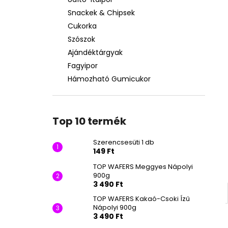
SZERENCSESÜTI 1 DB
Snackek & Chipsek
149 Ft
Cukorka
Szószok
Ajándéktárgyak
Fagyipor
Hámozható Gumicukor
Top 10 termék
Szerencsesüti 1 db
149 Ft
TOP WAFERS Meggyes Nápolyi
900g
3 490 Ft
TOP WAFERS Kakaó-Csoki Ízű
Nápolyi 900g
3 490 Ft