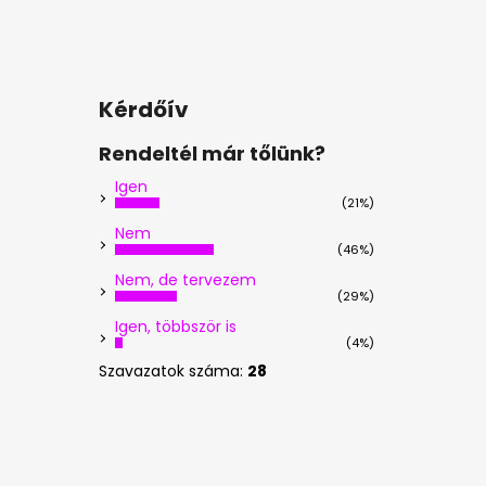
Kérdőív
Rendeltél már tőlünk?
Igen
(21%)
Nem
(46%)
Nem, de tervezem
(29%)
Igen, többször is
(4%)
Szavazatok száma:
28