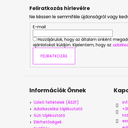
á
Feliratkozás hírlevélre
b
Ne késsen le semmiféle újdonságról vagy ked
l
é
E-mail
c
Hozzájárulok, hogy az általam önként mega
ajánlatokat küldjön. Kijelentem, hogy az
adatkez
FELIRATKOZÁS
Információk Önnek
Kapc
Üzleti feltételek (ÁSZF)
inf
Adatkezelési tájékoztató
+3
Süti tájékoztató
ht
es
Elérhetőségek
ed