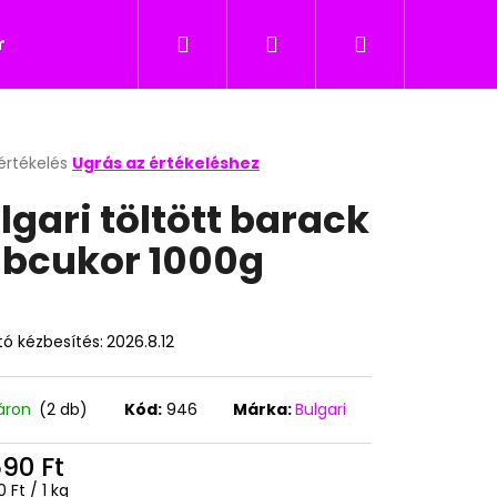
Keresés
Bejelentkezés
Kosár
icukor
Nyalókák
Édesség gyerekeknek
értékelés
Ugrás az értékeléshez
k
lgari töltött barack
s
lése
bcukor 1000g
.
ó kézbesítés:
2026.8.12
áron
(2 db)
Kód:
946
Márka:
Bulgari
Következő
590 Ft
égár:
 Ft / 1 kg