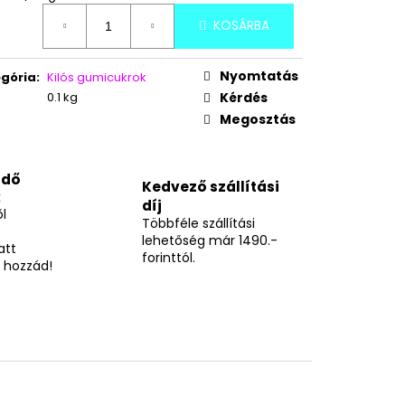
KAÓ-CSOKI ÍZŰ
KOSÁRBA
Nyomtatás
gória
:
Kilós gumicukrok
0.1 kg
Kérdés
Megosztás
idő
Kedvező szállítási
k
díj
l
Többféle szállítási
lehetőség már 1490.-
att
forinttól.
 hozzád!