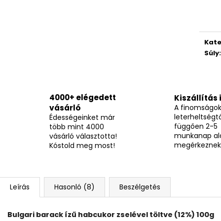
TOP WAFERS MEGGYES NÁPOLYI 900G
TOP WAFERS KA
NÁPOLYI 900G
3 490 Ft
3 490 Ft
Kate
Súly
:
4000+ elégedett
Kiszállítás 
vásárló
A finomságo
leterheltségtő
Édességeinket már
függően 2-5
több mint 4000
munkanap al
vásárló választotta!
megérkeznek
Kóstold meg most!
Leírás
Hasonló (8)
Beszélgetés
Bulgari barack ízű habcukor zselével töltve (12%) 100g