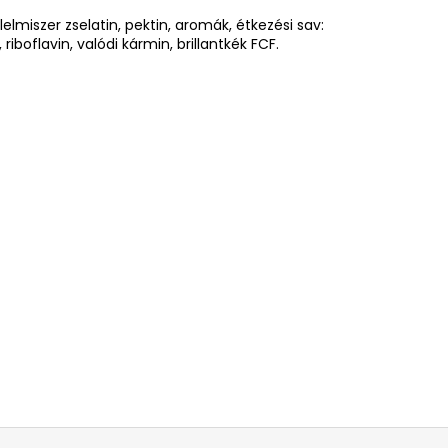
lelmiszer zselatin, pektin, aromák, étkezési sav:
iboflavin, valódi kármin, brillantkék FCF.