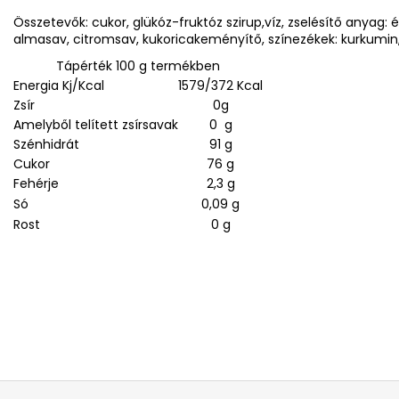
Összetevők: cukor, glükóz-fruktóz szirup,víz, zselésítő anyag: é
almasav, citromsav, kukoricakeményítő, színezékek: kurkumin, r
Tápérték 100 g termékben
Energia Kj/Kcal
1579/372 Kcal
Zsír
0g
Amelyből telített zsírsavak
0 g
Szénhidrát
91 g
Cukor
76 g
Fehérje
2,3 g
Só
0,09 g
Rost
0 g