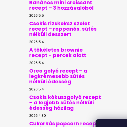
Banános mini croissant
recept – 3 hozzávalóból
2026.5.5
Csokis rizskeksz szelet
recept – roppanós, sütés
nélküli desszert
2026.5.4
A tökéletes brownie
recept - percek alatt
2026.5.4
Oreo golyó recept – a
legkrémesebb sütés
nélküli édesség
2026.5.4
Csokis kókuszgolyó recept
– a legjobb sütés nélküli
édesség házilag
2026.4.30
Cukorkás popcorn recept