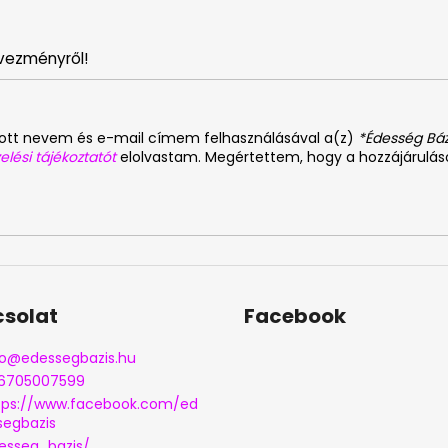
vezményről!
dott nevem és e-mail címem felhasználásával a(z)
*Édesség Báz
elési tájékoztatót
elolvastam. Megértettem, hogy a hozzájárulá
solat
Facebook
o
@
edessegbazis.hu
6705007599
tps://www.facebook.com/ed
segbazis
esseg_bazis/