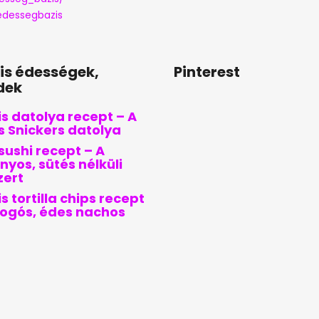
dessegbazis
lis édességek,
Pinterest
dek
s datolya recept – A
is Snickers datolya
sushi recept – A
nyos, sütés nélküli
zert
s tortilla chips recept
pogós, édes nachos