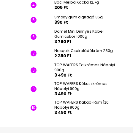
Boci Melba Kocka 12,7g
205 Ft
Smoky gum cigirágó 35g
390 Ft
Damel Mini Dinnyés Kábel
Gumicukor 1000g
3 790 Ft
Nesquik Csokoládékrém 280g
2 390 Ft
TOP WAFERS Tejkrémes Nápolyi
900g
3 490 Ft
TOP WAFERS Kókuszkrémes
Nápolyi 900g
3 490 Ft
TOP WAFERS Kakaó-Rum Ízű
Nápolyi 900g
3 490 Ft
L