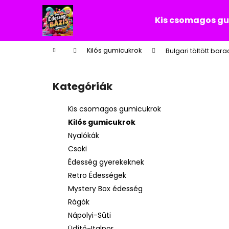
K
Ugrás
a
o
Kis csomagos g
fő
Vissza
Vissza
s
tartalomhoz
a boltba
a boltba
á
Kezdőlap
Kilós gumicukrok
Bulgari töltött bar
r
O
l
Kategóriák
Kategóriák
d
átugrása
a
Kis csomagos gumicukrok
l
Kilós gumicukrok
s
Nyalókák
ó
Csoki
p
Édesség gyerekeknek
a
Retro Édességek
n
Mystery Box édesség
e
Rágók
l
Nápolyi-Süti
Üdítő-Italpor