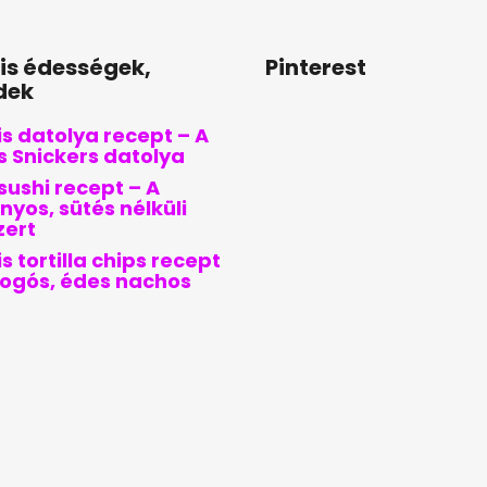
lis édességek,
Pinterest
dek
s datolya recept – A
is Snickers datolya
sushi recept – A
nyos, sütés nélküli
zert
s tortilla chips recept
pogós, édes nachos