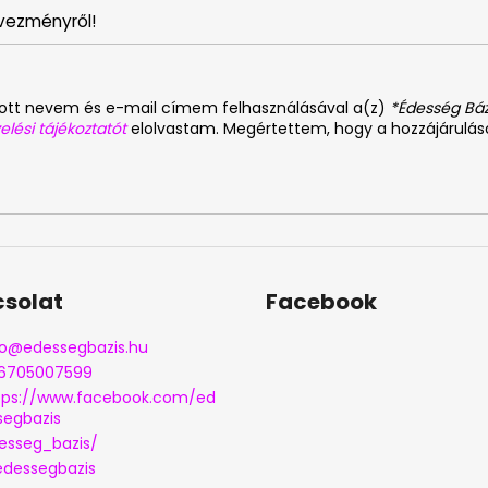
vezményről!
dott nevem és e-mail címem felhasználásával a(z)
*Édesség Báz
elési tájékoztatót
elolvastam. Megértettem, hogy a hozzájárulá
solat
Facebook
o
@
edessegbazis.hu
6705007599
tps://www.facebook.com/ed
segbazis
esseg_bazis/
dessegbazis