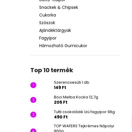
SZERENCSESÜTI 1 DB
Snackek & Chipsek
149 Ft
Cukorka
Szószok
Ajándéktárgyak
Fagyipor
Hámozható Gumicukor
Top 10 termék
Szerencsesüti 1 db
149 Ft
Boci Melba Kocka 12,7g
205 Ft
Tutti csokoládé ízű fagyipor 96g
490 Ft
TOP WAFERS Tejkrémes Nápolyi
900g