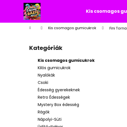
K
Ugrás
a
o
Kis csomagos g
fő
Vissza
Vissza
s
tartalomhoz
a boltba
a boltba
á
Kezdőlap
Kis csomagos gumicukrok
Fini Torna
r
O
l
Kategóriák
Kategóriák
d
átugrása
a
Kis csomagos gumicukrok
l
Kilós gumicukrok
s
Nyalókák
ó
Csoki
p
Édesség gyerekeknek
a
Retro Édességek
n
Mystery Box édesség
e
Rágók
l
Nápolyi-Süti
Üdítő-Italpor