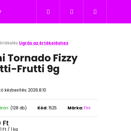
Keresés
Bejelentkezés
Kosár
icukor
Nyalókák
Édesség gyerekeknek
értékelés
Ugrás az értékeléshez
k
ni Tornado Fizzy
s
lése
tti-Frutti 9g
.
ó kézbesítés:
2026.8.10
áron
(128 db)
Kód:
1525
Márka:
Fini
Következő
 Ft
égár:
,11 Ft / 1 kg