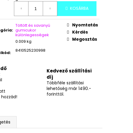
É ÍZŰ FAGYIPOR 96G
KOSÁRBA
Nyomtatás
Töltött és savanyú
gória
:
gumicukor
Kérdés
különlegességek
Megosztás
0.009 kg
8410525230998
lkód
:
idő
Kedvező szállítási
k
díj
l
Többféle szállítási
lehetőség már 1490.-
att
forinttól.
 hozzád!
getés