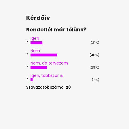
Kérdőív
Rendeltél már tőlünk?
Igen
(21%)
Nem
(46%)
Nem, de tervezem
(29%)
Igen, többször is
(4%)
Szavazatok száma:
28