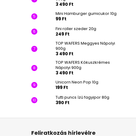
3 490 Ft
Mini Hamburger gumicukor 10g
99 Ft
Fini roller szeder 20g
249 Ft
TOP WAFERS Meggyes Nápolyi
900g
3 490 Ft
TOP WAFERS Kókuszkrémes
Nápolyi 900g
3 490 Ft
Unicorn Neon Pop 10g
199 Ft
Tutti puncs ízű fagyipor 80g
390 Ft
L
á
Feliratkozás hírlevélre