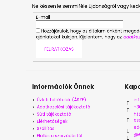
b
Ne késsen le semmiféle újdonságról vagy ked
l
é
E-mail
c
Hozzájárulok, hogy az általam önként mega
ajánlatokat küldjön. Kijelentem, hogy az
adatkez
FELIRATKOZÁS
Információk Önnek
Kapc
Üzleti feltételek (ÁSZF)
inf
Adatkezelési tájékoztató
+3
Süti tájékoztató
ht
es
Elérhetőségek
ed
Szállítás
@e
Elállás a szerződéstől