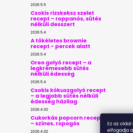
2026.5.5
Csokis rizskeksz szelet
recept – roppanós, sütés
nélküli desszert
2026.5.4
A tökéletes brownie
recept - percek alatt
2026.5.4
Oreo golyó recept – a
legkrémesebb sütés
nélküli édesség
2026.5.4
Csokis kókuszgolyó recept
– a legjobb sütés nélküli
édesség házilag
2026.4.30
Cukorkás popcorn recept
– színes, ropogós
Ez az oldal
elfogadja 
2026.4.30