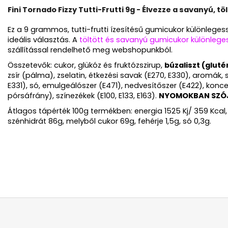
Fini Tornado Fizzy Tutti-Frutti 9g - Élvezze a savanyú, tö
Ez a 9 grammos, tutti-frutti ízesítésű gumicukor különlege
ideális választás. A
töltött és savanyú gumicukor különleg
szállítással rendelhető meg webshopunkból.
Összetevők: cukor, glükóz és fruktózszirup,
búzaliszt (gluté
zsír (pálma), zselatin, étkezési savak (E270, E330), aromá
E331), só, emulgeálószer (E471), nedvesítőszer (E422), koncen
pórsáfrány), színezékek (E100, E133, E163).
NYOMOKBAN SZÓJ
Átlagos tápérték 100g termékben: energia 1525 Kj/ 359 Kcal, zs
szénhidrát 86g, melyből cukor 69g, fehérje 1,5g, só 0,3g.