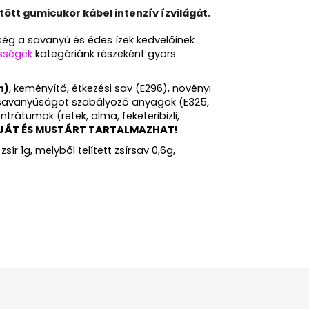
ltött gumicukor kábel intenzív ízvilágát.
sség a savanyú és édes ízek kedvelőinek
ességek
kategóriánk részeként gyors
n)
, keményítő, étkezési sav (E296), növényi
k, savanyúságot szabályozó anyagok (E325,
trátumok (retek, alma, feketeribizli,
ÁT ÉS MUSTÁRT TARTALMAZHAT!
ír 1g, melyből telített zsírsav 0,6g,