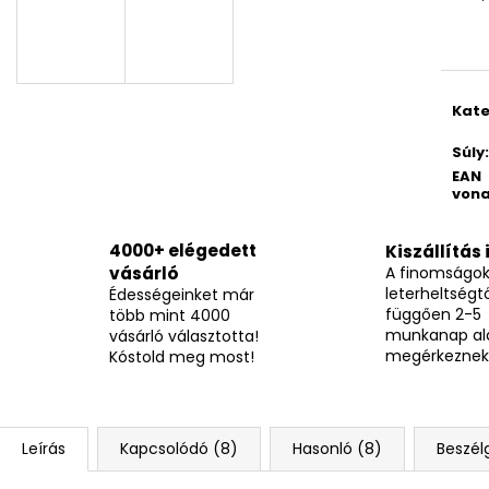
BOCI MELBA KOCKA 12,7G
TUTTI CSOKOLÁD
205 Ft
490 Ft
Kate
Súly
:
EAN
vona
4000+ elégedett
Kiszállítás 
vásárló
A finomságo
leterheltségtő
Édességeinket már
függően 2-5
több mint 4000
munkanap al
vásárló választotta!
megérkeznek
Kóstold meg most!
Leírás
Kapcsolódó (8)
Hasonló (8)
Beszél