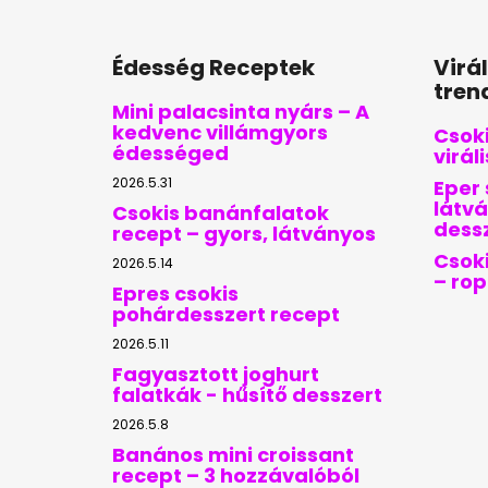
Édesség Receptek
Virá
tren
Mini palacsinta nyárs – A
kedvenc villámgyors
Csoki
édességed
virál
2026.5.31
Eper 
látvá
Csokis banánfalatok
dess
recept – gyors, látványos
Csoki
2026.5.14
– ro
Epres csokis
pohárdesszert recept
2026.5.11
Fagyasztott joghurt
falatkák - hűsítő desszert
2026.5.8
Banános mini croissant
recept – 3 hozzávalóból