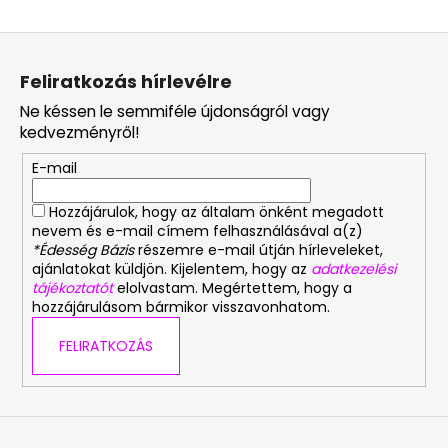
L
á
Feliratkozás hírlevélre
b
Ne késsen le semmiféle újdonságról vagy
l
kedvezményről!
é
E-mail
c
Hozzájárulok, hogy az általam önként megadott
nevem és e-mail címem felhasználásával a(z)
*Édesség Bázis
részemre e-mail útján hírleveleket,
ajánlatokat küldjön. Kijelentem, hogy az
adatkezelési
tájékoztatót
elolvastam. Megértettem, hogy a
hozzájárulásom bármikor visszavonhatom.
FELIRATKOZÁS