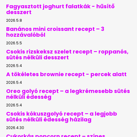
Fagyasztott joghurt falatkák - hűsítő
desszert
2026.5.8
Banános mini croissant recept – 3
hozzávalóból
2026.5.5
Csokis rizskeksz szelet recept – roppanós,
sütés nélküli desszert
2026.5.4
A tökéletes brownie recept - percek alatt
2026.5.4
Oreo golyó recept – a legkrémesebb sütés
nélküli édesség
2026.5.4
Csokis kókuszgolyó recept – a legjobb
sütés nélküli édesség házilag
2026.4.30
Cukorkás popcorn recept – színes,