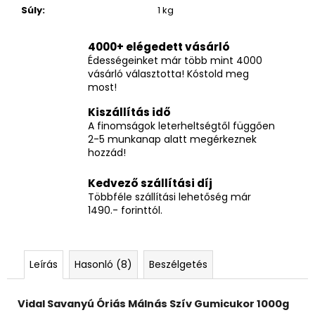
Súly
:
1 kg
4000+ elégedett vásárló
Édességeinket már több mint 4000
vásárló választotta! Kóstold meg
most!
Kiszállítás idő
A finomságok leterheltségtől függően
2-5 munkanap alatt megérkeznek
hozzád!
Kedvező szállítási díj
Többféle szállítási lehetőség már
1490.- forinttól.
Leírás
Hasonló (8)
Beszélgetés
Vidal Savanyú Óriás Málnás Szív Gumicukor 1000g