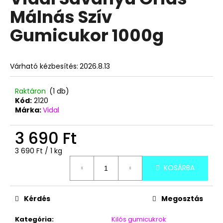
értékelése
Málnás Szív
5-
ből
A
Gumicukor 1000g
0,0
j
csillag.
á
n
Várható kézbesítés:
2026.8.13
l
j
Raktáron
(1 db)
u
Kód:
2120
k
Márka:
Vidal
3 690 Ft
TUTTI
MANGÓ-
Egységár:
3 690 Ft / 1 kg
KÓKUSZ
ÍZŰ
KOSÁRBA
FAGYIPOR
80G
390
Kérdés
Megosztás
Ft
Kategória
:
Kilós gumicukrok