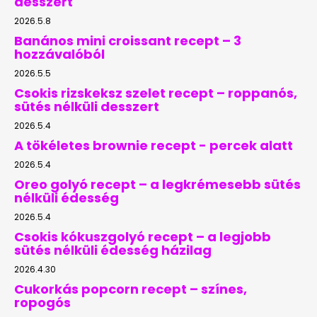
desszert
2026.5.8
Banános mini croissant recept – 3
hozzávalóból
2026.5.5
Csokis rizskeksz szelet recept – roppanós,
sütés nélküli desszert
2026.5.4
A tökéletes brownie recept - percek alatt
2026.5.4
Oreo golyó recept – a legkrémesebb sütés
nélküli édesség
2026.5.4
Csokis kókuszgolyó recept – a legjobb
sütés nélküli édesség házilag
2026.4.30
Cukorkás popcorn recept – színes,
ropogós