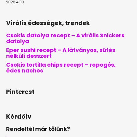
2026.4.30
Virális édességek, trendek
Csokis datolya recept – A virális Snickers
datolya
Eper sushi recept – A látványos, sütés
nélküli desszert
Csokis tortilla chips recept – ropogós,
édes nachos
Pinterest
Kérdőív
Rendeltél már tőlünk?