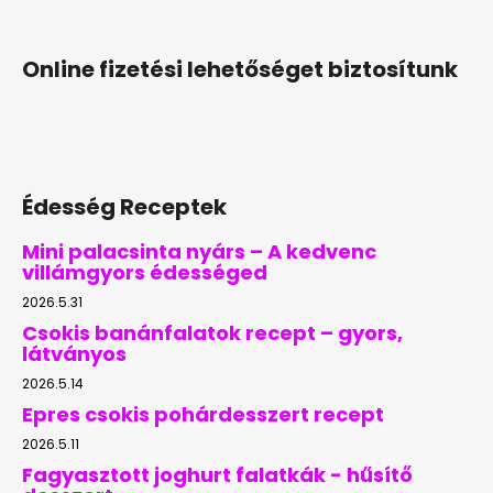
Online fizetési lehetőséget biztosítunk
Édesség Receptek
Mini palacsinta nyárs – A kedvenc
villámgyors édességed
2026.5.31
Csokis banánfalatok recept – gyors,
látványos
2026.5.14
Epres csokis pohárdesszert recept
2026.5.11
Fagyasztott joghurt falatkák - hűsítő