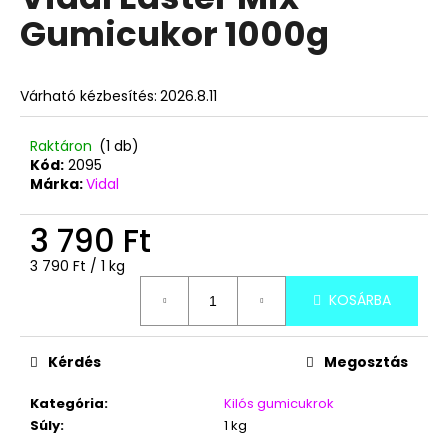
értékelése
Gumicukor 1000g
5-
ből
A
0,0
j
csillag.
Várható kézbesítés:
2026.8.11
á
n
l
Raktáron
(1 db)
Kód:
2095
j
Márka:
Vidal
u
k
3 790 Ft
Egységár:
3 790 Ft / 1 kg
TUTTI
PUNCS
KOSÁRBA
ÍZŰ
FAGYIPOR
80G
Kérdés
Megosztás
390
Ft
Kategória
:
Kilós gumicukrok
Súly
:
1 kg