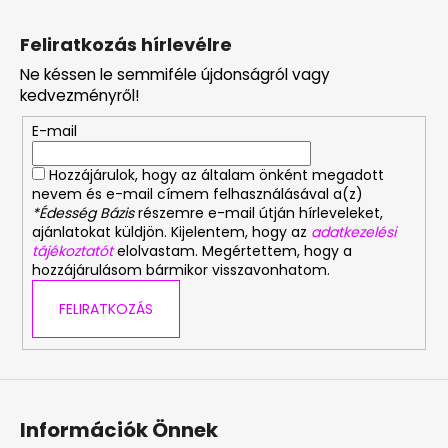
L
á
Feliratkozás hírlevélre
b
Ne késsen le semmiféle újdonságról vagy
l
kedvezményről!
é
E-mail
c
Hozzájárulok, hogy az általam önként megadott
nevem és e-mail címem felhasználásával a(z)
*Édesség Bázis
részemre e-mail útján hírleveleket,
ajánlatokat küldjön. Kijelentem, hogy az
adatkezelési
tájékoztatót
elolvastam. Megértettem, hogy a
hozzájárulásom bármikor visszavonhatom.
FELIRATKOZÁS
Információk Önnek