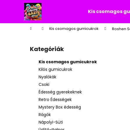
K
Ugrás
a
o
Kis csomagos g
fő
Vissza
Vissza
s
tartalomhoz
a boltba
a boltba
á
Kezdőlap
Kis csomagos gumicukrok
Roshen So
r
O
l
Kategóriák
Kategóriák
d
átugrása
a
Kis csomagos gumicukrok
l
Kilós gumicukrok
s
Nyalókák
ó
Csoki
p
Édesség gyerekeknek
a
Retro Édességek
n
Mystery Box édesség
e
Rágók
l
Nápolyi-Süti
Üdítő-Italpor