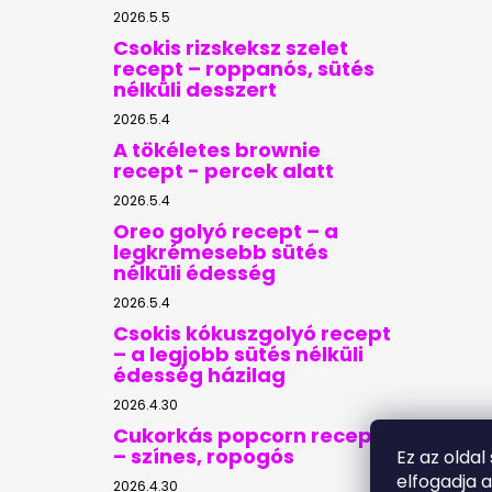
2026.5.5
Csokis rizskeksz szelet
recept – roppanós, sütés
nélküli desszert
2026.5.4
A tökéletes brownie
recept - percek alatt
2026.5.4
Oreo golyó recept – a
legkrémesebb sütés
nélküli édesség
2026.5.4
Csokis kókuszgolyó recept
– a legjobb sütés nélküli
édesség házilag
2026.4.30
Cukorkás popcorn recept
– színes, ropogós
Ez az oldal
elfogadja 
2026.4.30