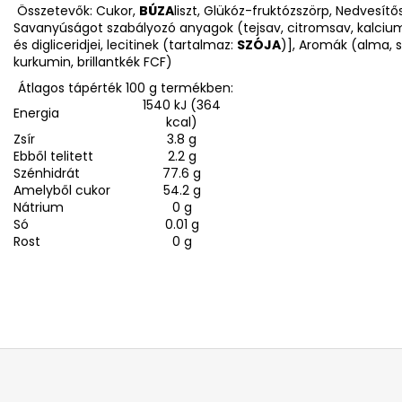
Összetevők: Cukor,
BÚZA
liszt, Glükóz-fruktózszörp, Nedvesítő
Savanyúságot szabályozó anyagok (tejsav, citromsav, kalciu
és digliceridjei, lecitinek (tartalmaz:
SZÓJA
)], Aromák (alma, 
kurkumin, brillantkék FCF)
Átlagos tápérték 100 g termékben:
1540 kJ (364
Energia
kcal)
Zsír
3.8 g
Ebből telitett
2.2 g
Szénhidrát
77.6 g
Amelyből cukor
54.2 g
Nátrium
0 g
Só
0.01 g
Rost
0 g