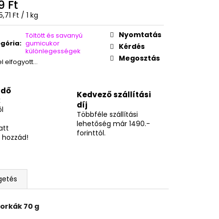
É ÍZŰ FAGYIPOR 96G
9 Ft
égár:
,71 Ft / 1 kg
Nyomtatás
Töltött és savanyú
gória
:
gumicukor
Kérdés
különlegességek
Megosztás
el elfogyott…
idő
Kedvező szállítási
k
díj
l
Többféle szállítási
lehetőség már 1490.-
att
forinttól.
 hozzád!
getés
orkák 70 g