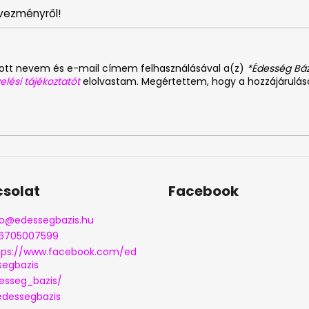
vezményről!
dott nevem és e-mail címem felhasználásával a(z)
*Édesség Báz
elési tájékoztatót
elolvastam. Megértettem, hogy a hozzájárulá
solat
Facebook
o
@
edessegbazis.hu
6705007599
tps://www.facebook.com/ed
segbazis
esseg_bazis/
dessegbazis