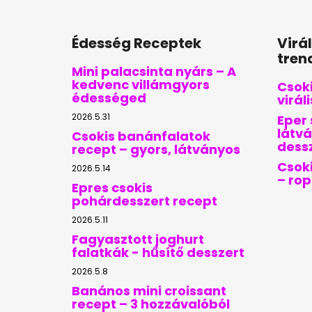
Édesség Receptek
Virá
tren
Mini palacsinta nyárs – A
kedvenc villámgyors
Csoki
édességed
virál
2026.5.31
Eper 
látvá
Csokis banánfalatok
dess
recept – gyors, látványos
Csoki
2026.5.14
– ro
Epres csokis
pohárdesszert recept
2026.5.11
Fagyasztott joghurt
falatkák - hűsítő desszert
2026.5.8
Banános mini croissant
recept – 3 hozzávalóból