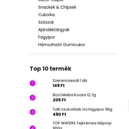
SZERENCSESÜTI 1 DB
Snackek & Chipsek
149 Ft
Cukorka
Szószok
Ajándéktárgyak
Fagyipor
Hámozható Gumicukor
Top 10 termék
Szerencsesüti 1 db
149 Ft
Boci Melba Kocka 12,7g
205 Ft
Tutti csokoládé ízű fagyipor 96g
490 Ft
TOP WAFERS Tejkrémes Nápolyi
900g