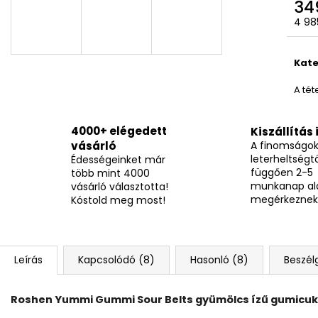
BOCI MELBA KOCKA 12,7G
TUTTI CSOKOLÁD
34
Egys
205 Ft
490 Ft
4 985
Kate
A tét
4000+ elégedett
Kiszállítás 
vásárló
A finomságo
leterheltségtő
Édességeinket már
függően 2-5
több mint 4000
munkanap al
vásárló választotta!
megérkeznek
Kóstold meg most!
Leírás
Kapcsolódó (8)
Hasonló (8)
Beszél
Roshen Yummi Gummi Sour Belts gyümölcs ízű gumicuk