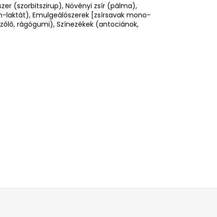
szer (szorbitszirup), Növényi zsír (pálma),
m-laktát), Emulgeálószerek [zsírsavak mono-
szőlő, rágógumi), Színezékek (antociánok,