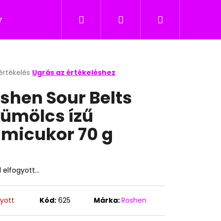
Keresés
Bejelentkezés
Kosár
icukor
Nyalókák
Édesség gyerekeknek
értékelés
Ugrás az értékeléshez
k
shen Sour Belts
s
lése
ümölcs ízű
micukor 70 g
.
l elfogyott…
Következő
gyott
Kód:
625
Márka:
Roshen