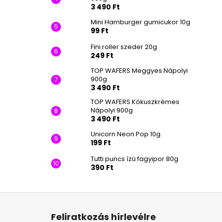
3 490 Ft
Mini Hamburger gumicukor 10g
99 Ft
Fini roller szeder 20g
249 Ft
TOP WAFERS Meggyes Nápolyi
900g
3 490 Ft
TOP WAFERS Kókuszkrémes
Nápolyi 900g
3 490 Ft
Unicorn Neon Pop 10g
199 Ft
Tutti puncs ízű fagyipor 80g
390 Ft
L
á
Feliratkozás hírlevélre