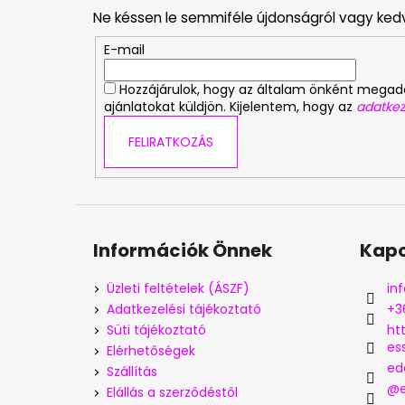
b
Ne késsen le semmiféle újdonságról vagy ked
l
é
E-mail
c
Hozzájárulok, hogy az általam önként mega
ajánlatokat küldjön. Kijelentem, hogy az
adatkez
FELIRATKOZÁS
Információk Önnek
Kapc
Üzleti feltételek (ÁSZF)
inf
Adatkezelési tájékoztató
+3
Süti tájékoztató
ht
es
Elérhetőségek
ed
Szállítás
@e
Elállás a szerződéstől