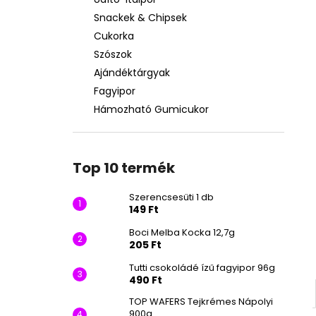
SZERENCSESÜTI 1 DB
Snackek & Chipsek
149 Ft
Cukorka
Szószok
Ajándéktárgyak
Fagyipor
Hámozható Gumicukor
Top 10 termék
Szerencsesüti 1 db
149 Ft
Boci Melba Kocka 12,7g
205 Ft
Tutti csokoládé ízű fagyipor 96g
490 Ft
TOP WAFERS Tejkrémes Nápolyi
900g