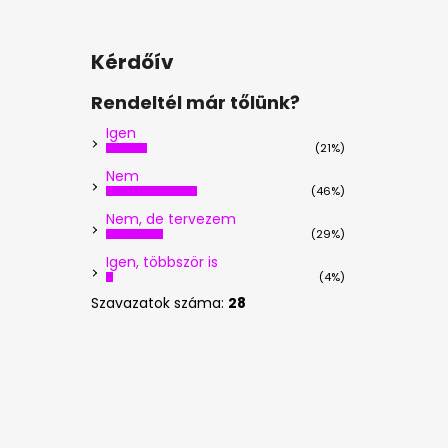
Kérdőív
Rendeltél már tőlünk?
Igen
(21%)
Nem
(46%)
Nem, de tervezem
(29%)
Igen, többször is
(4%)
Szavazatok száma:
28