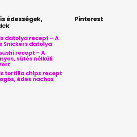
lis édességek,
Pinterest
dek
s datolya recept – A
is Snickers datolya
sushi recept – A
nyos, sütés nélküli
zert
s tortilla chips recept
pogós, édes nachos