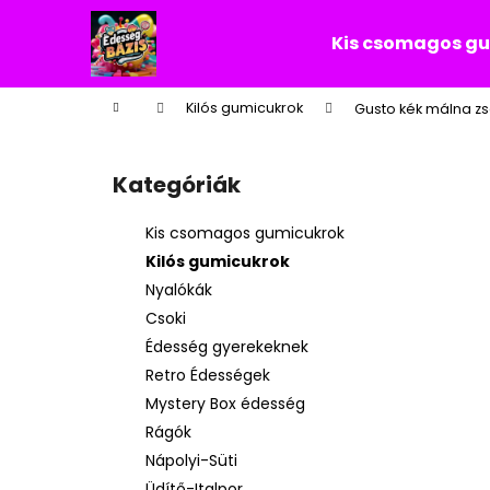
K
Ugrás
a
o
Kis csomagos g
fő
Vissza
Vissza
s
tartalomhoz
a boltba
a boltba
á
Kezdőlap
Kilós gumicukrok
Gusto kék málna z
r
O
l
Kategóriák
Kategóriák
d
átugrása
a
Kis csomagos gumicukrok
l
Kilós gumicukrok
s
Nyalókák
ó
Csoki
p
Édesség gyerekeknek
a
Retro Édességek
n
Mystery Box édesség
e
Rágók
l
Nápolyi-Süti
Üdítő-Italpor