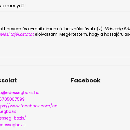
vezményről!
dott nevem és e-mail címem felhasználásával a(z)
*Édesség Báz
elési tájékoztatót
elolvastam. Megértettem, hogy a hozzájárulá
solat
Facebook
o
@
edessegbazis.hu
6705007599
tps://www.facebook.com/ed
segbazis
esseg_bazis/
dessegbazis