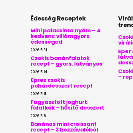
Édesség Receptek
Virá
tren
Mini palacsinta nyárs – A
kedvenc villámgyors
Csoki
édességed
virál
2026.5.31
Eper 
látvá
Csokis banánfalatok
dess
recept – gyors, látványos
Csoki
2026.5.14
– ro
Epres csokis
pohárdesszert recept
2026.5.11
Fagyasztott joghurt
falatkák - hűsítő desszert
2026.5.8
Banános mini croissant
recept – 3 hozzávalóból