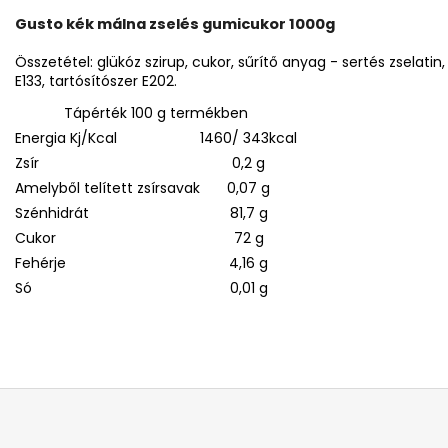
Gusto kék málna zselés gumicukor 1000g
Összetétel: glükóz szirup, cukor, sűrítő anyag - sertés zselatin
E133, tartósítószer E202.
Tápérték 100 g termékben
Energia Kj/Kcal
1460/ 343kcal
Zsír
0,2 g
Amelyből telített zsírsavak
0,07 g
Szénhidrát
81,7 g
Cukor
72 g
Fehérje
4,16 g
Só
0,01 g