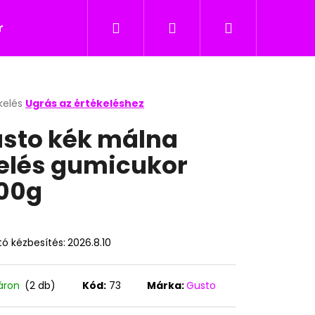
Keresés
Bejelentkezés
Kosár
icukor
Nyalókák
Édesség gyerekeknek
kelés
Ugrás az értékeléshez
k
sto kék málna
s
lése
elés gumicukor
00g
.
ó kézbesítés:
2026.8.10
Következő
áron
(2 db)
Kód:
73
Márka:
Gusto