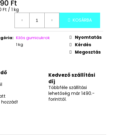
É ÍZŰ FAGYIPOR 96G
90 Ft
égár:
 Ft / 1 kg
KOSÁRBA
Nyomtatás
gória
:
Kilós gumicukrok
1 kg
Kérdés
Megosztás
idő
Kedvező szállítási
k
díj
l
Többféle szállítási
lehetőség már 1490.-
att
forinttól.
 hozzád!