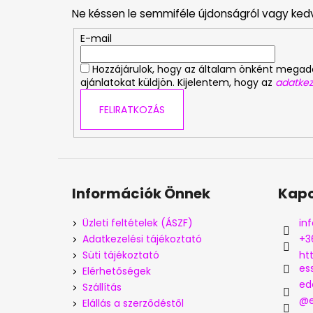
b
Ne késsen le semmiféle újdonságról vagy ked
l
é
E-mail
c
Hozzájárulok, hogy az általam önként mega
ajánlatokat küldjön. Kijelentem, hogy az
adatkez
FELIRATKOZÁS
Információk Önnek
Kapc
Üzleti feltételek (ÁSZF)
inf
Adatkezelési tájékoztató
+3
Süti tájékoztató
ht
es
Elérhetőségek
ed
Szállítás
@e
Elállás a szerződéstől