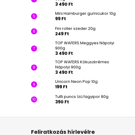
3 490 Ft
Mini Hamburger gumicukor 10g
99 Ft
Fini roller szeder 20g
249 Ft
TOP WAFERS Meggyes Nápolyi
900g
3 490 Ft
TOP WAFERS Kókuszkrémes
Nápolyi 900g
3 490 Ft
Unicorn Neon Pop 10g
199 Ft
Tutti puncs ízű fagyipor 80g
390 Ft
L
á
Feliratkozás hírlevélre