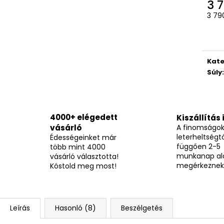
BOCI MELBA KOCKA 12,7G
TUTTI CSOKOLÁD
3 7
Egys
205 Ft
490 Ft
3 790
Kate
Súly
:
4000+ elégedett
Kiszállítás 
vásárló
A finomságo
leterheltségtő
Édességeinket már
függően 2-5
több mint 4000
munkanap al
vásárló választotta!
megérkeznek
Kóstold meg most!
Leírás
Hasonló (8)
Beszélgetés