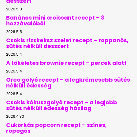
desszert
2026.5.8
Banános mini croissant recept – 3
hozzávalóból
2026.5.5
Csokis rizskeksz szelet recept – roppanós,
sütés nélküli desszert
2026.5.4
A tökéletes brownie recept - percek alatt
2026.5.4
Oreo golyó recept – a legkrémesebb sütés
nélküli édesség
2026.5.4
Csokis kókuszgolyó recept – a legjobb
sütés nélküli édesség házilag
2026.4.30
Cukorkás popcorn recept – színes,
ropogós