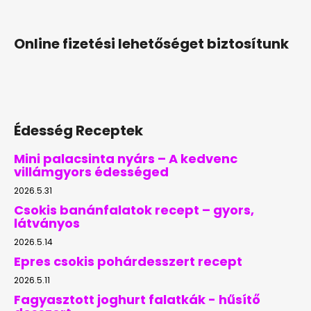
Online fizetési lehetőséget biztosítunk
Édesség Receptek
Mini palacsinta nyárs – A kedvenc
villámgyors édességed
2026.5.31
Csokis banánfalatok recept – gyors,
látványos
2026.5.14
Epres csokis pohárdesszert recept
2026.5.11
Fagyasztott joghurt falatkák - hűsítő