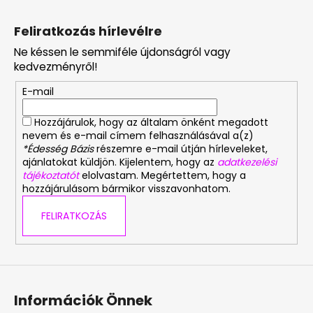
L
á
Feliratkozás hírlevélre
b
Ne késsen le semmiféle újdonságról vagy
l
kedvezményről!
é
E-mail
c
Hozzájárulok, hogy az általam önként megadott
nevem és e-mail címem felhasználásával a(z)
*Édesség Bázis
részemre e-mail útján hírleveleket,
ajánlatokat küldjön. Kijelentem, hogy az
adatkezelési
tájékoztatót
elolvastam. Megértettem, hogy a
hozzájárulásom bármikor visszavonhatom.
FELIRATKOZÁS
Információk Önnek