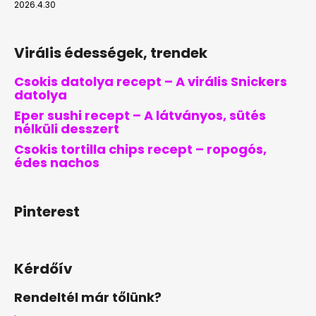
2026.4.30
Virális édességek, trendek
Csokis datolya recept – A virális Snickers
datolya
Eper sushi recept – A látványos, sütés
nélküli desszert
Csokis tortilla chips recept – ropogós,
édes nachos
Pinterest
Kérdőív
Rendeltél már tőlünk?