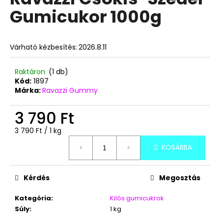
értékelése
Gumicukor 1000g
5-
ből
A
0,0
j
csillag.
Várható kézbesítés:
2026.8.11
á
n
l
Raktáron
(1 db)
Kód:
1897
j
Márka:
Ravazzi Gummy
u
k
3 790 Ft
Egységár:
3 790 Ft / 1 kg
TUTTI
PUNCS
KOSÁRBA
ÍZŰ
FAGYIPOR
80G
Kérdés
Megosztás
390
Ft
Kategória
:
Kilós gumicukrok
Súly
:
1 kg