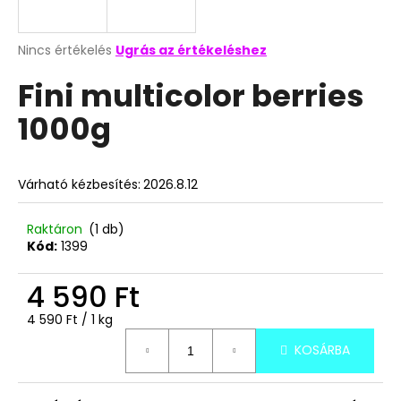
A
A
Nincs értékelés
Ugrás az értékeléshez
termék
j
Fini multicolor berries
átlagos
á
értékelése
n
1000g
5-
l
ből
j
0,0
u
csillag.
Várható kézbesítés:
2026.8.12
k
Raktáron
(1 db)
TOP
Kód:
1399
WAFERS
KÓKUSZKRÉMES
4 590 Ft
NÁPOLYI
900G
Egységár:
4 590 Ft / 1 kg
3
490
KOSÁRBA
Ft