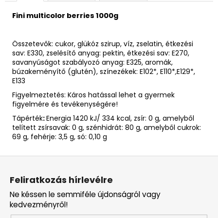
Fini multicolor berries 1000g
Összetevők: cukor, glükóz szirup, víz, zselatin, étkezési
sav: E330, zselésítő anyag: pektin, étkezési sav: E270,
savanyúságot szabályozó anyag: E325, aromák,
búzakeményítő (glutén), színezékek: E102*, E110*
,
E129*,
E133
Figyelmeztetés: Káros hatással lehet a gyermek
figyelmére és tevékenységére!
Tápérték
:
Energia 1420 kJ/ 334 kcal, zsír: 0 g, amelyből
telített zsírsavak: 0 g, szénhidrát: 80 g, amelyből cukrok:
69 g, fehérje: 3,5 g, só: 0,10 g
L
á
Feliratkozás hírlevélre
b
Ne késsen le semmiféle újdonságról vagy
l
kedvezményről!
é