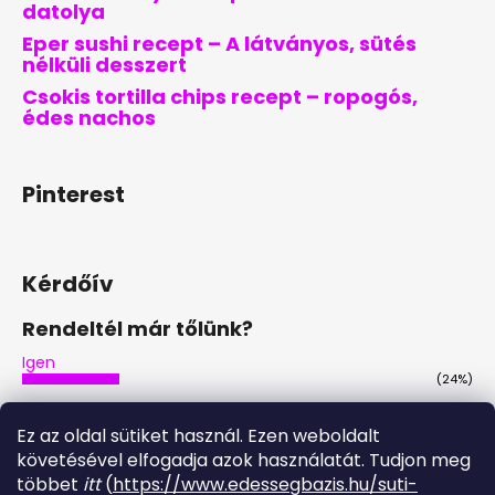
datolya
Eper sushi recept – A látványos, sütés
nélküli desszert
Csokis tortilla chips recept – ropogós,
édes nachos
Pinterest
Kérdőív
Rendeltél már tőlünk?
Igen
(24%)
Nem
(45%)
Ez az oldal sütiket használ. Ezen weboldalt
Nem, de tervezem
követésével elfogadja azok használatát. Tudjon meg
(28%)
többet
itt
(
https://www.edessegbazis.hu/suti-