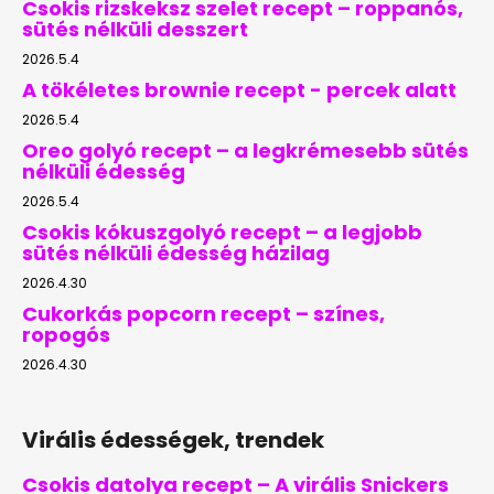
Csokis rizskeksz szelet recept – roppanós,
sütés nélküli desszert
2026.5.4
A tökéletes brownie recept - percek alatt
2026.5.4
Oreo golyó recept – a legkrémesebb sütés
nélküli édesség
2026.5.4
Csokis kókuszgolyó recept – a legjobb
sütés nélküli édesség házilag
2026.4.30
Cukorkás popcorn recept – színes,
ropogós
2026.4.30
Virális édességek, trendek
Csokis datolya recept – A virális Snickers