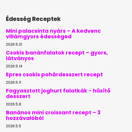
Édesség Receptek
Mini palacsinta nyárs – A kedvenc
villámgyors édességed
2026.5.31
Csokis banánfalatok recept – gyors,
látványos
2026.5.14
Epres csokis pohárdesszert recept
2026.5.11
Fagyasztott joghurt falatkák - hűsítő
desszert
2026.5.8
Banános mini croissant recept – 3
hozzávalóból
2026.5.5