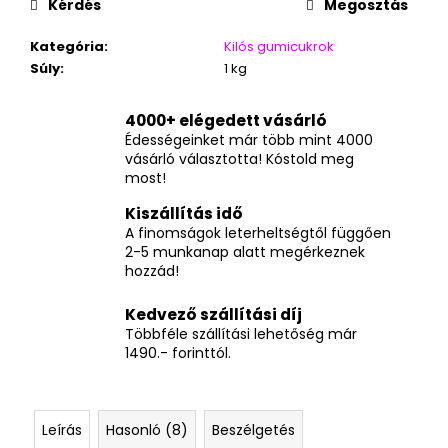
Kérdés
Megosztás
Kategória
:
Kilós gumicukrok
Súly
:
1 kg
4000+ elégedett vásárló
Édességeinket már több mint 4000
vásárló választotta! Kóstold meg
most!
Kiszállítás idő
A finomságok leterheltségtől függően
2-5 munkanap alatt megérkeznek
hozzád!
Kedvező szállítási díj
Többféle szállítási lehetőség már
1490.- forinttól.
Leírás
Hasonló (8)
Beszélgetés