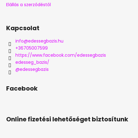
Elállás a szerződéstől
Kapcsolat
info
@
edessegbazis.hu
+36705007599
https://www.facebook.com/edessegbazis
edesseg_bazis/
@edessegbazis
Facebook
Online fizetési lehetőséget biztosítunk