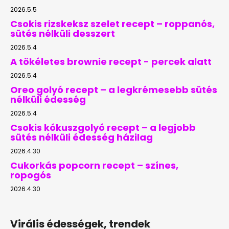
2026.5.5
Csokis rizskeksz szelet recept – roppanós,
sütés nélküli desszert
2026.5.4
A tökéletes brownie recept - percek alatt
2026.5.4
Oreo golyó recept – a legkrémesebb sütés
nélküli édesség
2026.5.4
Csokis kókuszgolyó recept – a legjobb
sütés nélküli édesség házilag
2026.4.30
Cukorkás popcorn recept – színes,
ropogós
2026.4.30
Virális édességek, trendek