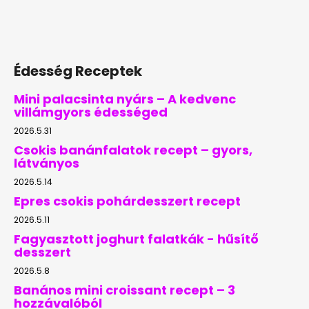
Édesség Receptek
Mini palacsinta nyárs – A kedvenc
villámgyors édességed
2026.5.31
Csokis banánfalatok recept – gyors,
látványos
2026.5.14
Epres csokis pohárdesszert recept
2026.5.11
Fagyasztott joghurt falatkák - hűsítő
desszert
2026.5.8
Banános mini croissant recept – 3
hozzávalóból