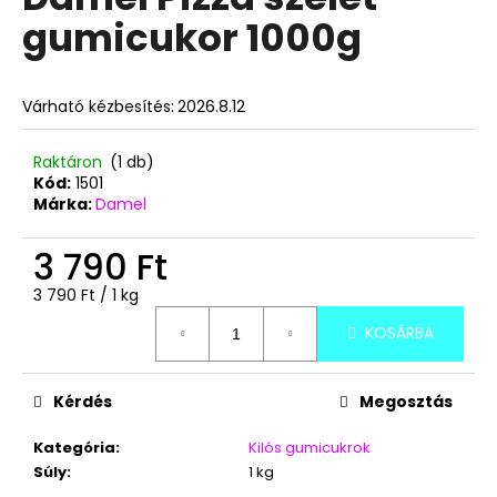
értékelése
gumicukor 1000g
5-
ből
A
0,0
j
csillag.
Várható kézbesítés:
2026.8.12
á
n
l
Raktáron
(1 db)
Kód:
1501
j
Márka:
Damel
u
k
3 790 Ft
Egységár:
3 790 Ft / 1 kg
BOCI
MELBA
KOSÁRBA
KOCKA
12,7G
205
Kérdés
Megosztás
Ft
Kategória
:
Kilós gumicukrok
Súly
:
1 kg