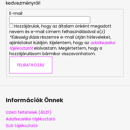
l
kedvezményről!
é
E-mail
c
Hozzájárulok, hogy az általam önként megadott
nevem és e-mail címem felhasználásával a(z)
*Édesség Bázis
részemre e-mail útján hírleveleket,
ajánlatokat küldjön. Kijelentem, hogy az
adatkezelési
tájékoztatót
elolvastam. Megértettem, hogy a
hozzájárulásom bármikor visszavonhatom.
FELIRATKOZÁS
Információk Önnek
Üzleti feltételek (ÁSZF)
Adatkezelési tájékoztató
Süti tájékoztató