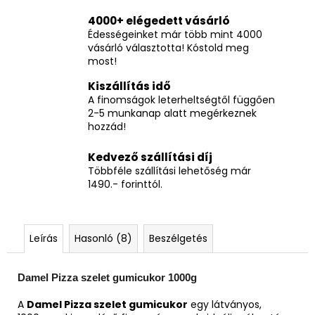
4000+ elégedett vásárló
Édességeinket már több mint 4000
vásárló választotta! Kóstold meg
most!
Kiszállítás idő
A finomságok leterheltségtől függően
2-5 munkanap alatt megérkeznek
hozzád!
Kedvező szállítási díj
Többféle szállítási lehetőség már
1490.- forinttól.
Leírás
Hasonló (8)
Beszélgetés
Damel Pizza szelet gumicukor 1000g
A
Damel Pizza szelet gumicukor
egy látványos,