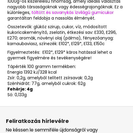
1000g-os kiszerelésű finomság, amely ideális választás
nagyobb társaságoknak vagy édességrajongóknak. Ez a
különleges,
töltött és savanykás ízvilágú gumicukor
garantáltan feldobja a nassolás élményét.
Összetevők: glükóz szirup, cukor, víz, módosított
kukoricakeményítő, zselatin, étkezési sav: E330, E296,
E270; aromák, növényi olaj (pálma), fényezőanyag:
karnaubaviasz, színezék: E102*, E129*, E133, E150c
Figyelmeztetés: E102*, E129* káros hatással lehet a
gyermek figyelmére és tevékenységére!
Tápérték 100 gramm termékben:
Energia 1392 kJ/328 kcal
Zsír: 0,2g, amelyből telített zsírsavak: 0,2g
Szénhidrát: 77g, amelyből cukrok: 62g
Fehérje: 4g
Só: 0,133g
L
á
Feliratkozás hírlevélre
b
Ne késsen le semmiféle újdonságról vagy