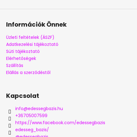
Információk Önnek
Üzleti feltételek (ÁSZF)
Adatkezelési tájékoztató
Süti tájékoztató
Elérhetőségek
Szállítás
Elállás a szerződéstől
Kapcsolat
info
@
edessegbazis.hu
+36705007599
https://www.facebook.com/edessegbazis
edesseg_bazis/
@edessegbazis