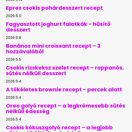
Epres csokis pohárdesszert recept
2026.5.11
Fagyasztott joghurt falatkák - hűsítő
desszert
2026.5.8
Banános mini croissant recept – 3
hozzávalóból
2026.5.5
Csokis rizskeksz szelet recept – roppanós,
sütés nélküli desszert
2026.5.4
A tökéletes brownie recept - percek alatt
2026.5.4
Oreo golyó recept – a legkrémesebb sütés
nélküli édesség
2026.5.4
Csokis kókuszgolyó recept – a legjobb