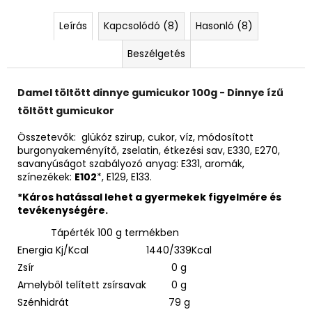
Leírás
Kapcsolódó (8)
Hasonló (8)
Beszélgetés
Damel töltött dinnye gumicukor 100g - Dinnye ízű
töltött gumicukor
Összetevők: glükóz szirup, cukor, víz, módosított
burgonyakeményítő, zselatin, étkezési sav, E330, E270,
savanyúságot szabályozó anyag: E331, aromák,
színezékek:
E102
*, E129, E133.
*Káros hatással lehet a gyermekek figyelmére és
tevékenységére.
Tápérték 100 g termékben
Energia Kj/Kcal
1440/339Kcal
Zsír
0 g
Amelyből telített zsírsavak
0 g
Szénhidrát
79 g