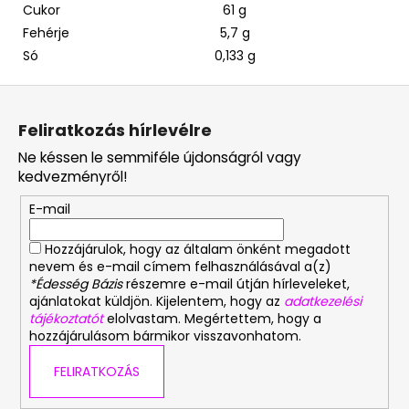
Cukor
61 g
Fehérje
5,7 g
Só
0,133 g
L
á
Feliratkozás hírlevélre
b
Ne késsen le semmiféle újdonságról vagy
l
kedvezményről!
é
E-mail
c
Hozzájárulok, hogy az általam önként megadott
nevem és e-mail címem felhasználásával a(z)
*Édesség Bázis
részemre e-mail útján hírleveleket,
ajánlatokat küldjön. Kijelentem, hogy az
adatkezelési
tájékoztatót
elolvastam. Megértettem, hogy a
hozzájárulásom bármikor visszavonhatom.
FELIRATKOZÁS