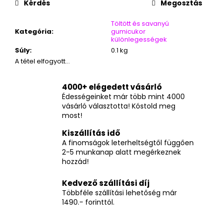
Kérdés
Megosztás
Töltött és savanyú
Kategória
:
gumicukor
különlegességek
Súly
:
0.1 kg
A tétel elfogyott…
4000+ elégedett vásárló
Édességeinket már több mint 4000
vásárló választotta! Kóstold meg
most!
Kiszállítás idő
A finomságok leterheltségtől függően
2-5 munkanap alatt megérkeznek
hozzád!
Kedvező szállítási díj
Többféle szállítási lehetőség már
1490.- forinttól.