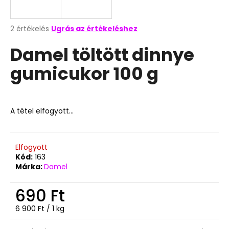
A
A
2 értékelés
Ugrás az értékeléshez
termék
j
Damel töltött dinnye
átlagos
á
értékelése
n
gumicukor 100 g
5-
l
ből
j
4,5
u
csillag.
k
A tétel elfogyott…
UNICORN
NEON
Elfogyott
POP
Kód:
163
10G
Márka:
Damel
199
Ft
690 Ft
Egységár:
6 900 Ft / 1 kg