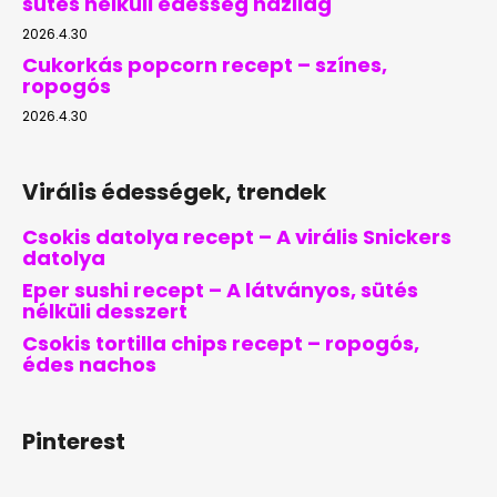
sütés nélküli édesség házilag
2026.4.30
Cukorkás popcorn recept – színes,
ropogós
2026.4.30
Virális édességek, trendek
Csokis datolya recept – A virális Snickers
datolya
Eper sushi recept – A látványos, sütés
nélküli desszert
Csokis tortilla chips recept – ropogós,
édes nachos
Pinterest