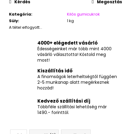
Kérdés
Megosztás
Kategória
:
Kilós gumicukrok
Súly
:
1 kg
A tétel elfogyott…
4000+ elégedett vásárló
Édességeinket már több mint 4000
vásárló választotta! Kóstold meg
most!
Kiszállítás idő
A finomságok leterheltségtől függően
2-5 munkanap alatt megérkeznek
hozzád!
Kedvező szállítási díj
Többféle szállítási lehetőség már
1490.- forinttól.