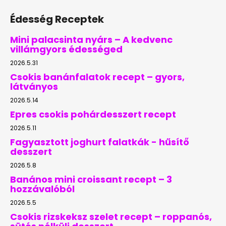
Édesség Receptek
Mini palacsinta nyárs – A kedvenc
villámgyors édességed
2026.5.31
Csokis banánfalatok recept – gyors,
látványos
2026.5.14
Epres csokis pohárdesszert recept
2026.5.11
Fagyasztott joghurt falatkák - hűsítő
desszert
2026.5.8
Banános mini croissant recept – 3
hozzávalóból
2026.5.5
Csokis rizskeksz szelet recept – roppanós,