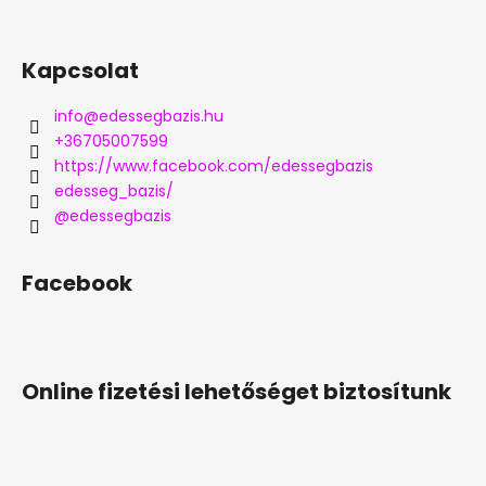
Kapcsolat
info
@
edessegbazis.hu
+36705007599
https://www.facebook.com/edessegbazis
edesseg_bazis/
@edessegbazis
Facebook
Online fizetési lehetőséget biztosítunk