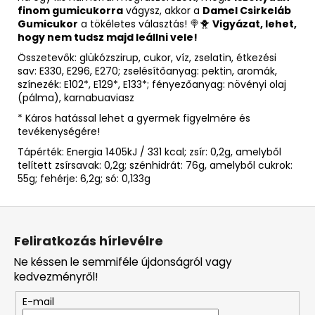
finom gumicukorra
vágysz, akkor a
Damel Csirkeláb
Gumicukor
a tökéletes választás! 🍭🐥
Vigyázat, lehet,
hogy nem tudsz majd leállni vele!
Összetevők: glükózszirup, cukor, víz, zselatin, étkezési
sav: E330, E296, E270; zselésítőanyag: pektin, aromák,
színezék: E102*, E129*, E133*; fényezőanyag: növényi olaj
(pálma), karnabuaviasz
* Káros hatással lehet a gyermek figyelmére és
tevékenységére!
Tápérték: Energia 1405kJ / 331 kcal; zsír: 0,2g, amelyből
telített zsírsavak: 0,2g; szénhidrát: 76g, amelyből cukrok:
55g; fehérje: 6,2g; só: 0,133g
L
á
Feliratkozás hírlevélre
b
Ne késsen le semmiféle újdonságról vagy
l
kedvezményről!
é
E-mail
c