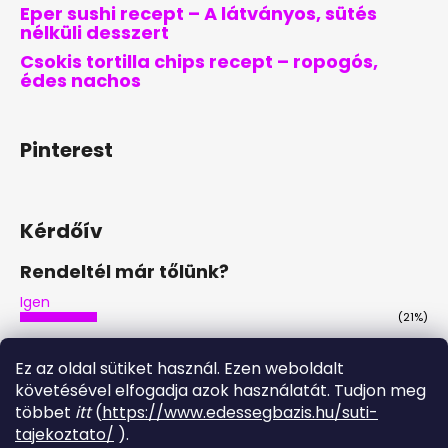
Eper sushi recept – A látványos, sütés
nélküli desszert
Csokis tortilla chips recept – ropogós,
édes nachos
Pinterest
Kérdőív
Rendeltél már tőlünk?
Igen
(21%)
Nem
(46%)
Ez az oldal sütiket használ. Ezen weboldalt
Nem, de tervezem
követésével elfogadja azok használatát. Tudjon meg
(29%)
többet
itt
(
https://www.edessegbazis.hu/suti-
Igen, többször is
tajekoztato/
).
(4%)