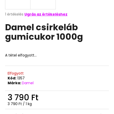
A
A
1 értékelés
Ugrás az értékeléshez
termék
j
Damel csirkeláb
átlagos
á
értékelése
n
gumicukor 1000g
5-
l
ből
j
5,0
u
csillag.
k
A tétel elfogyott…
TOP
WAFERS
Elfogyott
MEGGYES
Kód:
1357
NÁPOLYI
Márka:
Damel
900G
3
3 790 Ft
490
Ft
Egységár:
3 790 Ft / 1 kg