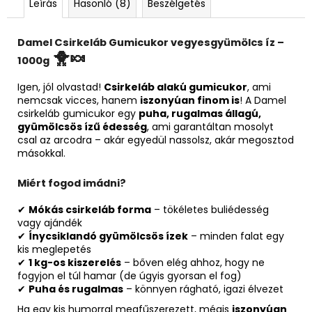
Leírás
Hasonló (8)
Beszélgetés
Damel Csirkeláb Gumicukor vegyesgyümölcs íz –
🐥🍬
1000g
Igen, jól olvastad!
Csirkeláb alakú gumicukor
, ami
nemcsak vicces, hanem
iszonyúan finom is
! A Damel
csirkeláb gumicukor egy
puha, rugalmas állagú,
gyümölcsös ízű édesség
, ami garantáltan mosolyt
csal az arcodra – akár egyedül nassolsz, akár megosztod
másokkal.
Miért fogod imádni?
✔
Mókás csirkeláb forma
– tökéletes buliédesség
vagy ajándék
✔
Ínycsiklandó gyümölcsös ízek
– minden falat egy
kis meglepetés
✔
1 kg-os kiszerelés
– bőven elég ahhoz, hogy ne
fogyjon el túl hamar (de úgyis gyorsan el fog)
✔
Puha és rugalmas
– könnyen rágható, igazi élvezet
Ha egy kis humorral megfűszerezett, mégis
iszonyúan