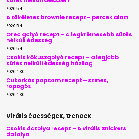
sütés nélküli desszert
2026.5.4
A tökéletes brownie recept - percek alatt
2026.5.4
Oreo golyó recept – a legkrémesebb sütés
nélküli édesség
2026.5.4
Csokis kókuszgolyó recept – a legjobb
sütés nélküli édesség házilag
2026.4.30
Cukorkás popcorn recept – színes,
ropogós
2026.4.30
Virális édességek, trendek
Csokis datolya recept – A virális Snickers
datolya