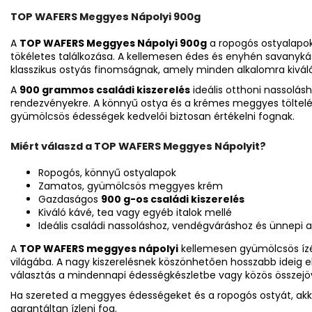
TOP WAFERS Meggyes Nápolyi 900g
A
TOP WAFERS Meggyes Nápolyi 900g
a ropogós ostyalap
tökéletes találkozása. A kellemesen édes és enyhén savanyká
klasszikus ostyás finomságnak, amely minden alkalomra kiváló
A
900 grammos családi kiszerelés
ideális otthoni nassolá
rendezvényekre. A könnyű ostya és a krémes meggyes töltelék
gyümölcsös édességek kedvelői biztosan értékelni fognak.
Miért válaszd a TOP WAFERS Meggyes Nápolyit?
Ropogós, könnyű ostyalapok
Zamatos, gyümölcsös meggyes krém
Gazdaságos
900 g-os családi kiszerelés
Kiváló kávé, tea vagy egyéb italok mellé
Ideális családi nassoláshoz, vendégváráshoz és ünnepi 
A
TOP WAFERS meggyes nápolyi
kellemesen gyümölcsös ízé
világába. A nagy kiszerelésnek köszönhetően hosszabb ideig 
választás a mindennapi édességkészletbe vagy közös összejöv
Ha szereted a meggyes édességeket és a ropogós ostyát, ak
garantáltan ízleni fog.