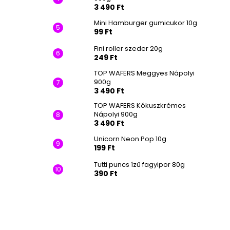
3 490 Ft
Mini Hamburger gumicukor 10g
99 Ft
Fini roller szeder 20g
249 Ft
TOP WAFERS Meggyes Nápolyi
900g
3 490 Ft
TOP WAFERS Kókuszkrémes
Nápolyi 900g
3 490 Ft
Unicorn Neon Pop 10g
199 Ft
Tutti puncs ízű fagyipor 80g
390 Ft