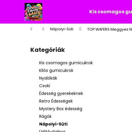
K
Ugrás
a
o
Kis csomagos g
fő
Vissza
Vissza
s
tartalomhoz
a boltba
a boltba
á
Kezdőlap
Nápolyi-Süti
TOP WAFERS Meggyes N
r
O
l
Kategóriák
Kategóriák
d
átugrása
a
Kis csomagos gumicukrok
l
Kilós gumicukrok
s
Nyalókák
ó
Csoki
p
Édesség gyerekeknek
a
Retro Édességek
n
Mystery Box édesség
e
Rágók
l
Nápolyi-Süti
Üdítő-Italpor