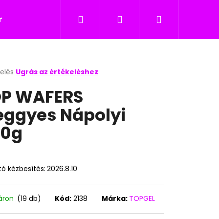
Keresés
Bejelentkezés
Kosár
icukor
Nyalókák
Édesség gyerekeknek
kelés
Ugrás az értékeléshez
k
P WAFERS
s
lése
ggyes Nápolyi
00g
.
ó kézbesítés:
2026.8.10
Következő
áron
(19 db)
Kód:
2138
Márka:
TOPGEL