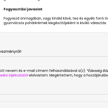
Fogyasztási javaslat
Fogyaszd önmagában, vagy kínáld kávé, tea és egyéb forró ita
gyümölcsös pohárkrémek kiegészítőjeként is kiváló választás.
vezményről!
dott nevem és e-mail címem felhasználásával a(z)
*Édesség Báz
elési tájékoztatót
elolvastam. Megértettem, hogy a hozzájárulá