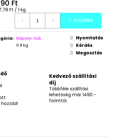
É ÍZŰ FAGYIPOR 96G
490 Ft
égár:
,78 Ft / 1 kg
KOSÁRBA
Nyomtatás
gória
:
Nápolyi-Süti
0.9 kg
Kérdés
Megosztás
idő
Kedvező szállítási
k
díj
l
Többféle szállítási
lehetőség már 1490.-
att
forinttól.
 hozzád!