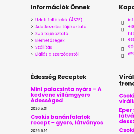
Információk Önnek
Kapc
Üzleti feltételek (ÁSZF)
inf
Adatkezelési tájékoztató
+3
Süti tájékoztató
ht
es
Elérhetőségek
ed
Szállítás
@e
Elállás a szerződéstől
Édesség Receptek
Virá
tren
Mini palacsinta nyárs – A
kedvenc villámgyors
Csoki
édességed
virál
2026.5.31
Eper 
látvá
Csokis banánfalatok
dess
recept – gyors, látványos
Csoki
2026.5.14