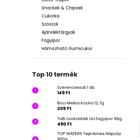
SZERENCSESÜTI 1 DB
Snackek & Chipsek
149 Ft
Cukorka
Szószok
Ajándéktárgyak
Fagyipor
Hámozható Gumicukor
Top 10 termék
Szerencsesüti 1 db
149 Ft
Boci Melba Kocka 12,7g
205 Ft
Tutti csokoládé ízű fagyipor 96g
490 Ft
TOP WAFERS Tejkrémes Nápolyi
900g