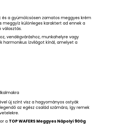
ok és a gyümölcsösen zamatos meggyes krém
s meggyíz különleges karaktert ad ennek a
 választás.
shoz, vendégváráshoz, munkahelyre vagy
 harmonikus ízvilágot kínál, amelyet a
alkalmakra
vel új színt visz a hagyományos ostyák
elegendő az egész család számára, így remek
etelekre.
kor a
TOP WAFERS Meggyes Nápolyi 900g