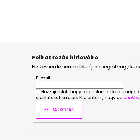
L
á
Feliratkozás hírlevélre
b
Ne késsen le semmiféle újdonságról vagy ked
l
é
E-mail
c
Hozzájárulok, hogy az általam önként mega
ajánlatokat küldjön. Kijelentem, hogy az
adatkez
FELIRATKOZÁS