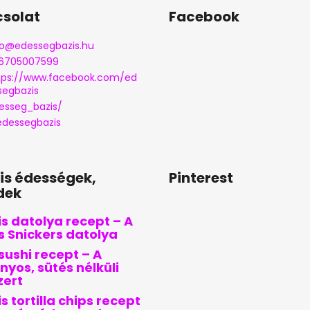
solat
Facebook
o
@
edessegbazis.hu
6705007599
tps://www.facebook.com/ed
segbazis
esseg_bazis/
dessegbazis
lis édességek,
Pinterest
dek
s datolya recept – A
is Snickers datolya
sushi recept – A
nyos, sütés nélküli
zert
s tortilla chips recept