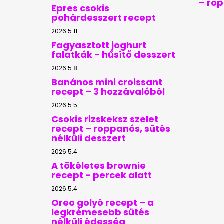
– ro
Epres csokis
pohárdesszert recept
2026.5.11
Fagyasztott joghurt
falatkák - hűsítő desszert
2026.5.8
Banános mini croissant
recept – 3 hozzávalóból
2026.5.5
Csokis rizskeksz szelet
recept – roppanós, sütés
nélküli desszert
2026.5.4
A tökéletes brownie
recept - percek alatt
2026.5.4
Oreo golyó recept – a
legkrémesebb sütés
nélküli édesség