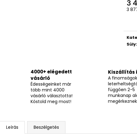
BOCI MELBA KOCKA 12,7G
TUTTI CSOKOLÁD
3 
Egys
205 Ft
490 Ft
3 877
Kate
Súly
:
4000+ elégedett
Kiszállítás 
vásárló
A finomságo
leterheltségtő
Édességeinket már
függően 2-5
több mint 4000
munkanap al
vásárló választotta!
megérkeznek
Kóstold meg most!
Leírás
Beszélgetés