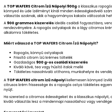
A
TOP WAFERS Citrom Ízű Nápolyi 900g
a klasszikus ropogós
könnyed és üde ízélményt kínál minden édességkedvelő számá
választás azoknak, akik a hagyományos kakaós változatok hely
A
900 grammos kiszerelés
ideális családi fogyasztásra, v
rendezvényekre. A ropogós ostyalapok és a lágy citromos kr
alkalomra tökéletes.
Miért válaszd a TOP WAFERS Citrom Ízű Nápolyit?
Ropogós, könnyű ostyalapok
Frissítő citrom ízű krémes töltelék
Gazdaságos
900 g-os családi kiszerelés
Kiváló kávé, tea vagy hűsítő italok mellé
Tökéletes nassolnivaló otthonra, munkahelyre és vend
A
TOP WAFERS citrom ízű nápolyi
kellemesen könnyed ízvilá
citrusos krém frissessége és a ropogós ostya tökéletes egyens
nyújt.
Ha szereted a citromos édességeket és a klasszikus nápolyit, 
kiváló választás lesz a mindennapi nassoláshoz vagy vendégei