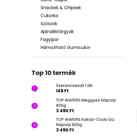
SZERENCSESÜTI 1 DB
Snackek & Chipsek
149 Ft
Cukorka
Szószok
Ajándéktárgyak
Fagyipor
Hámozható Gumicukor
Top 10 termék
Szerencsesüti 1 db
149 Ft
TOP WAFERS Meggyes Nápolyi
900g
3 490 Ft
TOP WAFERS Kakaó-Csoki Ízű
Nápolyi 900g
3 490 Ft