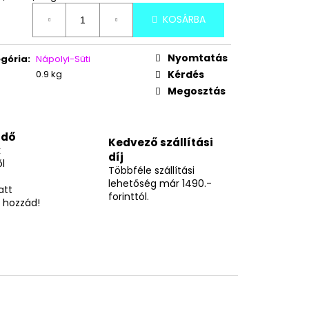
KAÓ-CSOKI ÍZŰ
KOSÁRBA
Nyomtatás
gória
:
Nápolyi-Süti
0.9 kg
Kérdés
Megosztás
idő
Kedvező szállítási
k
díj
l
Többféle szállítási
lehetőség már 1490.-
att
forinttól.
 hozzád!