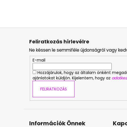
L
á
Feliratkozás hírlevélre
b
Ne késsen le semmiféle újdonságról vagy ked
l
é
E-mail
c
Hozzájárulok, hogy az általam önként mega
ajánlatokat küldjön. Kijelentem, hogy az
adatkez
FELIRATKOZÁS
Információk Önnek
Kapc