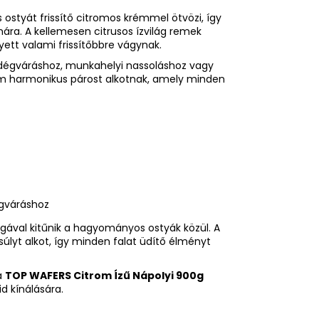
 ostyát frissítő citromos krémmel ötvözi, így
ra. A kellemesen citrusos ízvilág remek
ett valami frissítőbbre vágynak.
endégváráshoz, munkahelyi nassoláshoz vagy
ém harmonikus párost alkotnak, amely minden
égváráshoz
gával kitűnik a hagyományos ostyák közül. A
úlyt alkot, így minden falat üdítő élményt
a
TOP WAFERS Citrom Ízű Nápolyi 900g
d kínálására.