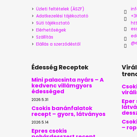
Üzleti feltételek (ÁSZF)
inf
Adatkezelési tájékoztató
+3
Süti tájékoztató
ht
es
Elérhetőségek
ed
Szállítás
@e
Elállás a szerződéstől
Édesség Receptek
Virá
tren
Mini palacsinta nyárs – A
kedvenc villámgyors
Csoki
édességed
virál
2026.5.31
Eper 
látvá
Csokis banánfalatok
dess
recept – gyors, látványos
Csoki
2026.5.14
– ro
Epres csokis
pohárdesszert recept