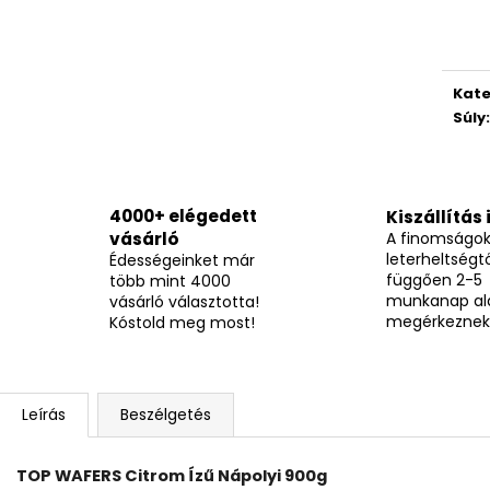
TOP WAFERS MEGGYES NÁPOLYI 900G
TOP WAFERS KA
NÁPOLYI 900G
3 490 Ft
3 490 Ft
Kate
Súly
:
4000+ elégedett
Kiszállítás 
vásárló
A finomságo
leterheltségtő
Édességeinket már
függően 2-5
több mint 4000
munkanap al
vásárló választotta!
megérkeznek
Kóstold meg most!
Leírás
Beszélgetés
TOP WAFERS Citrom Ízű Nápolyi 900g