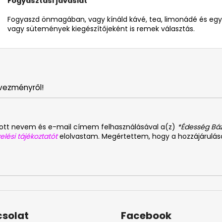
Fogyasztási javaslat
Fogyaszd önmagában, vagy kínáld kávé, tea, limonádé és egyéb 
vagy sütemények kiegészítőjeként is remek választás.
vezményről!
dott nevem és e-mail címem felhasználásával a(z)
*Édesség Báz
elési tájékoztatót
elolvastam. Megértettem, hogy a hozzájárulá
solat
Facebook