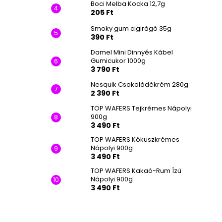
Boci Melba Kocka 12,7g
205 Ft
Smoky gum cigirágó 35g
390 Ft
Damel Mini Dinnyés Kábel
Gumicukor 1000g
3 790 Ft
Nesquik Csokoládékrém 280g
2 390 Ft
TOP WAFERS Tejkrémes Nápolyi
900g
3 490 Ft
TOP WAFERS Kókuszkrémes
Nápolyi 900g
3 490 Ft
TOP WAFERS Kakaó-Rum Ízű
Nápolyi 900g
3 490 Ft