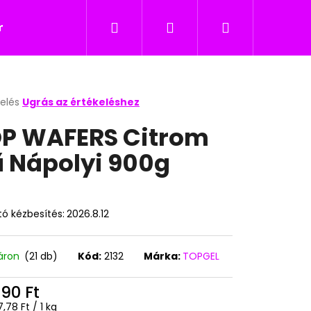
Keresés
Bejelentkezés
Kosár
icukor
Nyalókák
Édesség gyerekeknek
kelés
Ugrás az értékeléshez
k
P WAFERS Citrom
s
lése
ű Nápolyi 900g
.
ó kézbesítés:
2026.8.12
áron
(21 db)
Kód:
2132
Márka:
TOPGEL
Következő
490 Ft
égár:
,78 Ft / 1 kg