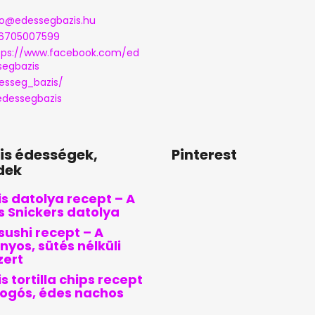
o
@
edessegbazis.hu
6705007599
tps://www.facebook.com/ed
segbazis
esseg_bazis/
dessegbazis
lis édességek,
Pinterest
dek
s datolya recept – A
is Snickers datolya
sushi recept – A
nyos, sütés nélküli
zert
s tortilla chips recept
pogós, édes nachos