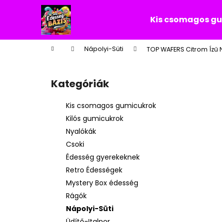
K
Ugrás
a
o
Kis csomagos g
fő
Vissza
Vissza
s
tartalomhoz
a boltba
a boltba
á
Kezdőlap
Nápolyi-Süti
TOP WAFERS Citrom Ízű 
r
O
l
Kategóriák
Kategóriák
d
átugrása
a
Kis csomagos gumicukrok
l
Kilós gumicukrok
s
Nyalókák
ó
Csoki
p
Édesség gyerekeknek
a
Retro Édességek
n
Mystery Box édesség
e
Rágók
l
Nápolyi-Süti
Üdítő-Italpor