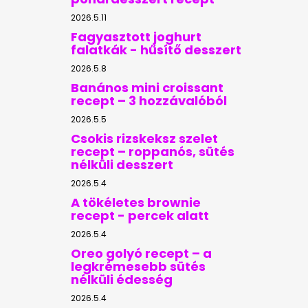
2026.5.11
Fagyasztott joghurt
falatkák - hűsítő desszert
2026.5.8
Banános mini croissant
recept – 3 hozzávalóból
2026.5.5
Csokis rizskeksz szelet
recept – roppanós, sütés
nélküli desszert
2026.5.4
A tökéletes brownie
recept - percek alatt
2026.5.4
Oreo golyó recept – a
legkrémesebb sütés
nélküli édesség
2026.5.4