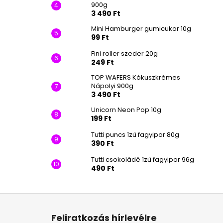
900g
3 490 Ft
Mini Hamburger gumicukor 10g
99 Ft
Fini roller szeder 20g
249 Ft
TOP WAFERS Kókuszkrémes
Nápolyi 900g
3 490 Ft
Unicorn Neon Pop 10g
199 Ft
Tutti puncs ízű fagyipor 80g
390 Ft
Tutti csokoládé ízű fagyipor 96g
490 Ft
L
á
Feliratkozás hírlevélre