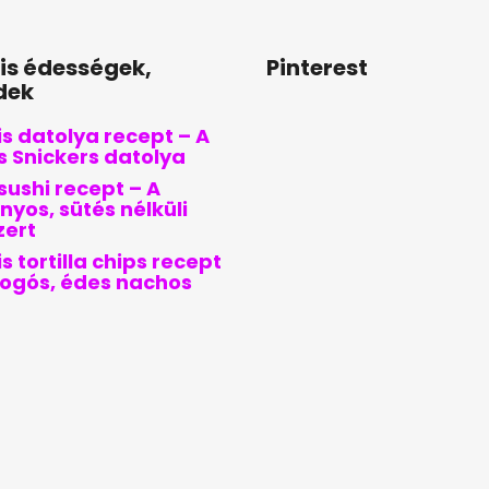
lis édességek,
Pinterest
dek
s datolya recept – A
is Snickers datolya
sushi recept – A
nyos, sütés nélküli
zert
s tortilla chips recept
pogós, édes nachos