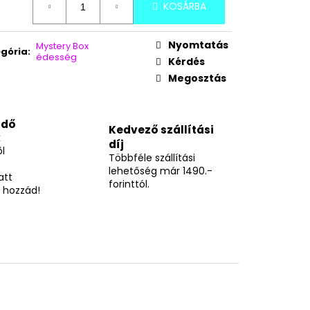
GGYES NÁPOLYI 900G
KOSÁRBA
Nyomtatás
Mystery Box
gória
:
édesség
Kérdés
Megosztás
idő
Kedvező szállítási
k
díj
l
Többféle szállítási
lehetőség már 1490.-
att
forinttól.
 hozzád!