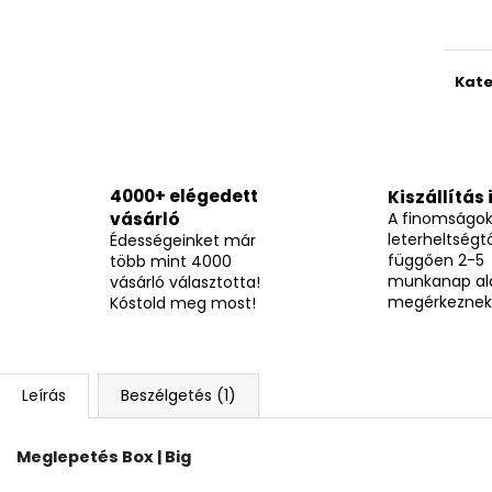
BOCI MELBA KOCKA 12,7G
TOP WAFERS ME
205 Ft
3 490 Ft
Kate
4000+ elégedett
Kiszállítás 
vásárló
A finomságo
leterheltségtő
Édességeinket már
függően 2-5
több mint 4000
munkanap al
vásárló választotta!
megérkeznek
Kóstold meg most!
Leírás
Beszélgetés (1)
Meglepetés Box | Big