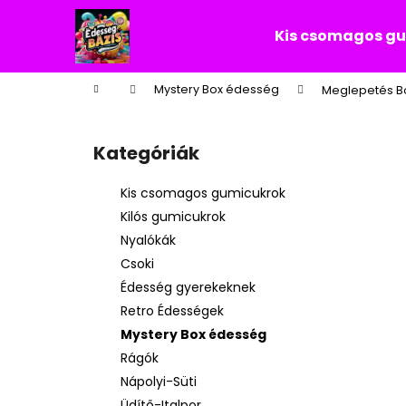
K
Ugrás
a
o
Kis csomagos g
fő
Vissza
Vissza
s
tartalomhoz
a boltba
a boltba
á
Kezdőlap
Mystery Box édesség
Meglepetés Bo
r
O
l
Kategóriák
Kategóriák
d
átugrása
a
Kis csomagos gumicukrok
l
Kilós gumicukrok
s
Nyalókák
ó
Csoki
p
Édesség gyerekeknek
a
Retro Édességek
n
Mystery Box édesség
e
Rágók
l
Nápolyi-Süti
Üdítő-Italpor