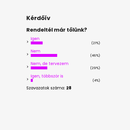
Kérdőív
Rendeltél már tőlünk?
Igen
(21%)
Nem
(46%)
Nem, de tervezem
(29%)
Igen, többször is
(4%)
Szavazatok száma:
28