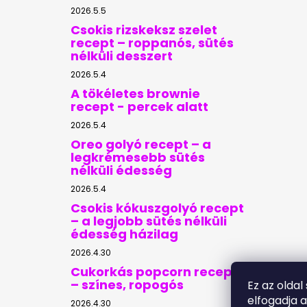
2026.5.5
Csokis rizskeksz szelet
recept – roppanós, sütés
nélküli desszert
2026.5.4
A tökéletes brownie
recept - percek alatt
2026.5.4
Oreo golyó recept – a
legkrémesebb sütés
nélküli édesség
2026.5.4
Csokis kókuszgolyó recept
– a legjobb sütés nélküli
édesség házilag
2026.4.30
Cukorkás popcorn recept
– színes, ropogós
Ez az oldal
elfogadja 
2026.4.30