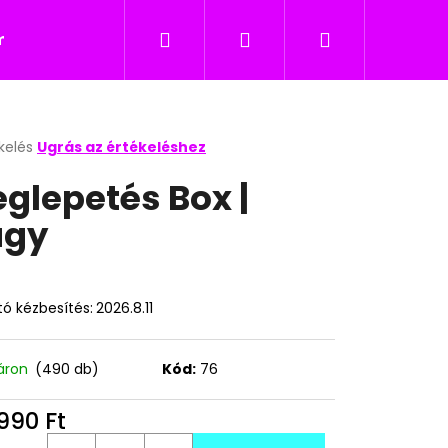
Keresés
Bejelentkezés
Kosár
icukor
Nyalókák
Édesség gyerekeknek
kelés
Ugrás az értékeléshez
k
glepetés Box |
s
lése
agy
.
ó kézbesítés:
2026.8.11
áron
(490 db)
Kód:
76
Következő
990 Ft
égár: