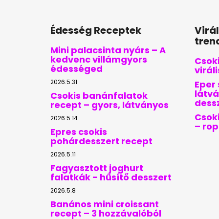
Édesség Receptek
Virá
tren
Mini palacsinta nyárs – A
kedvenc villámgyors
Csoki
édességed
virál
2026.5.31
Eper 
látvá
Csokis banánfalatok
dess
recept – gyors, látványos
Csoki
2026.5.14
– ro
Epres csokis
pohárdesszert recept
2026.5.11
Fagyasztott joghurt
falatkák - hűsítő desszert
2026.5.8
Banános mini croissant
recept – 3 hozzávalóból