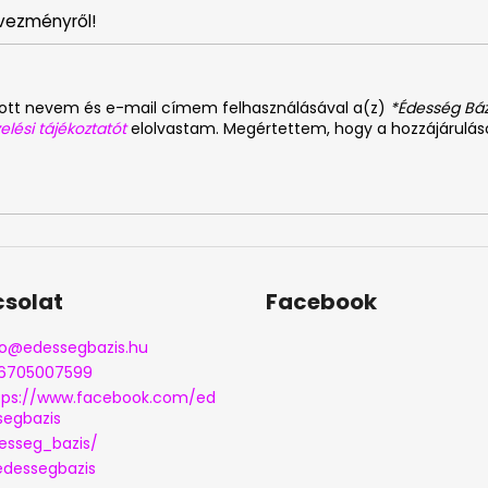
vezményről!
dott nevem és e-mail címem felhasználásával a(z)
*Édesség Báz
elési tájékoztatót
elolvastam. Megértettem, hogy a hozzájárulá
solat
Facebook
o
@
edessegbazis.hu
6705007599
tps://www.facebook.com/ed
segbazis
esseg_bazis/
dessegbazis