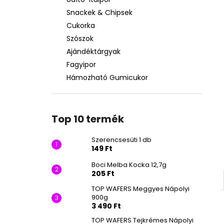
SZERENCSESÜTI 1 DB
Snackek & Chipsek
149 Ft
Cukorka
Szószok
Ajándéktárgyak
Fagyipor
Hámozható Gumicukor
Top 10 termék
Szerencsesüti 1 db
149 Ft
Boci Melba Kocka 12,7g
205 Ft
TOP WAFERS Meggyes Nápolyi
900g
3 490 Ft
TOP WAFERS Tejkrémes Nápolyi