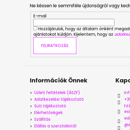
b
Ne késsen le semmiféle újdonságról vagy ked
l
é
E-mail
c
Hozzájárulok, hogy az általam önként mega
ajánlatokat küldjön. Kijelentem, hogy az
adatkez
FELIRATKOZÁS
Információk Önnek
Kapc
Üzleti feltételek (ÁSZF)
inf
Adatkezelési tájékoztató
+3
Süti tájékoztató
ht
es
Elérhetőségek
ed
Szállítás
@e
Elállás a szerződéstől