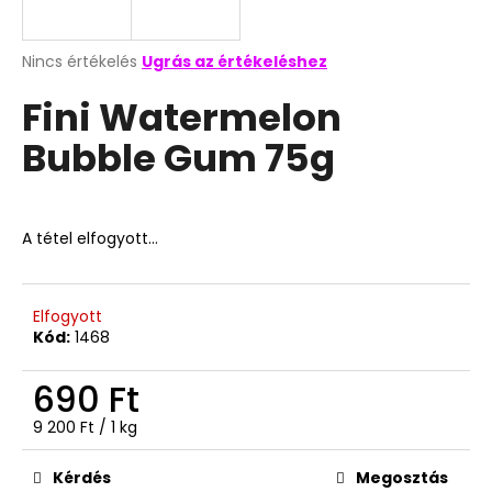
A
A
Nincs értékelés
Ugrás az értékeléshez
termék
j
Fini Watermelon
átlagos
á
értékelése
n
Bubble Gum 75g
5-
l
ből
j
0,0
u
csillag.
k
A tétel elfogyott…
SMOKY
GUM
Elfogyott
CIGIRÁGÓ
Kód:
1468
35G
390
690 Ft
Ft
Egységár:
9 200 Ft / 1 kg
Kérdés
Megosztás