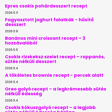
Epres csokis pohárdesszert recept
2026.5.11
Fagyasztott joghurt falatkák - hűsítő
desszert
2026.5.8
Banános mini croissant recept – 3
hozzávalóból
2026.5.5
Csokis rizskeksz szelet recept – roppanós,
sütés nélküli desszert
2026.5.4
A tökéletes brownie recept - percek alatt
2026.5.4
Oreo golyó recept – a legkrémesebb sütés
nélküli édesség
2026.5.4
Csokis kókuszgolyó recept – a legjobb