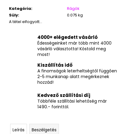
Kategória
:
Rágók
Súly
:
0.075 kg
A tétel elfogyott…
4000+ elégedett vásárló
Édességeinket már több mint 4000
vásárló választotta! Kóstold meg
most!
Kiszállítás idő
A finomságok leterheltségtől függően
2-5 munkanap alatt megérkeznek
hozzád!
Kedvező szállítási díj
Többféle szállítási lehetőség már
1490.- forinttól.
Leírás
Beszélgetés