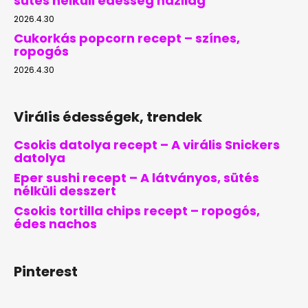
sütés nélküli édesség házilag
2026.4.30
Cukorkás popcorn recept – színes,
ropogós
2026.4.30
Virális édességek, trendek
Csokis datolya recept – A virális Snickers
datolya
Eper sushi recept – A látványos, sütés
nélküli desszert
Csokis tortilla chips recept – ropogós,
édes nachos
Pinterest