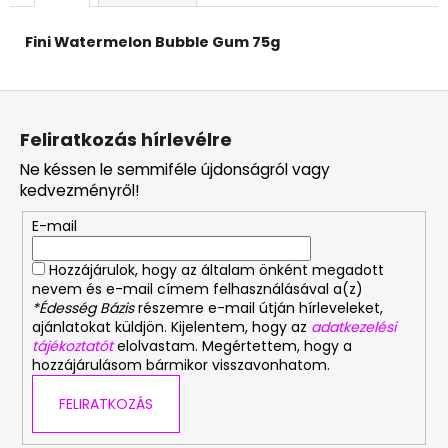
Fini Watermelon Bubble Gum 75g
L
á
Feliratkozás hírlevélre
b
Ne késsen le semmiféle újdonságról vagy
l
kedvezményről!
é
E-mail
c
Hozzájárulok, hogy az általam önként megadott
nevem és e-mail címem felhasználásával a(z)
*Édesség Bázis
részemre e-mail útján hírleveleket,
ajánlatokat küldjön. Kijelentem, hogy az
adatkezelési
tájékoztatót
elolvastam. Megértettem, hogy a
hozzájárulásom bármikor visszavonhatom.
FELIRATKOZÁS