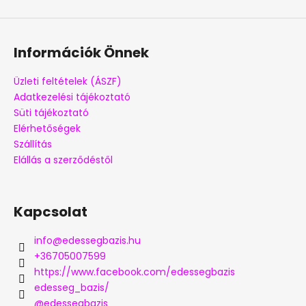
Információk Önnek
Üzleti feltételek (ÁSZF)
Adatkezelési tájékoztató
Süti tájékoztató
Elérhetőségek
Szállítás
Elállás a szerződéstől
Kapcsolat
info
@
edessegbazis.hu
+36705007599
https://www.facebook.com/edessegbazis
edesseg_bazis/
@edessegbazis