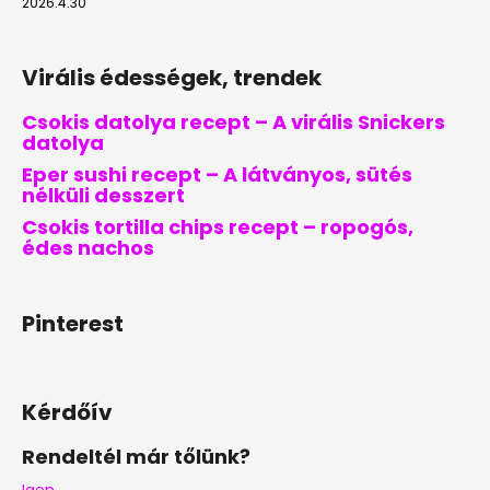
2026.4.30
Virális édességek, trendek
Csokis datolya recept – A virális Snickers
datolya
Eper sushi recept – A látványos, sütés
nélküli desszert
Csokis tortilla chips recept – ropogós,
édes nachos
Pinterest
Kérdőív
Rendeltél már tőlünk?
Igen