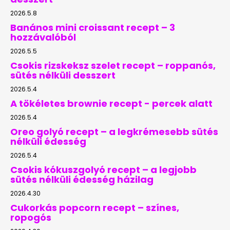
2026.5.8
Banános mini croissant recept – 3
hozzávalóból
2026.5.5
Csokis rizskeksz szelet recept – roppanós,
sütés nélküli desszert
2026.5.4
A tökéletes brownie recept - percek alatt
2026.5.4
Oreo golyó recept – a legkrémesebb sütés
nélküli édesség
2026.5.4
Csokis kókuszgolyó recept – a legjobb
sütés nélküli édesség házilag
2026.4.30
Cukorkás popcorn recept – színes,
ropogós