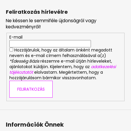
L
á
Feliratkozás hírlevélre
b
Ne késsen le semmiféle újdonságról vagy
l
kedvezményről!
é
E-mail
c
Hozzájárulok, hogy az általam önként megadott
nevem és e-mail címem felhasználásával a(z)
*Édesség Bázis
részemre e-mail útján hírleveleket,
ajánlatokat küldjön. Kijelentem, hogy az
adatkezelési
tájékoztatót
elolvastam. Megértettem, hogy a
hozzájárulásom bármikor visszavonhatom.
FELIRATKOZÁS
Információk Önnek