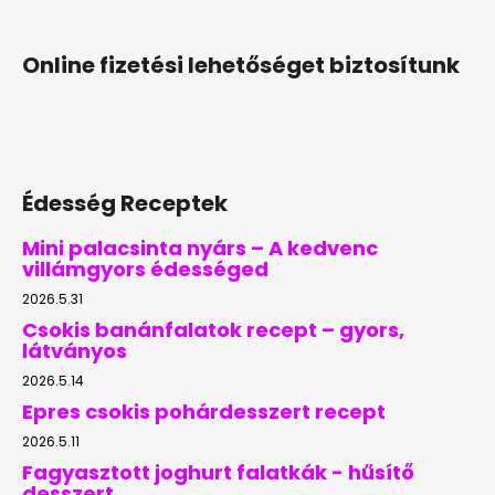
Online fizetési lehetőséget biztosítunk
Édesség Receptek
Mini palacsinta nyárs – A kedvenc
villámgyors édességed
2026.5.31
Csokis banánfalatok recept – gyors,
látványos
2026.5.14
Epres csokis pohárdesszert recept
2026.5.11
Fagyasztott joghurt falatkák - hűsítő
desszert