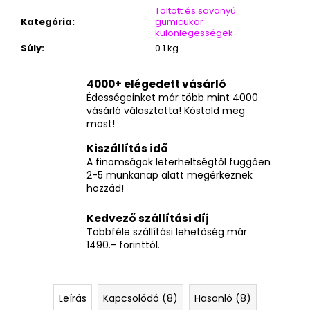
Töltött és savanyú
Kategória
:
gumicukor
különlegességek
Súly
:
0.1 kg
4000+ elégedett vásárló
Édességeinket már több mint 4000
vásárló választotta! Kóstold meg
most!
Kiszállítás idő
A finomságok leterheltségtől függően
2-5 munkanap alatt megérkeznek
hozzád!
Kedvező szállítási díj
Többféle szállítási lehetőség már
1490.- forinttól.
Leírás
Kapcsolódó (8)
Hasonló (8)