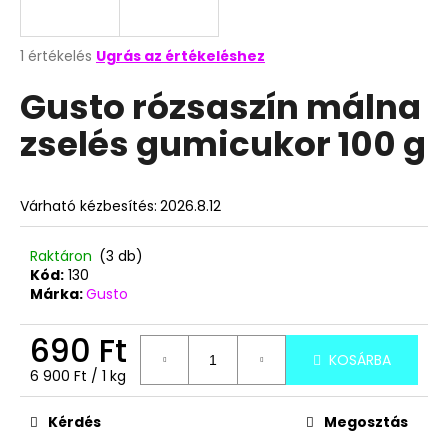
A
A
1 értékelés
Ugrás az értékeléshez
termék
j
Gusto rózsaszín málna
átlagos
á
értékelése
n
zselés gumicukor 100 g
5-
l
ből
j
5,0
u
csillag.
Várható kézbesítés:
2026.8.12
k
Raktáron
(3 db)
SZERENCSESÜTI
Kód:
130
1
Márka:
Gusto
DB
149
690 Ft
Ft
KOSÁRBA
Egységár:
6 900 Ft / 1 kg
Kérdés
Megosztás