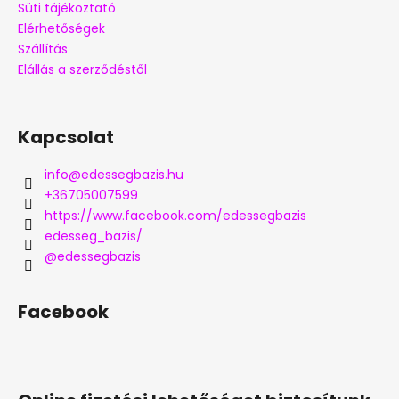
Süti tájékoztató
Elérhetőségek
Szállítás
Elállás a szerződéstől
Kapcsolat
info
@
edessegbazis.hu
+36705007599
https://www.facebook.com/edessegbazis
edesseg_bazis/
@edessegbazis
Facebook