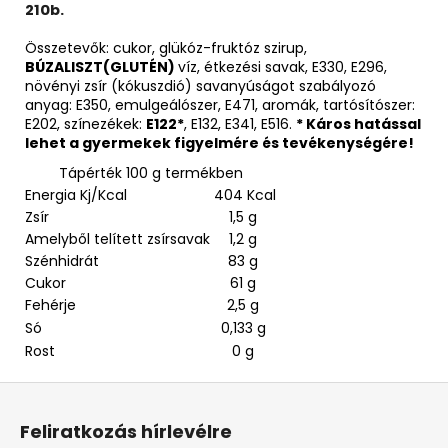
210b.
Összetevők: cukor, glükóz-fruktóz szirup,
BÚZALISZT(GLUTÉN)
víz, étkezési savak, E330, E296,
növényi zsír (kókuszdió) savanyúságot szabályozó
anyag: E350, emulgeálószer, E471, aromák, tartósítószer:
E202, színezékek:
E122­*
, E132, E341, E516.
* Káros hatással
lehet a gyermekek figyelmére és tevékenységére!
Tápérték 100 g termékben
Energia Kj/Kcal
404 Kcal
Zsír
1,5 g
Amelyből telített zsírsavak
1,2 g
Szénhidrát
83 g
Cukor
61 g
Fehérje
2,5 g
Só
0,133 g
Rost
0 g
L
á
Feliratkozás hírlevélre
b