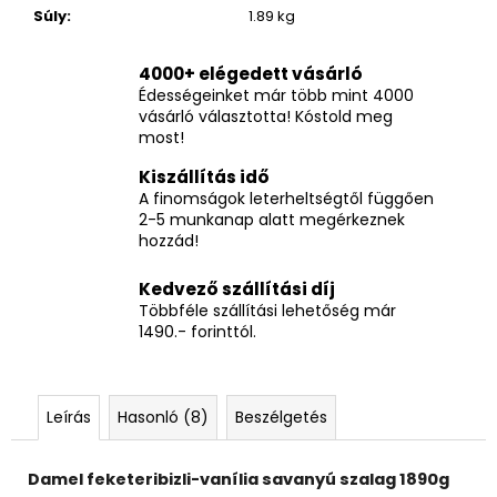
Súly
:
1.89 kg
4000+ elégedett vásárló
Édességeinket már több mint 4000
vásárló választotta! Kóstold meg
most!
Kiszállítás idő
A finomságok leterheltségtől függően
2-5 munkanap alatt megérkeznek
hozzád!
Kedvező szállítási díj
Többféle szállítási lehetőség már
1490.- forinttól.
Leírás
Hasonló (8)
Beszélgetés
Damel feketeribizli-vanília savanyú szalag 1890g