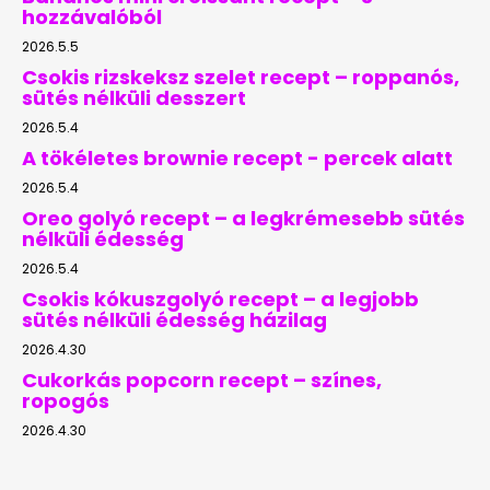
hozzávalóból
2026.5.5
Csokis rizskeksz szelet recept – roppanós,
sütés nélküli desszert
2026.5.4
A tökéletes brownie recept - percek alatt
2026.5.4
Oreo golyó recept – a legkrémesebb sütés
nélküli édesség
2026.5.4
Csokis kókuszgolyó recept – a legjobb
sütés nélküli édesség házilag
2026.4.30
Cukorkás popcorn recept – színes,
ropogós
2026.4.30