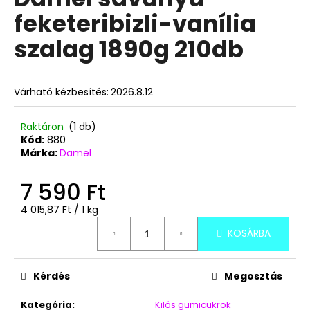
értékelése
feketeribizli-vanília
5-
ből
A
szalag 1890g 210db
5,0
j
csillag.
á
n
Várható kézbesítés:
2026.8.12
l
j
Raktáron
(1 db)
u
Kód:
880
k
Márka:
Damel
7 590 Ft
DAMEL
MINI
Egységár:
4 015,87 Ft / 1 kg
DINNYÉS
KÁBEL
KOSÁRBA
GUMICUKOR
1000G
3
Kérdés
Megosztás
790
Ft
Kategória
:
Kilós gumicukrok