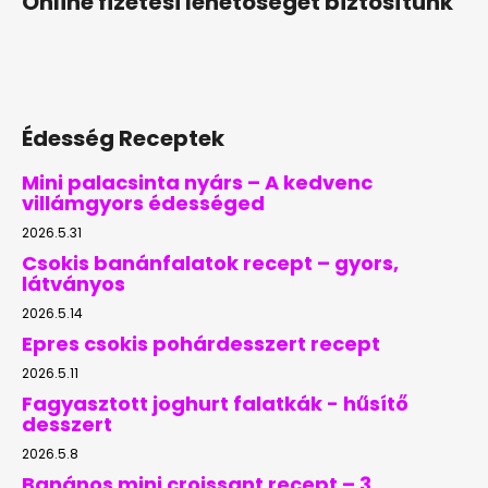
Online fizetési lehetőséget biztosítunk
Édesség Receptek
Mini palacsinta nyárs – A kedvenc
villámgyors édességed
2026.5.31
Csokis banánfalatok recept – gyors,
látványos
2026.5.14
Epres csokis pohárdesszert recept
2026.5.11
Fagyasztott joghurt falatkák - hűsítő
desszert
2026.5.8
Banános mini croissant recept – 3