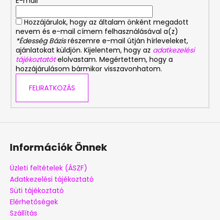
E-mail
c
Hozzájárulok, hogy az általam önként megadott
nevem és e-mail címem felhasználásával a(z)
*Édesség Bázis
részemre e-mail útján hírleveleket,
ajánlatokat küldjön. Kijelentem, hogy az
adatkezelési
tájékoztatót
elolvastam. Megértettem, hogy a
hozzájárulásom bármikor visszavonhatom.
FELIRATKOZÁS
Információk Önnek
Üzleti feltételek (ÁSZF)
Adatkezelési tájékoztató
Süti tájékoztató
Elérhetőségek
Szállítás