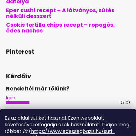
datolya
Eper sushi recept – A látványos, sütés
nélküli desszert
Csokis tortilla chips recept – ropogós,
édes nachos
Pinterest
Kérdőív
Rendeltél már tőlünk?
Igen
(21%)
Nem
(46%)
Ez az oldal sütiket használ. Ezen weboldalt
Nem, de tervezem
követésével elfogadja azok használatát. Tudjon meg
(29%)
többet
itt
(
https://www.edessegbazis.hu/suti-