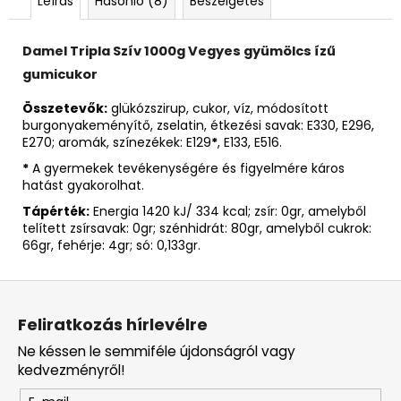
Leírás
Hasonló (8)
Beszélgetés
Damel Tripla Szív 1000g Vegyes gyümölcs ízű
gumicukor
Összetevők:
glükózszirup, cukor, víz, módosított
burgonyakeményítő, zselatin, étkezési savak: E330, E296,
E270; aromák, színezékek: E129
*
, E133, E516.
*
A gyermekek tevékenységére és figyelmére káros
hatást gyakorolhat.
Tápérték:
Energia 1420 kJ/ 334 kcal; zsír: 0gr, amelyből
telített zsírsavak: 0gr; szénhidrát: 80gr, amelyből cukrok:
66gr, fehérje: 4gr; só: 0,133gr.
L
á
Feliratkozás hírlevélre
b
Ne késsen le semmiféle újdonságról vagy
l
kedvezményről!
é