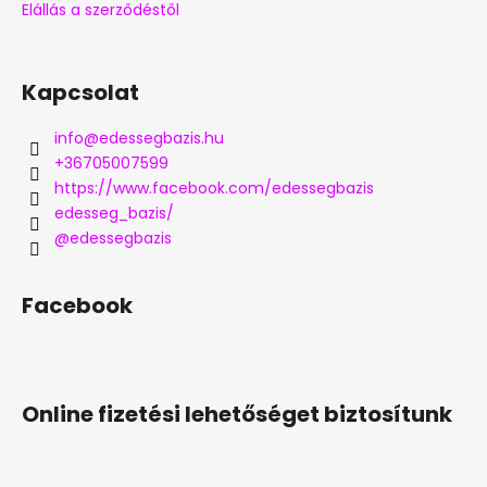
Elállás a szerződéstől
Kapcsolat
info
@
edessegbazis.hu
+36705007599
https://www.facebook.com/edessegbazis
edesseg_bazis/
@edessegbazis
Facebook
Online fizetési lehetőséget biztosítunk