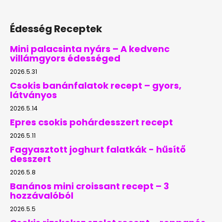
Édesség Receptek
Mini palacsinta nyárs – A kedvenc
villámgyors édességed
2026.5.31
Csokis banánfalatok recept – gyors,
látványos
2026.5.14
Epres csokis pohárdesszert recept
2026.5.11
Fagyasztott joghurt falatkák - hűsítő
desszert
2026.5.8
Banános mini croissant recept – 3
hozzávalóból
2026.5.5