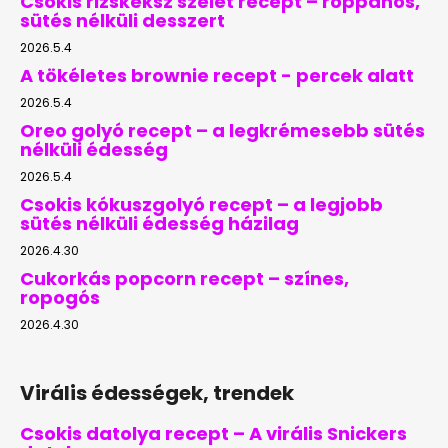
Csokis rizskeksz szelet recept – roppanós,
sütés nélküli desszert
2026.5.4
A tökéletes brownie recept - percek alatt
2026.5.4
Oreo golyó recept – a legkrémesebb sütés
nélküli édesség
2026.5.4
Csokis kókuszgolyó recept – a legjobb
sütés nélküli édesség házilag
2026.4.30
Cukorkás popcorn recept – színes,
ropogós
2026.4.30
Virális édességek, trendek
Csokis datolya recept – A virális Snickers