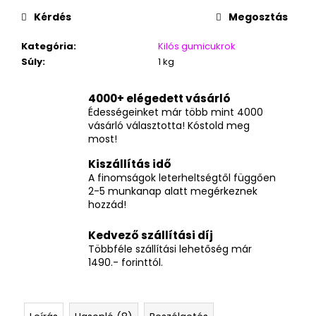
Kérdés
Megosztás
Kategória
:
Kilós gumicukrok
Súly
:
1 kg
4000+ elégedett vásárló
Édességeinket már több mint 4000
vásárló választotta! Kóstold meg
most!
Kiszállítás idő
A finomságok leterheltségtől függően
2-5 munkanap alatt megérkeznek
hozzád!
Kedvező szállítási díj
Többféle szállítási lehetőség már
1490.- forinttól.