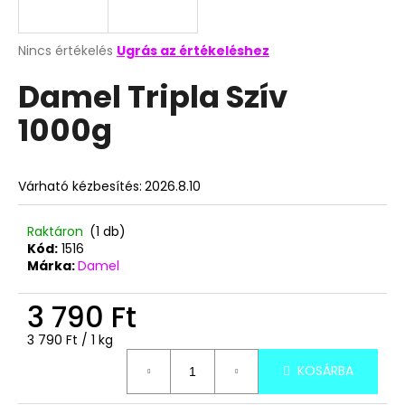
A
A
Nincs értékelés
Ugrás az értékeléshez
termék
j
Damel Tripla Szív
átlagos
á
értékelése
n
1000g
5-
l
ből
j
0,0
u
csillag.
Várható kézbesítés:
2026.8.10
k
Raktáron
(1 db)
UNICORN
Kód:
1516
NEON
Márka:
Damel
POP
10G
3 790 Ft
199
Ft
Egységár:
3 790 Ft / 1 kg
KOSÁRBA