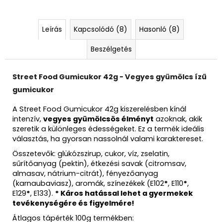
Leírás
Kapcsolódó (8)
Hasonló (8)
Beszélgetés
Street Food Gumicukor 42g - Vegyes gyümölcs ízű
gumicukor
A Street Food Gumicukor 42g kiszerelésben kínál
intenzív,
vegyes gyümölcsös élményt
azoknak, akik
szeretik a különleges édességeket. Ez a termék ideális
választás, ha gyorsan nassolnál valami karaktereset.
Összetevők: glükózszirup, cukor, víz, zselatin,
sűrítőanyag (pektin), étkezési savak (citromsav,
almasav, nátrium-citrát), fényezőanyag
(karnaubaviasz), aromák, színezékek (E102
*
, E110
*
,
E129
*
, E133).
* Káros hatással lehet a gyermekek
tevékenységére és figyelmére!
Átlagos tápérték 100g termékben: