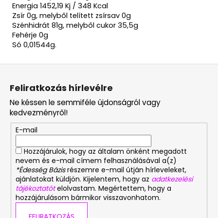
Energia 1452,19 Kj / 348 Kcal
Zsír 0g, melyből telített zsírsav 0g
Szénhidrát 81g, melyből cukor 35,5g
Fehérje 0g
Só 0,01544g.
L
á
Feliratkozás hírlevélre
b
Ne késsen le semmiféle újdonságról vagy
l
kedvezményről!
é
E-mail
c
Hozzájárulok, hogy az általam önként megadott
nevem és e-mail címem felhasználásával a(z)
*Édesség Bázis
részemre e-mail útján hírleveleket,
ajánlatokat küldjön. Kijelentem, hogy az
adatkezelési
tájékoztatót
elolvastam. Megértettem, hogy a
hozzájárulásom bármikor visszavonhatom.
FELIRATKOZÁS