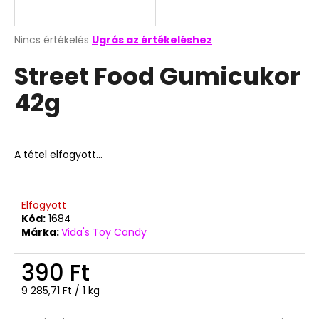
A
A
Nincs értékelés
Ugrás az értékeléshez
termék
j
Street Food Gumicukor
átlagos
á
értékelése
n
42g
5-
l
ből
j
0,0
u
csillag.
k
A tétel elfogyott…
TOP
WAFERS
Elfogyott
KAKAÓ-
Kód:
1684
CSOKI
Márka:
Vida's Toy Candy
ÍZŰ
NÁPOLYI
390 Ft
900G
3
Egységár:
9 285,71 Ft / 1 kg
490
Ft