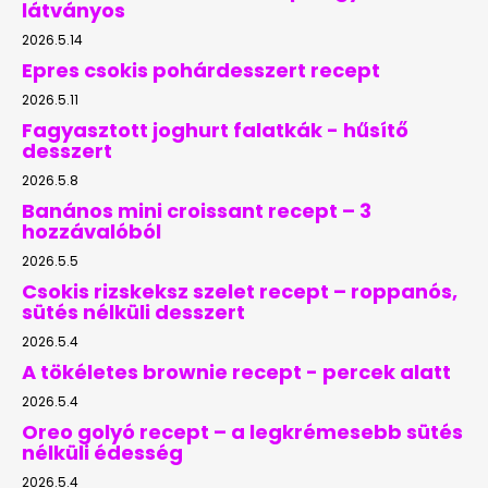
látványos
2026.5.14
Epres csokis pohárdesszert recept
2026.5.11
Fagyasztott joghurt falatkák - hűsítő
desszert
2026.5.8
Banános mini croissant recept – 3
hozzávalóból
2026.5.5
Csokis rizskeksz szelet recept – roppanós,
sütés nélküli desszert
2026.5.4
A tökéletes brownie recept - percek alatt
2026.5.4
Oreo golyó recept – a legkrémesebb sütés
nélküli édesség
2026.5.4