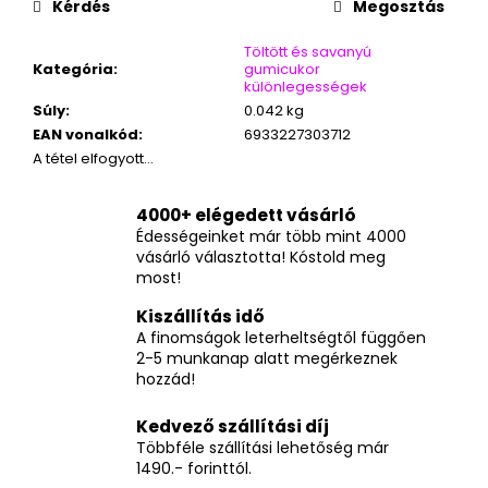
Kérdés
Megosztás
Töltött és savanyú
Kategória
:
gumicukor
különlegességek
Súly
:
0.042 kg
EAN vonalkód
:
6933227303712
A tétel elfogyott…
4000+ elégedett vásárló
Édességeinket már több mint 4000
vásárló választotta! Kóstold meg
most!
Kiszállítás idő
A finomságok leterheltségtől függően
2-5 munkanap alatt megérkeznek
hozzád!
Kedvező szállítási díj
Többféle szállítási lehetőség már
1490.- forinttól.