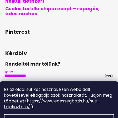
nélküli desszert
Csokis tortilla chips recept – ropogós,
édes nachos
Pinterest
Kérdőív
Rendeltél már tőlünk?
Igen
(21%)
Nem
(46%)
Ez az oldal sütiket használ. Ezen weboldalt
Nem, de tervezem
követésével elfogadja azok használatát. Tudjon meg
(29%)
többet
itt
(
https://www.edessegbazis.hu/suti-
Igen, többször is
tajekoztato/
).
(4%)
Szavazatok száma:
28