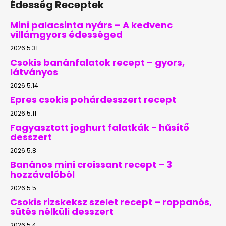
Édesség Receptek
Mini palacsinta nyárs – A kedvenc
villámgyors édességed
2026.5.31
Csokis banánfalatok recept – gyors,
látványos
2026.5.14
Epres csokis pohárdesszert recept
2026.5.11
Fagyasztott joghurt falatkák - hűsítő
desszert
2026.5.8
Banános mini croissant recept – 3
hozzávalóból
2026.5.5
Csokis rizskeksz szelet recept – roppanós,
sütés nélküli desszert
2026.5.4