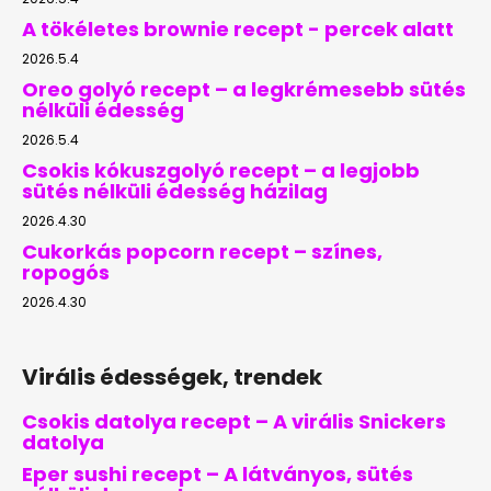
A tökéletes brownie recept - percek alatt
2026.5.4
Oreo golyó recept – a legkrémesebb sütés
nélküli édesség
2026.5.4
Csokis kókuszgolyó recept – a legjobb
sütés nélküli édesség házilag
2026.4.30
Cukorkás popcorn recept – színes,
ropogós
2026.4.30
Virális édességek, trendek
Csokis datolya recept – A virális Snickers
datolya
Eper sushi recept – A látványos, sütés