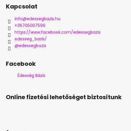
Kapcsolat
info
@
edessegbazis.hu
+36705007599
https://www.facebook.com/edessegbazis
edesseg_bazis/
@edessegbazis
Facebook
Édesség Bázis
Online fizetési lehetőséget biztosítunk