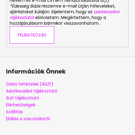
nevem és e-mail címem felhasználásával a(z)
*Édesség Bázis
részemre e-mail útján hírleveleket,
ajánlatokat küldjön. Kijelentem, hogy az
adatkezelési
tájékoztatót
elolvastam. Megértettem, hogy a
hozzájárulásom bármikor visszavonhatom.
FELIRATKOZÁS
Információk Önnek
Üzleti feltételek (ÁSZF)
Adatkezelési tájékoztató
Süti tájékoztató
Elérhetőségek
Szállítás
Elállás a szerződéstől