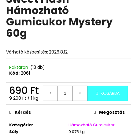
értékelése
Hámozható
5-
ből
A
Gumicukor Mystery
5,0
j
csillag.
60g
á
n
l
j
Várható kézbesítés:
2026.8.12
u
k
Raktáron
(13 db)
Kód:
2061
SMOKY
690 Ft
GUM
CIGIRÁGÓ
KOSÁRBA
Egységár:
9 200 Ft / 1 kg
35G
390
Ft
Kérdés
Megosztás
Kategória
:
Hámozható Gumicukor
Súly
:
0.075 kg