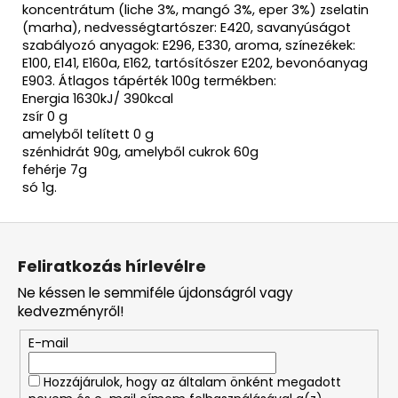
koncentrátum (liche 3%, mangó 3%, eper 3%) zselatin
(marha), nedvességtartószer: E420, savanyúságot
szabályozó anyagok: E296, E330, aroma, színezékek:
E100, E141, E160a, E162, tartósítószer E202, bevonóanyag
E903. Átlagos tápérték 100g termékben:
Energia 1630kJ/ 390kcal
zsír 0 g
amelyből telített 0 g
szénhidrát 90g, amelyből cukrok 60g
fehérje 7g
só 1g.
L
á
Feliratkozás hírlevélre
b
Ne késsen le semmiféle újdonságról vagy
l
kedvezményről!
é
E-mail
c
Hozzájárulok, hogy az általam önként megadott