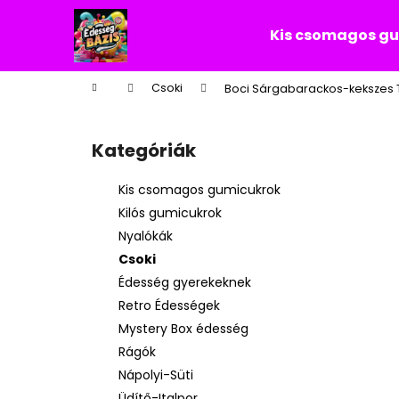
K
Ugrás
a
o
Kis csomagos g
fő
Vissza
Vissza
s
tartalomhoz
a boltba
a boltba
á
Kezdőlap
Csoki
Boci Sárgabarackos-kekszes 
r
O
l
Kategóriák
Kategóriák
d
átugrása
a
Kis csomagos gumicukrok
l
Kilós gumicukrok
s
Nyalókák
ó
Csoki
p
Édesség gyerekeknek
a
Retro Édességek
n
Mystery Box édesség
e
Rágók
l
Nápolyi-Süti
Üdítő-Italpor