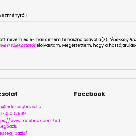
vezményről!
dott nevem és e-mail címem felhasználásával a(z)
*Édesség Báz
elési tájékoztatót
elolvastam. Megértettem, hogy a hozzájárulá
solat
Facebook
o
@
edessegbazis.hu
6705007599
tps://www.facebook.com/ed
segbazis
esseg_bazis/