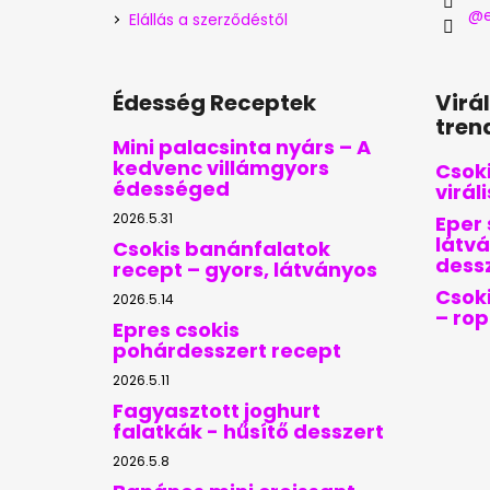
@e
Elállás a szerződéstől
Édesség Receptek
Virá
tren
Mini palacsinta nyárs – A
kedvenc villámgyors
Csoki
édességed
virál
2026.5.31
Eper 
látvá
Csokis banánfalatok
dess
recept – gyors, látványos
Csoki
2026.5.14
– ro
Epres csokis
pohárdesszert recept
2026.5.11
Fagyasztott joghurt
falatkák - hűsítő desszert
2026.5.8