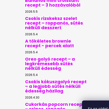
Banános mini croissant
recept – 3 hozzávalóból
2026.5.5
Csokis rizskeksz szelet
recept – roppanós, sütés
nélküli desszert
2026.5.4
A tökéletes brownie
recept - percek alatt
2026.5.4
Oreo golyó recept – a
legkrémesebb sütés
nélküli édesség
2026.5.4
Csokis kókuszgolyó recept
– a legjobb sütés nélküli
édesség házilag
2026.4.30
Cukorkás popcorn recept
– színes, ropogós
Ez az oldal