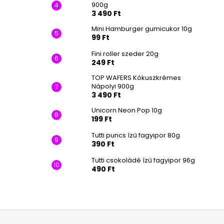
900g
3 490 Ft
Mini Hamburger gumicukor 10g
99 Ft
Fini roller szeder 20g
249 Ft
TOP WAFERS Kókuszkrémes
Nápolyi 900g
3 490 Ft
Unicorn Neon Pop 10g
199 Ft
Tutti puncs ízű fagyipor 80g
390 Ft
Tutti csokoládé ízű fagyipor 96g
490 Ft
L