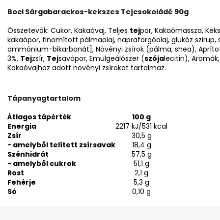
Boci Sárgabarackos-kekszes Tejcsokoládé 90g
Összetevők: Cukor, Kakaóvaj, Teljes
tej
por, Kakaómassza, Keks
kakaópor, finomított pálmaolaj, napraforgóolaj, glükóz szirup, s
ammónium-bikarbonát], Növényi zsírok (pálma, shea), Apríto
3%,
Tej
zsír,
Tej
savópor, Emulgeálószer (
szója
lecitin), Aromák
Kakaóvajhoz adott növényi zsírokat tartalmaz.
Tápanyagtartalom
Átlagos tápérték
100 g
Energia
2217 kJ/531 kcal
Zsír
30,5 g
- amelyből telített zsírsavak
18,4 g
Szénhidrát
57,5 g
- amelyből cukrok
51,1 g
Rost
2,1 g
Fehérje
5,3 g
Só
0,10 g