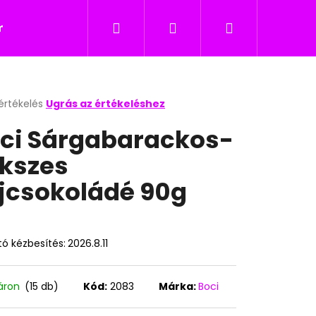
Keresés
Bejelentkezés
Kosár
icukor
Nyalókák
Édesség gyerekeknek
értékelés
Ugrás az értékeléshez
k
ci Sárgabarackos-
s
lése
kszes
jcsokoládé 90g
.
ó kézbesítés:
2026.8.11
Következő
áron
(15 db)
Kód:
2083
Márka:
Boci