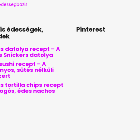
dessegbazis
lis édességek,
Pinterest
dek
s datolya recept – A
is Snickers datolya
sushi recept – A
nyos, sütés nélküli
zert
s tortilla chips recept
pogós, édes nachos