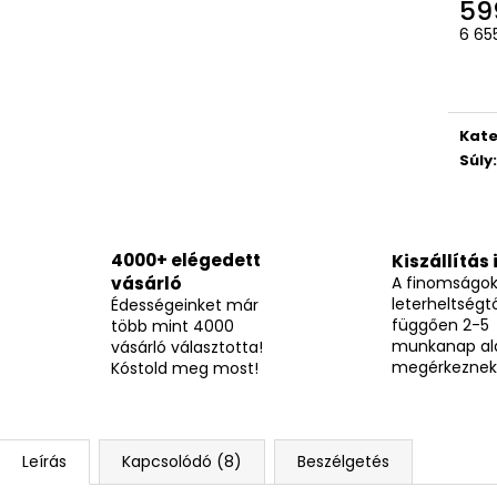
BOCI MELBA KOCKA 12,7G
TOP WAFERS ME
59
Egys
205 Ft
3 490 Ft
6 655
Kate
Súly
:
4000+ elégedett
Kiszállítás 
vásárló
A finomságo
leterheltségtő
Édességeinket már
függően 2-5
több mint 4000
munkanap al
vásárló választotta!
megérkeznek
Kóstold meg most!
Leírás
Kapcsolódó (8)
Beszélgetés