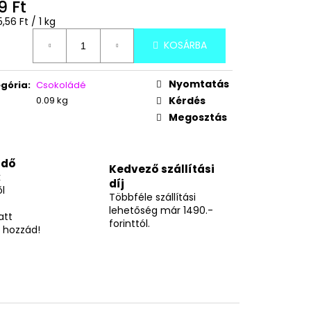
GGYES NÁPOLYI 900G
9 Ft
égár:
,56 Ft / 1 kg
KOSÁRBA
Nyomtatás
gória
:
Csokoládé
0.09 kg
Kérdés
Megosztás
idő
Kedvező szállítási
k
díj
l
Többféle szállítási
lehetőség már 1490.-
att
forinttól.
 hozzád!