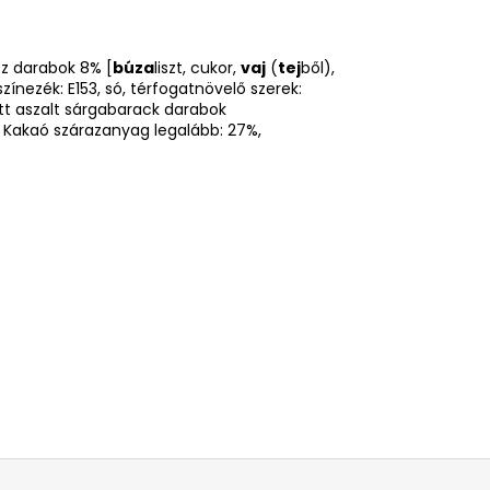
z darabok 8% [
búza
liszt, cukor,
vaj
(
tej
ből),
zínezék: E153, só, térfogatnövelő szerek:
tt aszalt sárgabarack darabok
, Kakaó szárazanyag legalább: 27%,