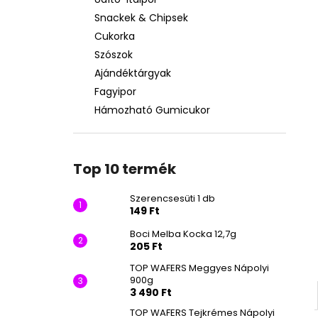
SZERENCSESÜTI 1 DB
Snackek & Chipsek
149 Ft
Cukorka
Szószok
Ajándéktárgyak
Fagyipor
Hámozható Gumicukor
Top 10 termék
Szerencsesüti 1 db
149 Ft
Boci Melba Kocka 12,7g
205 Ft
TOP WAFERS Meggyes Nápolyi
900g
3 490 Ft
TOP WAFERS Tejkrémes Nápolyi