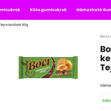
umicukrok
Kilós gumicukrok
Hámozható Gum
Tejcsokoládé 90g
Mit keres?
A
Nincs 
termé
Bo
átlago
KERESÉS
értéke
ke
5-
ből
Te
0,0
Ajánljuk
csillag
Várhat
Rakt