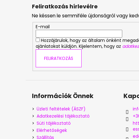
á
Feliratkozás hírlevélre
b
Ne késsen le semmiféle újdonságról vagy ked
l
é
E-mail
c
Hozzájárulok, hogy az általam önként mega
ajánlatokat küldjön. Kijelentem, hogy az
adatkez
FELIRATKOZÁS
Információk Önnek
Kapc
Üzleti feltételek (ÁSZF)
inf
Adatkezelési tájékoztató
+3
Süti tájékoztató
ht
es
Elérhetőségek
ed
Szállítás