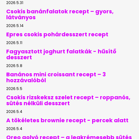
2026.5.31
Csokis banánfalatok recept – gyors,
látványos
2026.5.14
Epres csokis pohárdesszert recept
2026.5.11
Fagyasztott joghurt falatkák - hűsítő
desszert
2026.5.8
Banános mini croissant recept – 3
hozzávalóból
2026.5.5
Csokis rizskeksz szelet recept – roppanós,
sütés nélküli desszert
2026.5.4
A tökéletes brownie recept - percek alatt
2026.5.4
Oreo golyó recept – a legkrémesebb sütés