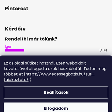
Pinterest
Kérdőív
Rendeltél már tőlünk?
Igen
(21%)
Nem
(46%)
Ez az oldal sütiket használ. Ezen weboldalt
Nem, de tervezem
követésével elfogadja azok használatát. Tudjon meg
(29%)
többet
itt
(
https://www.edessegbazis.hu/suti-
Igen, többször is
tajekoztato/
).
(4%)
Szavazatok száma:
28
Beállítások
Shoptet készítette
Elfogadom
Copyright 2026
Édesség Bázis
. Minden jog fenntartva.