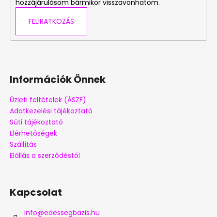
hozzájárulásom bármikor visszavonhatom.
FELIRATKOZÁS
A
j
á
n
l
Információk Önnek
j
u
Üzleti feltételek (ÁSZF)
k
Adatkezelési tájékoztató
Süti tájékoztató
SZERENCSESÜTI
Elérhetőségek
1
Szállítás
DB
Elállás a szerződéstől
149
Ft
Kapcsolat
info
@
edessegbazis.hu