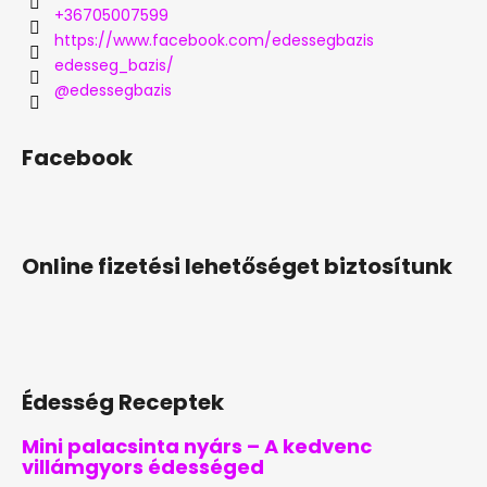
+36705007599
https://www.facebook.com/edessegbazis
edesseg_bazis/
@edessegbazis
Facebook
Online fizetési lehetőséget biztosítunk
Édesség Receptek
Mini palacsinta nyárs – A kedvenc
villámgyors édességed