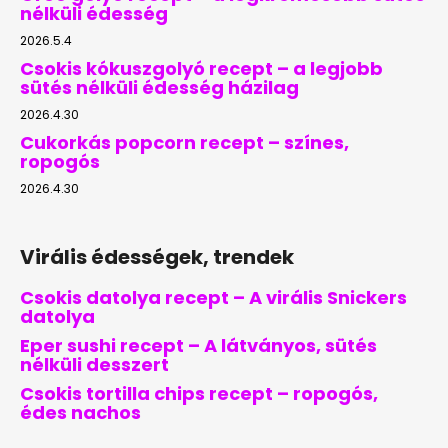
nélküli édesség
2026.5.4
Csokis kókuszgolyó recept – a legjobb
sütés nélküli édesség házilag
2026.4.30
Cukorkás popcorn recept – színes,
ropogós
2026.4.30
Virális édességek, trendek
Csokis datolya recept – A virális Snickers
datolya
Eper sushi recept – A látványos, sütés
nélküli desszert
Csokis tortilla chips recept – ropogós,
édes nachos