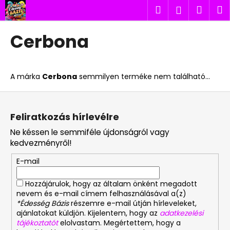
K
Ugrás
Keresés
Kosá
M
Bejelent
a
o
fő
Vissza
Vissza
s
tartalomhoz
Cerbona
á
M
r
i
A márka
Cerbona
semmilyen terméke nem található...
t
k
L
e
á
Feliratkozás hírlevélre
r
b
Ne késsen le semmiféle újdonságról vagy
e
l
kedvezményről!
s
é
?
E-mail
c
Hozzájárulok, hogy az általam önként megadott
nevem és e-mail címem felhasználásával a(z)
*Édesség Bázis
részemre e-mail útján hírleveleket,
ajánlatokat küldjön. Kijelentem, hogy az
adatkezelési
KERESÉS
tájékoztatót
elolvastam. Megértettem, hogy a