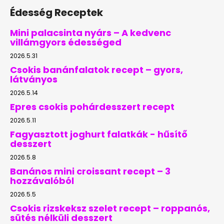
Édesség Receptek
Mini palacsinta nyárs – A kedvenc
villámgyors édességed
2026.5.31
Csokis banánfalatok recept – gyors,
látványos
2026.5.14
Epres csokis pohárdesszert recept
2026.5.11
Fagyasztott joghurt falatkák - hűsítő
desszert
2026.5.8
Banános mini croissant recept – 3
hozzávalóból
2026.5.5
Csokis rizskeksz szelet recept – roppanós,
sütés nélküli desszert