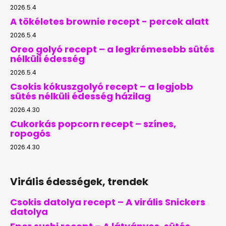
2026.5.4
A tökéletes brownie recept - percek alatt
2026.5.4
Oreo golyó recept – a legkrémesebb sütés
nélküli édesség
2026.5.4
Csokis kókuszgolyó recept – a legjobb
sütés nélküli édesség házilag
2026.4.30
Cukorkás popcorn recept – színes,
ropogós
2026.4.30
Virális édességek, trendek
Csokis datolya recept – A virális Snickers
datolya