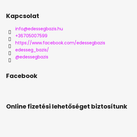
Kapcsolat
info
@
edessegbazis.hu
+36705007599
https://www.facebook.com/edessegbazis
edesseg_bazis/
@edessegbazis
Facebook
Online fizetési lehetőséget biztosítunk