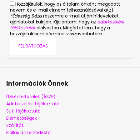
y
Hozzájárulok, hogy az általam önként megadott
í
nevem és e-mail címem felhasználásával a(z)
t
*Édesség Bázis
részemre e-mail útján hírleveleket,
á
ajánlatokat küldjön. Kijelentem, hogy az
adatkezelési
s
tájékoztatót
elolvastam. Megértettem, hogy a
hozzájárulásom bármikor visszavonhatom.
e
l
FELIRATKOZÁS
e
m
e
i
Információk Önnek
Üzleti feltételek (ÁSZF)
Adatkezelési tájékoztató
Süti tájékoztató
Elérhetőségek
Szállítás
Elállás a szerződéstől