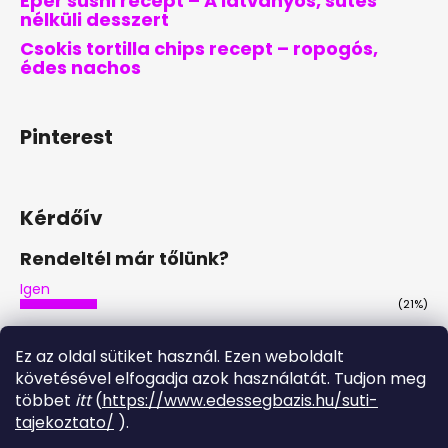
Eper sushi recept – A látványos, sütés
nélküli desszert
Csokis tortilla chips recept – ropogós,
édes nachos
Pinterest
Kérdőív
Rendeltél már tőlünk?
Igen
(21%)
Nem
(46%)
Ez az oldal sütiket használ. Ezen weboldalt
Nem, de tervezem
követésével elfogadja azok használatát. Tudjon meg
(29%)
többet
itt
(
https://www.edessegbazis.hu/suti-
Igen, többször is
tajekoztato/
).
(4%)