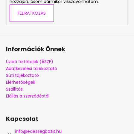
hozzájárulásom bármikor visszavonhatom.
FELIRATKOZÁS
A
j
á
n
l
Információk Önnek
j
u
Üzleti feltételek (ÁSZF)
k
Adatkezelési tájékoztató
Süti tájékoztató
MINI
Elérhetőségek
HAMBURGER
Szállítás
GUMICUKOR
Elállás a szerződéstől
10G
99
Ft
Kapcsolat
info
@
edessegbazis.hu