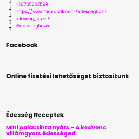
+36705007599
https://www.facebook.com/edessegbazis
edesseg_bazis/
@edessegbazis
Facebook
Online fizetési lehetőséget biztosítunk
Édesség Receptek
Mini palacsinta nyárs – A kedvenc
villámgyors édességed