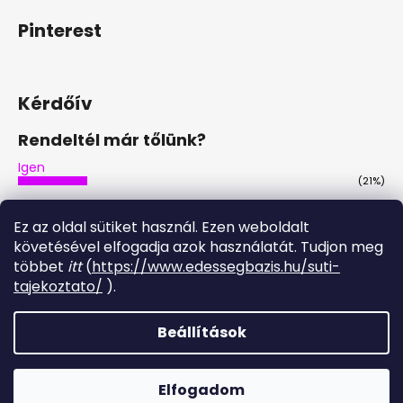
Pinterest
Kérdőív
Rendeltél már tőlünk?
Igen
(21%)
Nem
(46%)
Ez az oldal sütiket használ. Ezen weboldalt
Nem, de tervezem
követésével elfogadja azok használatát. Tudjon meg
(29%)
többet
itt
(
https://www.edessegbazis.hu/suti-
Igen, többször is
tajekoztato/
).
(4%)
Szavazatok száma:
28
Beállítások
Shoptet készítette
Elfogadom
Copyright 2026
Édesség Bázis
. Minden jog fenntartva.