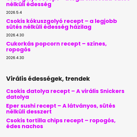
nélküli édesség
2026.5.4
Csokis kókuszgolyó recept – a legjobb
sütés nélküli édesség házilag
2026.4.30
Cukorkás popcorn recept – színes,
ropogós
2026.4.30
Virális édességek, trendek
Csokis datolya recept – A virális Snickers
datolya
Eper sushi recept – A látványos, sütés
nélküli desszert
Csokis tortilla chips recept – ropogós,
édes nachos