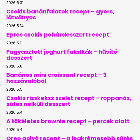
2026.5.31
Csokis banánfalatok recept – gyors,
látványos
2026.5.14
Epres csokis pohárdesszert recept
2026.5.11
Fagyasztott joghurt falatkák - hűsítő
desszert
2026.5.8
Banános mini croissant recept – 3
hozzávalóból
2026.5.5
Csokis rizskeksz szelet recept – roppanós,
sütés nélküli desszert
2026.5.4
A tökéletes brownie recept - percek alatt
2026.5.4
Oreo golyó recept – a legkrémesebb sütés