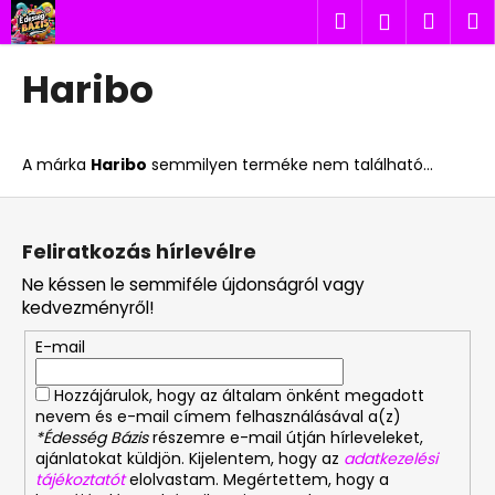
K
Ugrás
Keresés
Kosá
M
Bejelent
a
o
fő
Vissza
Vissza
s
tartalomhoz
Haribo
á
M
r
i
A márka
Haribo
semmilyen terméke nem található...
t
k
L
e
á
Feliratkozás hírlevélre
r
b
Ne késsen le semmiféle újdonságról vagy
e
l
kedvezményről!
s
é
?
E-mail
c
Hozzájárulok, hogy az általam önként megadott
nevem és e-mail címem felhasználásával a(z)
*Édesség Bázis
részemre e-mail útján hírleveleket,
ajánlatokat küldjön. Kijelentem, hogy az
adatkezelési
KERESÉS
tájékoztatót
elolvastam. Megértettem, hogy a