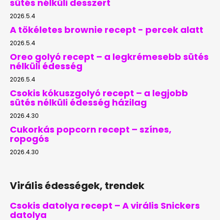
sütés nélküli desszert
2026.5.4
A tökéletes brownie recept - percek alatt
2026.5.4
Oreo golyó recept – a legkrémesebb sütés
nélküli édesség
2026.5.4
Csokis kókuszgolyó recept – a legjobb
sütés nélküli édesség házilag
2026.4.30
Cukorkás popcorn recept – színes,
ropogós
2026.4.30
Virális édességek, trendek
Csokis datolya recept – A virális Snickers
datolya