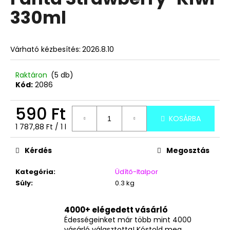
értékelése
330ml
5-
ből
A
0,0
j
csillag.
Várható kézbesítés:
2026.8.10
á
n
l
Raktáron
(5 db)
Kód:
2086
j
u
590 Ft
k
KOSÁRBA
Egységár:
1 787,88 Ft / 1 l
MINI
HAMBURGER
Kérdés
Megosztás
GUMICUKOR
10G
Kategória
:
Üdítő-Italpor
99
Súly
:
0.3 kg
Ft
4000+ elégedett vásárló
Édességeinket már több mint 4000
vásárló választotta! Kóstold meg