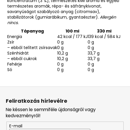
koncentrátum (3 %), természetes kiwi aroma és egyéb
természetes aromák, répa- és sáfránykivonat,
savanyúságot szabályozó anyag (citromsav),
stabilizátorok (gumiarábikum, gyantaészter).
Allergén
nincs.
Tápanyag
100 ml
330 ml
Energia
42 kcal / 177 kJ
139 kcal / 584 kJ
Zsír
0 g
0 g
– ebből telített zsírsavak
0 g
0 g
Szénhidrát
10,2 g
33,7 g
– ebből cukrok
10,2 g
33,7 g
Fehérje
0 g
0 g
Só
0 g
0 g
L
á
Feliratkozás hírlevélre
b
Ne késsen le semmiféle újdonságról vagy
l
kedvezményről!
é
E-mail
c