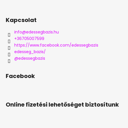
Kapcsolat
info
@
edessegbazis.hu
+36705007599
https://www.facebook.com/edessegbazis
edesseg_bazis/
@edessegbazis
Facebook
Online fizetési lehetőséget biztosítunk