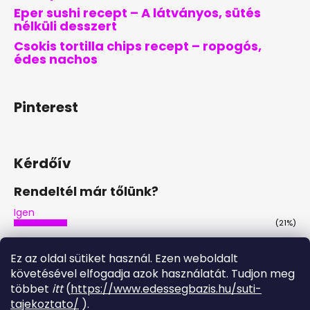
Eper sushi recept – A látványos, sütés
nélküli desszert
Csokis tortilla chips recept – ropogós,
édes nachos
Pinterest
Kérdőív
Rendeltél már tőlünk?
Igen
(21%)
Nem
(46%)
Ez az oldal sütiket használ. Ezen weboldalt
Nem, de tervezem
követésével elfogadja azok használatát. Tudjon meg
(29%)
többet
itt
(
https://www.edessegbazis.hu/suti-
Igen, többször is
tajekoztato/
).