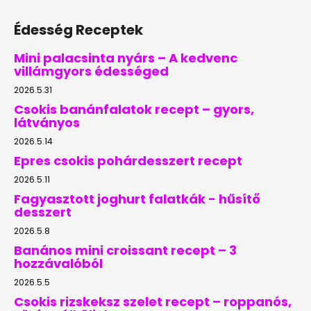
Édesség Receptek
Mini palacsinta nyárs – A kedvenc
villámgyors édességed
2026.5.31
Csokis banánfalatok recept – gyors,
látványos
2026.5.14
Epres csokis pohárdesszert recept
2026.5.11
Fagyasztott joghurt falatkák - hűsítő
desszert
2026.5.8
Banános mini croissant recept – 3
hozzávalóból
2026.5.5
Csokis rizskeksz szelet recept – roppanós,