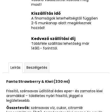
most!
Kiszállítás idő
A finomságok leterheltségtől függően
2-5 munkanap alatt megérkeznek
hozzád!
Kedvező szállítási díj
Többféle szállítási lehetőség már
1490.- forinttól.
Leírás
Beszélgetés
Fanta Strawberry & Kiwi (330 ml)
Frissítő, szénsavas üdítőital édes eper- és zamatos kiwi
aromákkal – tökéletes nyári frissítő, jéggel a
legízletesebb.
Összetevők:
szénsavas víz, cukor, citromlé