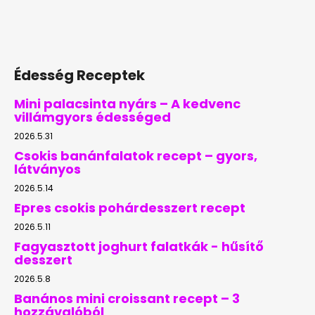
Édesség Receptek
Mini palacsinta nyárs – A kedvenc
villámgyors édességed
2026.5.31
Csokis banánfalatok recept – gyors,
látványos
2026.5.14
Epres csokis pohárdesszert recept
2026.5.11
Fagyasztott joghurt falatkák - hűsítő
desszert
2026.5.8
Banános mini croissant recept – 3
hozzávalóból