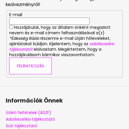
l
kedvezményről!
é
E-mail
c
Hozzájárulok, hogy az általam önként megadott
nevem és e-mail címem felhasználásával a(z)
*Édesség Bázis
részemre e-mail útján hírleveleket,
ajánlatokat küldjön. Kijelentem, hogy az
adatkezelési
tájékoztatót
elolvastam. Megértettem, hogy a
hozzájárulásom bármikor visszavonhatom.
FELIRATKOZÁS
Információk Önnek
Üzleti feltételek (ÁSZF)
Adatkezelési tájékoztató
Süti tájékoztató