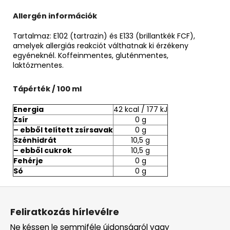
Allergén információk
Tartalmaz: E102 (tartrazin) és E133 (brillantkék FCF),
amelyek allergiás reakciót válthatnak ki érzékeny
egyéneknél. Koffeinmentes, gluténmentes,
laktózmentes.
Tápérték / 100 ml
Energia
42 kcal / 177 kJ
Zsír
0 g
– ebből telített zsírsavak
0 g
Szénhidrát
10,5 g
– ebből cukrok
10,5 g
Fehérje
0 g
Só
0 g
L
á
Feliratkozás hírlevélre
b
Ne késsen le semmiféle újdonságról vagy