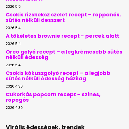
2026.5.5
Csokis rizskeksz szelet recept – roppanós,
sütés nélküli desszert
2026.5.4
A tökéletes brownie recept - percek alatt
2026.5.4
Oreo golyó recept – a legkrémesebb sütés
nélküli édesség
2026.5.4
Csokis kókuszgolyó recept – a legjobb
sütés nélküli édesség házilag
2026.4.30
Cukorkás popcorn recept – színes,
ropogós
2026.4.30
Virális édességek, trendek