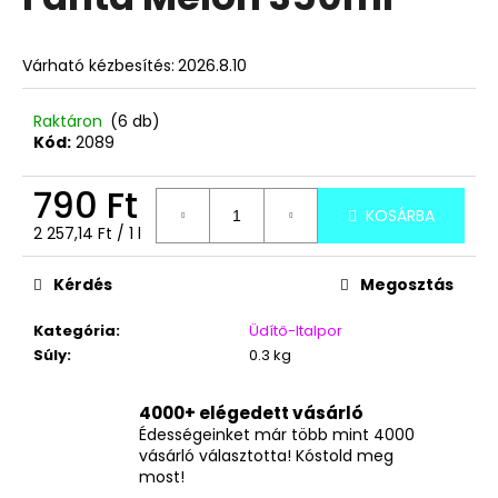
értékelése
5-
ből
A
Várható kézbesítés:
2026.8.10
0,0
j
csillag.
á
Raktáron
(6 db)
n
Kód:
2089
l
j
790 Ft
u
KOSÁRBA
Egységár:
k
2 257,14 Ft / 1 l
Kérdés
Megosztás
TOP
WAFERS
Kategória
:
Üdítő-Italpor
KÓKUSZKRÉMES
Súly
:
0.3 kg
NÁPOLYI
900G
3
4000+ elégedett vásárló
490
Édességeinket már több mint 4000
Ft
vásárló választotta! Kóstold meg
most!