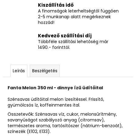
Kiszállítás idő
A finomságok leterheltségtől függően
2-5 munkanap alatt megérkeznek
hozzád!
Kedvező szállítási díj
Többféle szállítási lehetőség már
1490.- forinttól.
Leírás
Beszélgetés
Fanta Melon 350 ml - dinnye ízű üdítőital
Szénsavas üdítőital melon ízesítéssel. Frissítő,
gyümölcsös íz, koffeinmentes ital.
Összetevők:
Szénsavas víz, cukor, melonsűrítmény,
savanyúságot szabályozó anyag (citromsav),
természetes aroma, tartósítószer (nátrium-benzoát),
színezék (E102, E133).