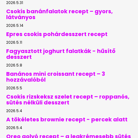
2026.5.31
Csokis banánfalatok recept – gyors,
látványos
2026.5.14
Epres csokis pohárdesszert recept
2026.5.11
Fagyasztott joghurt falatkák - hűsítő
desszert
2026.5.8
Banános mini croissant recept – 3
hozzávalóból
2026.5.5
Csokis rizskeksz szelet recept – roppanós,
sütés nélküli desszert
2026.5.4
A tökéletes brownie recept - percek alatt
2026.5.4
Oreo golyó recept – a legkrémesebb sütés