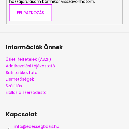
hozzájárulásom bármikor visszavonhatom.
FELIRATKOZÁS
A
j
á
n
l
Információk Önnek
j
u
Üzleti feltételek (ÁSZF)
k
Adatkezelési tájékoztató
Süti tájékoztató
MINI
Elérhetőségek
HAMBURGER
Szállítás
GUMICUKOR
Elállás a szerződéstől
10G
99
Ft
Kapcsolat
info
@
edessegbazis.hu