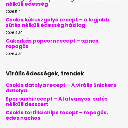
nélküli édesség
2026.5.4
Csokis kókuszgolyó recept – a legjobb
sütés nélküli édesség házilag
2026.4.30
Cukorkás popcorn recept – színes,
ropogós
2026.4.30
Virális édességek, trendek
Csokis datolya recept – A virális Snickers
datolya
Eper sushi recept – A látványos, sütés
nélküli desszert
Csokis tortilla chips recept – ropogós,
édes nachos