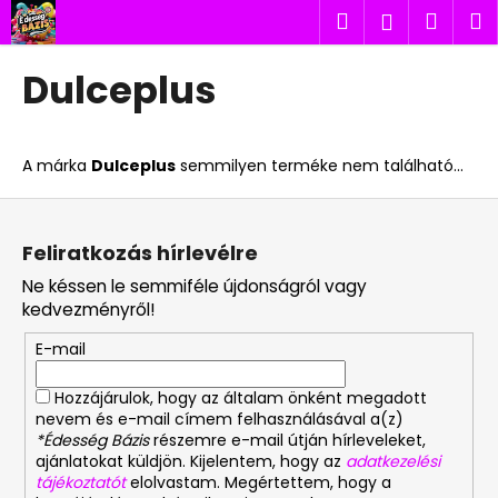
K
Ugrás
Keresés
Kosá
M
Bejelent
a
o
fő
Vissza
Vissza
s
tartalomhoz
Dulceplus
á
M
r
i
A márka
Dulceplus
semmilyen terméke nem található...
t
k
L
e
á
Feliratkozás hírlevélre
r
b
Ne késsen le semmiféle újdonságról vagy
e
l
kedvezményről!
s
é
?
E-mail
c
Hozzájárulok, hogy az általam önként megadott
nevem és e-mail címem felhasználásával a(z)
*Édesség Bázis
részemre e-mail útján hírleveleket,
ajánlatokat küldjön. Kijelentem, hogy az
adatkezelési
KERESÉS
tájékoztatót
elolvastam. Megértettem, hogy a