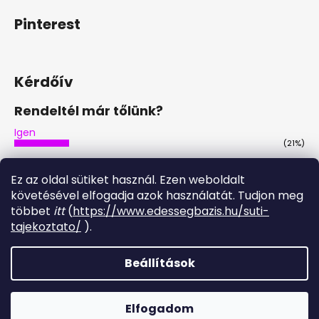
Pinterest
Kérdőív
Rendeltél már tőlünk?
Igen
(21%)
Nem
(46%)
Ez az oldal sütiket használ. Ezen weboldalt
Nem, de tervezem
követésével elfogadja azok használatát. Tudjon meg
(29%)
többet
itt
(
https://www.edessegbazis.hu/suti-
Igen, többször is
tajekoztato/
).
(4%)
Szavazatok száma:
28
Beállítások
Shoptet készítette
Elfogadom
Copyright 2026
Édesség Bázis
. Minden jog fenntartva.