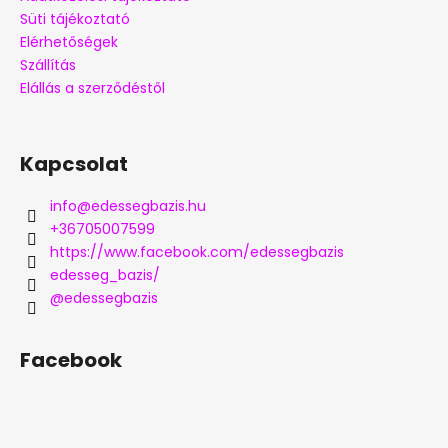
Süti tájékoztató
Elérhetőségek
Szállítás
Elállás a szerződéstől
Kapcsolat
info
@
edessegbazis.hu
+36705007599
https://www.facebook.com/edessegbazis
edesseg_bazis/
@edessegbazis
Facebook