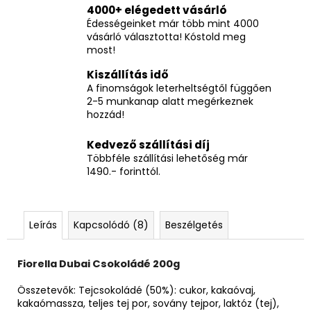
4000+ elégedett vásárló
Édességeinket már több mint 4000
vásárló választotta! Kóstold meg
most!
Kiszállítás idő
A finomságok leterheltségtől függően
2-5 munkanap alatt megérkeznek
hozzád!
Kedvező szállítási díj
Többféle szállítási lehetőség már
1490.- forinttól.
Leírás
Kapcsolódó (8)
Beszélgetés
Fiorella Dubai Csokoládé 200g
Összetevők: Tejcsokoládé (50%): cukor, kakaóvaj,
kakaómassza, teljes tej por, sovány tejpor, laktóz (tej),