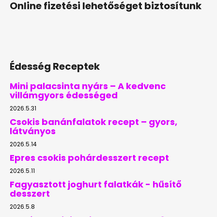
Online fizetési lehetőséget biztosítunk
Édesség Receptek
Mini palacsinta nyárs – A kedvenc
villámgyors édességed
2026.5.31
Csokis banánfalatok recept – gyors,
látványos
2026.5.14
Epres csokis pohárdesszert recept
2026.5.11
Fagyasztott joghurt falatkák - hűsítő
desszert
2026.5.8