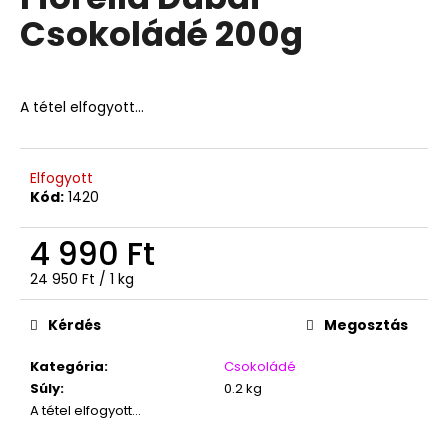
értékelése
Csokoládé 200g
5-
ből
A
4,8
j
csillag.
á
A tétel elfogyott…
n
l
j
Elfogyott
u
Kód:
1420
k
4 990 Ft
TOP
Egységár:
24 950 Ft / 1 kg
WAFERS
KAKAÓ-
RUM
Kérdés
Megosztás
ÍZŰ
NÁPOLYI
Kategória
:
Csokoládé
900G
Súly
:
0.2 kg
3
A tétel elfogyott…
490
Ft