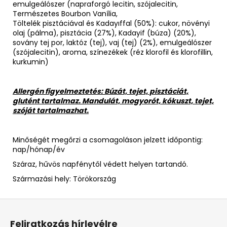
emulgeálószer (napraforgó lecitin, szójalecitin,
Természetes Bourbon Vanília,
Töltelék pisztáciával és Kadayıffal (50%): cukor, növényi
olaj (pálma), pisztácia (27%), Kadayif (búza) (20%),
sovány tej por, laktóz (tej), vaj (tej) (2%), emulgeálószer
(szójalecitin), aroma, színezékek (réz klorofil és klorofillin,
kurkumin)
Allergén figyelmeztetés: Búzát, tejet, pisztáciát,
glutént tartalmaz.
Mandulát, mogyorót, kókuszt, tejet,
szóját tartalmazhat.
Minőségét megőrzi a csomagoláson jelzett időpontig:
nap/hónap/év
Száraz, hűvös napfénytől védett helyen tartandó.
Származási hely: Törökország
L
á
Feliratkozás hírlevélre