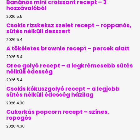
Banános mini croissant recept – 3
hozzávalóból
2026.5.5
Csokis rizskeksz szelet recept – roppanós,
sütés nélküli desszert
2026.5.4
A tökéletes brownie recept - percek alatt
2026.5.4
Oreo golyó recept – a legkrémesebb sütés
nélküli édesség
2026.5.4
Csokis kókuszgolyó recept – a legjobb
sütés nélküli édesség házilag
2026.4.30
Cukorkás popcorn recept – színes,
ropogós
2026.4.30