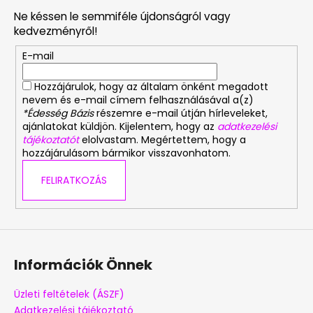
b
Ne késsen le semmiféle újdonságról vagy
l
kedvezményről!
é
E-mail
c
Hozzájárulok, hogy az általam önként megadott
nevem és e-mail címem felhasználásával a(z)
*Édesség Bázis
részemre e-mail útján hírleveleket,
ajánlatokat küldjön. Kijelentem, hogy az
adatkezelési
tájékoztatót
elolvastam. Megértettem, hogy a
hozzájárulásom bármikor visszavonhatom.
FELIRATKOZÁS
Információk Önnek
Üzleti feltételek (ÁSZF)
Adatkezelési tájékoztató