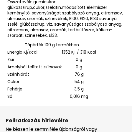
Összetevők: gumicukor:
glükózszirup,cukor,zselatin,módosított élelmiszer
keményítő, savanyúságot szabályozó anyag, citromsav,
almasav, aromák, színezékek, E100, E120, E133 savanyú
zselé: glükózszirup, víz, savanyúságot szabályozó anyag,
citromsav, almasav, aromák, tartósítószer, kálium-
szorbát, színezékek, E133.
Tápérték 100 g termékben
Energia Kj/Kcal
1352 Kj / 318 Kcal
Zsír
0 g
Amelyből telített zsírsavak
0 g
Szénhidrát
76 g
Cukor
54 g
Fehérje
3,5 g
Só
0,016 mg
L
á
Feliratkozás hírlevélre
b
Ne késsen le semmiféle újdonságról vagy