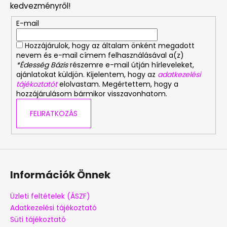
l
kedvezményről!
é
E-mail
c
Hozzájárulok, hogy az általam önként megadott
nevem és e-mail címem felhasználásával a(z)
*Édesség Bázis
részemre e-mail útján hírleveleket,
ajánlatokat küldjön. Kijelentem, hogy az
adatkezelési
tájékoztatót
elolvastam. Megértettem, hogy a
hozzájárulásom bármikor visszavonhatom.
FELIRATKOZÁS
Információk Önnek
Üzleti feltételek (ÁSZF)
Adatkezelési tájékoztató
Süti tájékoztató