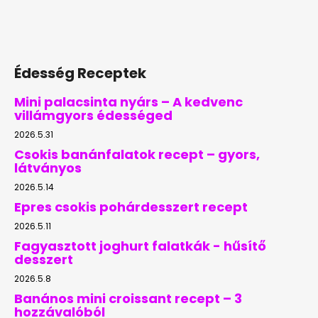
Édesség Receptek
Mini palacsinta nyárs – A kedvenc
villámgyors édességed
2026.5.31
Csokis banánfalatok recept – gyors,
látványos
2026.5.14
Epres csokis pohárdesszert recept
2026.5.11
Fagyasztott joghurt falatkák - hűsítő
desszert
2026.5.8
Banános mini croissant recept – 3
hozzávalóból