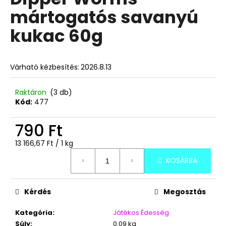
értékelése
mártogatós savanyú
5-
ből
A
kukac 60g
0,0
j
csillag.
á
n
Várható kézbesítés:
2026.8.13
l
j
Raktáron
(3 db)
u
Kód:
477
k
790 Ft
SZOBI
Egységár:
13 166,67 Ft / 1 kg
LIMÓPOR
12G
KOSÁRBA
139
Ft
Kérdés
Megosztás
Kategória
:
Játékos Édesség
Súly
:
0.09 kg