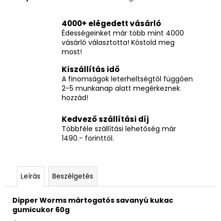
4000+ elégedett vásárló
Édességeinket már több mint 4000
vásárló választotta! Kóstold meg
most!
Kiszállítás idő
A finomságok leterheltségtől függően
2-5 munkanap alatt megérkeznek
hozzád!
Kedvező szállítási díj
Többféle szállítási lehetőség már
1490.- forinttól.
Leírás
Beszélgetés
Dipper Worms mártogatós savanyú kukac
gumicukor 60g