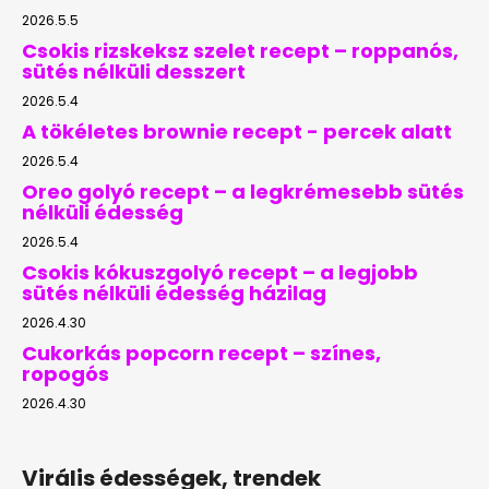
2026.5.5
Csokis rizskeksz szelet recept – roppanós,
sütés nélküli desszert
2026.5.4
A tökéletes brownie recept - percek alatt
2026.5.4
Oreo golyó recept – a legkrémesebb sütés
nélküli édesség
2026.5.4
Csokis kókuszgolyó recept – a legjobb
sütés nélküli édesség házilag
2026.4.30
Cukorkás popcorn recept – színes,
ropogós
2026.4.30
Virális édességek, trendek