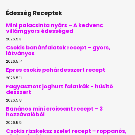
Édesség Receptek
Mini palacsinta nyárs – A kedvenc
villámgyors édességed
2026.5.31
Csokis banánfalatok recept – gyors,
látványos
2026.5.14
Epres csokis pohárdesszert recept
2026.5.11
Fagyasztott joghurt falatkák - hűsítő
desszert
2026.5.8
Banános mini croissant recept – 3
hozzávalóból
2026.5.5
Csokis rizskeksz szelet recept – roppanós,