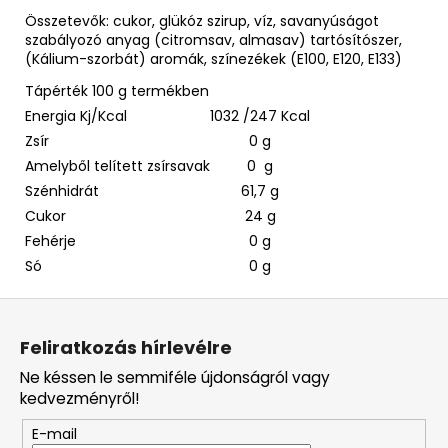
Összetevők: cukor, glükóz szirup, víz, savanyúságot
szabályozó anyag (citromsav, almasav) tartósítószer,
(Kálium-szorbát) aromák, színezékek (E100, E120, E133)
Tápérték 100 g termékben
Energia Kj/Kcal
1032 /247 Kcal
Zsír
0 g
Amelyből telített zsírsavak
0 g
Szénhidrát
61,7 g
Cukor
24 g
Fehérje
0 g
Só
0 g
L
á
Feliratkozás hírlevélre
b
Ne késsen le semmiféle újdonságról vagy
l
kedvezményről!
é
E-mail
c