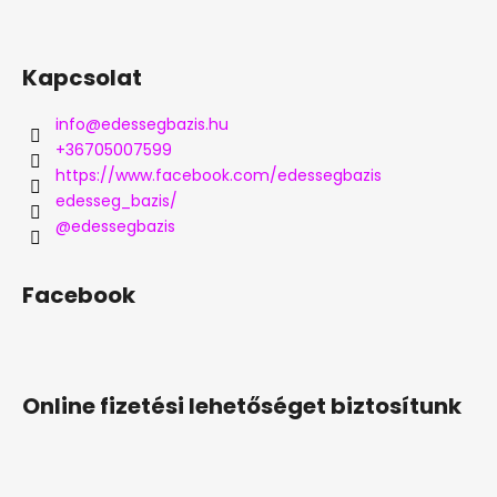
Kapcsolat
info
@
edessegbazis.hu
+36705007599
https://www.facebook.com/edessegbazis
edesseg_bazis/
@edessegbazis
Facebook
Online fizetési lehetőséget biztosítunk