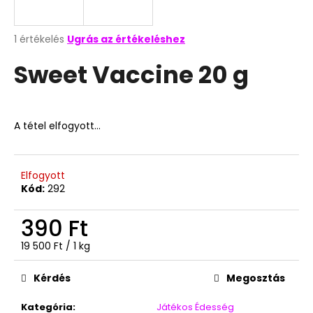
A
A
1 értékelés
Ugrás az értékeléshez
termék
j
Sweet Vaccine 20 g
átlagos
á
értékelése
n
5-
l
ből
j
5,0
A tétel elfogyott…
u
csillag.
k
Elfogyott
Kód:
292
UNICORN
NEON
POP
390 Ft
10G
199
Egységár:
19 500 Ft / 1 kg
Ft
Kérdés
Megosztás
Kategória
:
Játékos Édesség