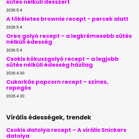
sütés nélküli desszert
2026.5.4
A tökéletes brownie recept - percek alatt
2026.5.4
Oreo golyó recept – a legkrémesebb sütés
nélküli édesség
2026.5.4
Csokis kókuszgolyó recept – a legjobb
sütés nélküli édesség házilag
2026.4.30
Cukorkás popcorn recept – színes,
ropogós
2026.4.30
Virális édességek, trendek
Csokis datolya recept – A virális Snickers
datolya