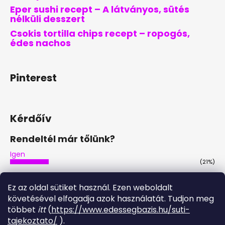
Eper sushi recept – A látványos, sütés
nélküli desszert
Csokis tortilla chips recept – ropogós,
édes nachos
Pinterest
Kérdőív
Rendeltél már tőlünk?
Igen
(21%)
Nem
(46%)
Ez az oldal sütiket használ. Ezen weboldalt
Nem, de tervezem
követésével elfogadja azok használatát. Tudjon meg
(29%)
többet
itt
(
https://www.edessegbazis.hu/suti-
Igen, többször is
tajekoztato/
).