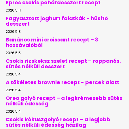
Epres csokis pohárdesszert recept
2026.5.11
Fagyasztott joghurt falatkák - hűsítő
desszert
2026.5.8
Banános mini croissant recept – 3
hozzávalóból
2026.5.5
Csokis rizskeksz szelet recept – roppanós,
sütés nélküli desszert
2026.5.4
A tökéletes brownie recept - percek alatt
2026.5.4
Oreo golyó recept – a legkrémesebb sütés
nélküli édesség
2026.5.4
Csokis kókuszgolyó recept – a legjobb
sütés nélküli édesség házilag