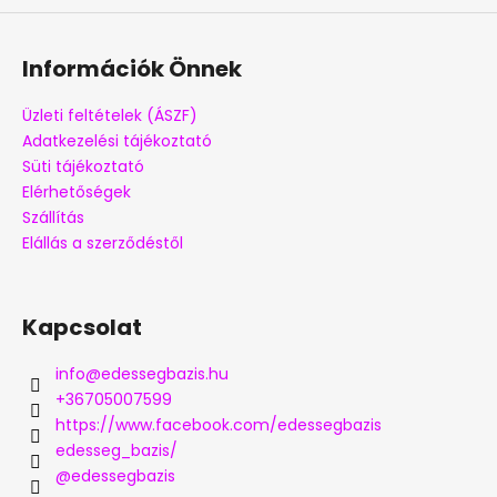
Információk Önnek
Üzleti feltételek (ÁSZF)
Adatkezelési tájékoztató
Süti tájékoztató
Elérhetőségek
Szállítás
Elállás a szerződéstől
Kapcsolat
info
@
edessegbazis.hu
+36705007599
https://www.facebook.com/edessegbazis
edesseg_bazis/
@edessegbazis