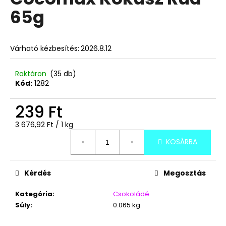
értékelése
65g
5-
ből
A
4,0
j
csillag.
Várható kézbesítés:
2026.8.12
á
n
l
Raktáron
(35 db)
Kód:
1282
j
u
239 Ft
k
Egységár:
3 676,92 Ft / 1 kg
TOP
KOSÁRBA
WAFERS
MEGGYES
NÁPOLYI
900G
Kérdés
Megosztás
3
490
Kategória
:
Csokoládé
Ft
Súly
:
0.065 kg