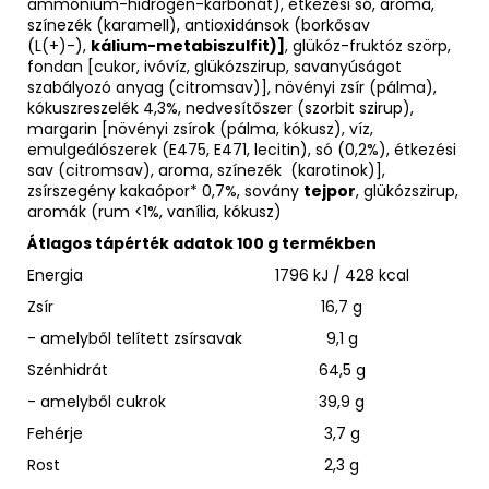
ammónium-hidrogén-karbonát), étkezési só, aroma,
színezék (karamell), antioxidánsok (borkősav
(L(+)-),
kálium-metabiszulfit)]
, glükóz-fruktóz szörp,
fondan [cukor, ivóvíz, glükózszirup, savanyúságot
szabályozó anyag (citromsav)], növényi zsír (pálma),
kókuszreszelék 4,3%, nedvesítőszer (szorbit szirup),
margarin [növényi zsírok (pálma, kókusz), víz,
emulgeálószerek (E475, E471, lecitin), só (0,2%), étkezési
sav (citromsav), aroma, színezék (karotinok)],
zsírszegény kakaópor* 0,7%, sovány
tejpor
, glükózszirup,
aromák (rum <1%, vanília, kókusz)
Átlagos tápérték adatok 100 g termékben
Energia
1796 kJ / 428 kcal
Zsír
16,7 g
- amelyből telített zsírsavak
9,1 g
Szénhidrát
64,5 g
- amelyből cukrok
39,9 g
Fehérje
3,7 g
Rost
2,3 g