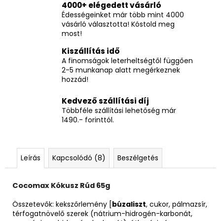
4000+ elégedett vásárló
Édességeinket már több mint 4000
vásárló választotta! Kóstold meg
most!
Kiszállítás idő
A finomságok leterheltségtől függően
2-5 munkanap alatt megérkeznek
hozzád!
Kedvező szállítási díj
Többféle szállítási lehetőség már
1490.- forinttól.
Leírás
Kapcsolódó (8)
Beszélgetés
Cocomax Kókusz Rúd 65g
Összetevők: kekszőrlemény [
búzaliszt
, cukor, pálmazsír,
térfogatnövelő szerek (nátrium-hidrogén-karbonát,