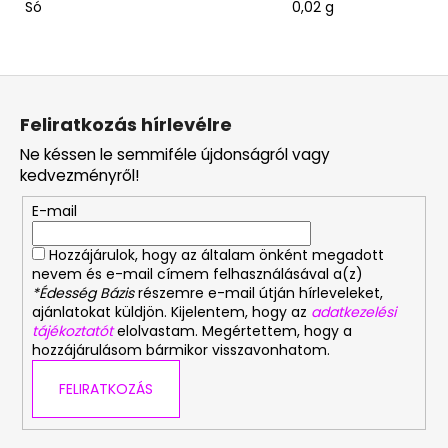
Só
0,02 g
L
á
Feliratkozás hírlevélre
b
Ne késsen le semmiféle újdonságról vagy
l
kedvezményről!
é
E-mail
c
Hozzájárulok, hogy az általam önként megadott
nevem és e-mail címem felhasználásával a(z)
*Édesség Bázis
részemre e-mail útján hírleveleket,
ajánlatokat küldjön. Kijelentem, hogy az
adatkezelési
tájékoztatót
elolvastam. Megértettem, hogy a
hozzájárulásom bármikor visszavonhatom.
FELIRATKOZÁS