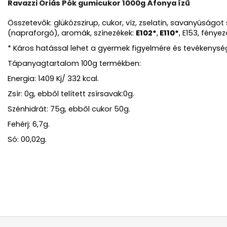
Ravazzi Óriás Pók gumicukor 1000g Áfonya ízű
Összetevők: glükózszirup, cukor, víz, zselatin, savanyúságo
(napraforgó), aromák, színezékek:
E102*
,
E110*
, E153, fény
*
Káros hatással lehet a gyermek figyelmére és tevékenysé
Tápanyagtartalom 100g termékben:
Energia: 1409 Kj/ 332 kcal.
Zsír: 0g, ebből telített zsírsavak:0g.
Szénhidrát: 75g, ebből cukor 50g.
Fehérj: 6,7g.
Só: 00,02g.