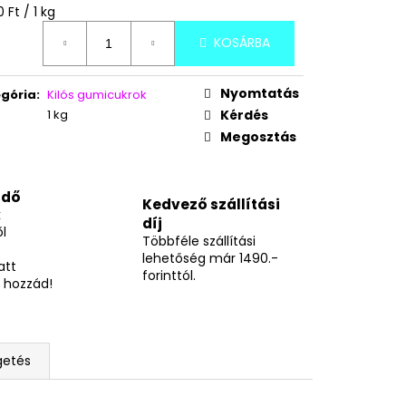
KAÓ-CSOKI ÍZŰ
égár:
 Ft / 1 kg
KOSÁRBA
Nyomtatás
gória
:
Kilós gumicukrok
1 kg
Kérdés
Megosztás
idő
Kedvező szállítási
k
díj
l
Többféle szállítási
lehetőség már 1490.-
att
forinttól.
 hozzád!
getés