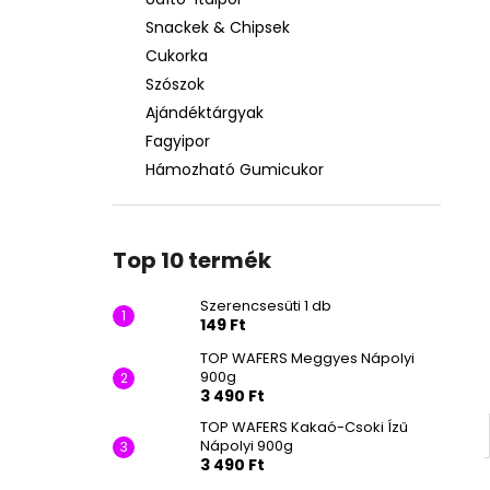
SZERENCSESÜTI 1 DB
Snackek & Chipsek
149 Ft
Cukorka
Szószok
Ajándéktárgyak
Fagyipor
Hámozható Gumicukor
Top 10 termék
Szerencsesüti 1 db
149 Ft
TOP WAFERS Meggyes Nápolyi
900g
3 490 Ft
TOP WAFERS Kakaó-Csoki Ízű
Nápolyi 900g
3 490 Ft