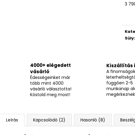
TOP WAFERS MEGGYES NÁPOLYI 900G
TOP WAFERS KA
Egys
3 790
NÁPOLYI 900G
3 490 Ft
3 490 Ft
Kate
Súly
:
4000+ elégedett
Kiszállítás 
vásárló
A finomságo
leterheltségtő
Édességeinket már
függően 2-5
több mint 4000
munkanap al
vásárló választotta!
megérkeznek
Kóstold meg most!
Leírás
Kapcsolódó (2)
Hasonló (8)
Beszél