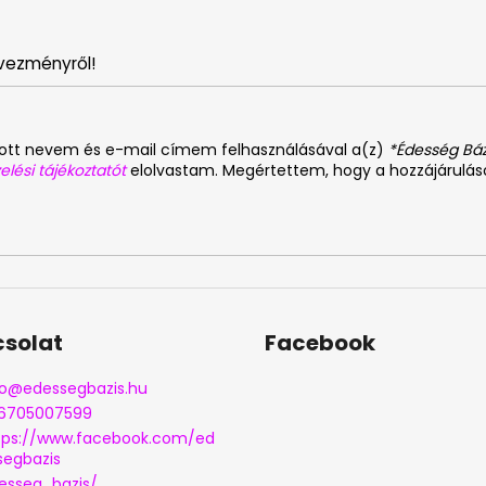
vezményről!
dott nevem és e-mail címem felhasználásával a(z)
*Édesség Báz
elési tájékoztatót
elolvastam. Megértettem, hogy a hozzájárulá
solat
Facebook
o
@
edessegbazis.hu
6705007599
tps://www.facebook.com/ed
segbazis
esseg_bazis/