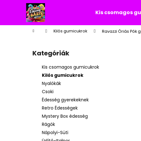
K
Ugrás
a
o
Kis csomagos g
fő
Vissza
Vissza
s
tartalomhoz
a boltba
a boltba
á
Kezdőlap
Kilós gumicukrok
Ravazzi Óriás Pók 
r
O
l
Kategóriák
Kategóriák
d
átugrása
a
Kis csomagos gumicukrok
l
Kilós gumicukrok
s
Nyalókák
ó
Csoki
p
Édesség gyerekeknek
a
Retro Édességek
n
Mystery Box édesség
e
Rágók
l
Nápolyi-Süti
Üdítő-Italpor