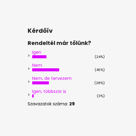
Kérdőív
Rendeltél már tőlünk?
Igen
(24%)
Nem
(45%)
Nem, de tervezem
(28%)
Igen, többször is
(3%)
Szavazatok száma:
29