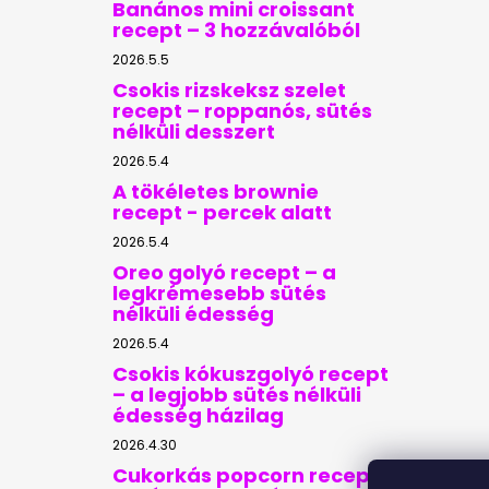
Banános mini croissant
recept – 3 hozzávalóból
2026.5.5
Csokis rizskeksz szelet
recept – roppanós, sütés
nélküli desszert
2026.5.4
A tökéletes brownie
recept - percek alatt
2026.5.4
Oreo golyó recept – a
legkrémesebb sütés
nélküli édesség
2026.5.4
Csokis kókuszgolyó recept
– a legjobb sütés nélküli
édesség házilag
2026.4.30
Cukorkás popcorn recept