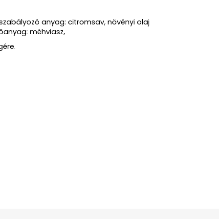
t szabályozó anyag: citromsav, növényi olaj
ezőanyag: méhviasz,
gére.