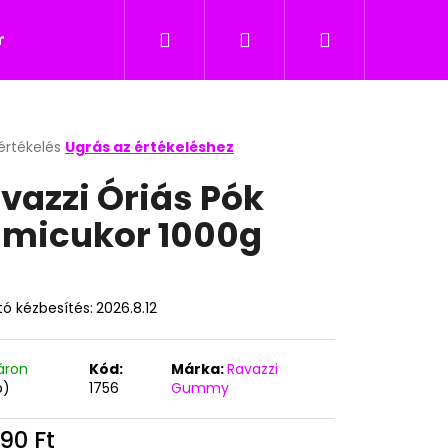
Keresés
Bejelentkezés
Kosár
icukor
Nyalókák
Édesség gyerekeknek
értékelés
Ugrás az értékeléshez
k
vazzi Óriás Pók
s
lése
micukor 1000g
.
ó kézbesítés:
2026.8.12
áron
Kód:
Márka:
Ravazzi
b)
1756
Gummy
Következő
90 Ft