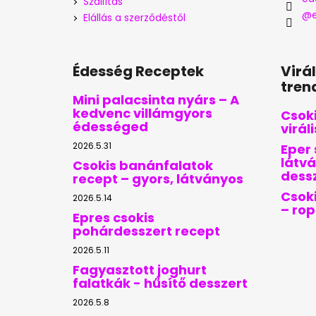
Szállítás
@e
Elállás a szerződéstől
Édesség Receptek
Virá
tren
Mini palacsinta nyárs – A
kedvenc villámgyors
Csoki
édességed
virál
2026.5.31
Eper 
látvá
Csokis banánfalatok
dess
recept – gyors, látványos
Csoki
2026.5.14
– ro
Epres csokis
pohárdesszert recept
2026.5.11
Fagyasztott joghurt
falatkák - hűsítő desszert
2026.5.8