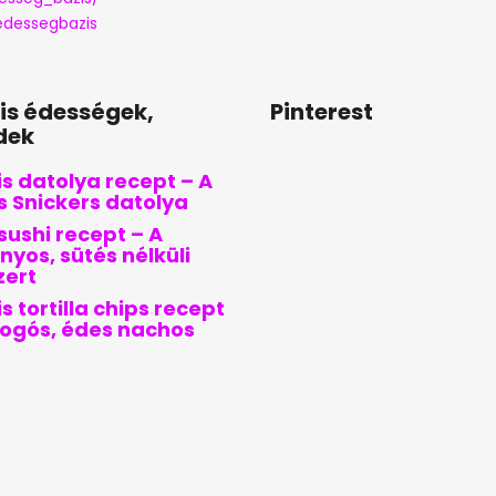
dessegbazis
lis édességek,
Pinterest
dek
s datolya recept – A
is Snickers datolya
sushi recept – A
nyos, sütés nélküli
zert
s tortilla chips recept
pogós, édes nachos