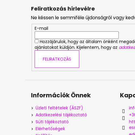
á
Feliratkozás hírlevélre
b
Ne késsen le semmiféle újdonságról vagy ked
l
é
E-mail
c
Hozzájárulok, hogy az általam önként mega
ajánlatokat küldjön. Kijelentem, hogy az
adatkez
FELIRATKOZÁS
Információk Önnek
Kapc
Üzleti feltételek (ÁSZF)
inf
Adatkezelési tájékoztató
+3
Süti tájékoztató
ht
es
Elérhetőségek
ed