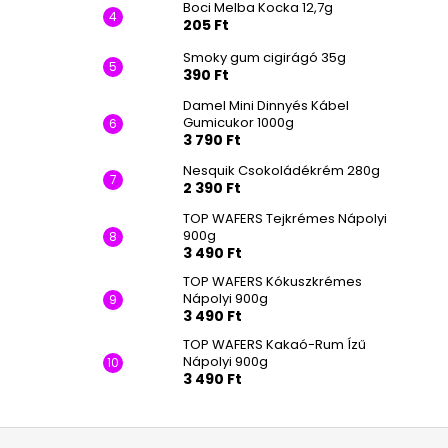
Boci Melba Kocka 12,7g
205 Ft
Smoky gum cigirágó 35g
390 Ft
Damel Mini Dinnyés Kábel
Gumicukor 1000g
3 790 Ft
Nesquik Csokoládékrém 280g
2 390 Ft
TOP WAFERS Tejkrémes Nápolyi
900g
3 490 Ft
TOP WAFERS Kókuszkrémes
Nápolyi 900g
3 490 Ft
TOP WAFERS Kakaó-Rum Ízű
Nápolyi 900g
3 490 Ft
L