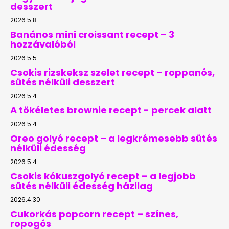
desszert
2026.5.8
Banános mini croissant recept – 3
hozzávalóból
2026.5.5
Csokis rizskeksz szelet recept – roppanós,
sütés nélküli desszert
2026.5.4
A tökéletes brownie recept - percek alatt
2026.5.4
Oreo golyó recept – a legkrémesebb sütés
nélküli édesség
2026.5.4
Csokis kókuszgolyó recept – a legjobb
sütés nélküli édesség házilag
2026.4.30
Cukorkás popcorn recept – színes,
ropogós