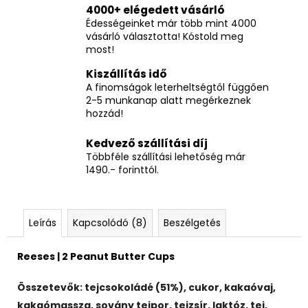
4000+ elégedett vásárló
Édességeinket már több mint 4000
vásárló választotta! Kóstold meg
most!
Kiszállítás idő
A finomságok leterheltségtől függően
2-5 munkanap alatt megérkeznek
hozzád!
Kedvező szállítási díj
Többféle szállítási lehetőség már
1490.- forinttól.
Leírás
Kapcsolódó (8)
Beszélgetés
Reeses | 2 Peanut Butter Cups
Összetevők: tejcsokoládé (51%), cukor, kakaóvaj,
kakaómassza, sovány tejpor, tejzsír, laktóz, tej,