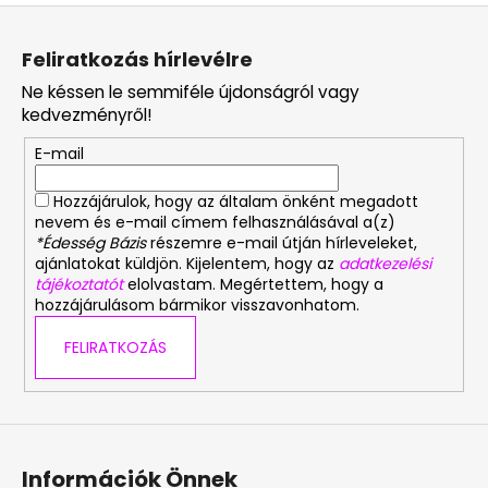
L
á
Feliratkozás hírlevélre
b
Ne késsen le semmiféle újdonságról vagy
l
kedvezményről!
é
E-mail
c
Hozzájárulok, hogy az általam önként megadott
nevem és e-mail címem felhasználásával a(z)
*Édesség Bázis
részemre e-mail útján hírleveleket,
ajánlatokat küldjön. Kijelentem, hogy az
adatkezelési
tájékoztatót
elolvastam. Megértettem, hogy a
hozzájárulásom bármikor visszavonhatom.
FELIRATKOZÁS
Információk Önnek