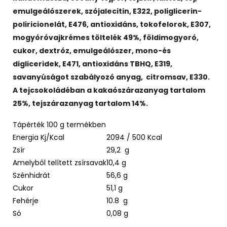
emulgeálószerek, szójalecitin, E322, poliglicerin-
poliricionelát, E476, antioxidáns, tokofelorok, E307,
mogyóróvajkrémes töltelék 49%, földimogyoró,
cukor, dextróz, emulgeálószer, mono-és
digliceridek, E471, antioxidáns TBHQ, E319,
savanyúságot szabályozó anyag, citromsav, E330.
A tejcsokoládéban a kakaószárazanyag tartalom
25%, tejszárazanyag tartalom 14%.
Tápérték 100 g termékben
Energia Kj/Kcal
2094 / 500 Kcal
Zsír
29,2 g
Amelyből telített zsírsavak
10,4 g
Szénhidrát
56,6 g
Cukor
51,1 g
Fehérje
10.8 g
Só
0,08 g