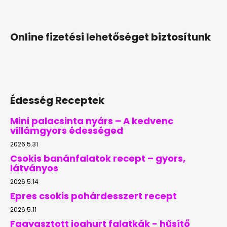
Online fizetési lehetőséget biztosítunk
Édesség Receptek
Mini palacsinta nyárs – A kedvenc
villámgyors édességed
2026.5.31
Csokis banánfalatok recept – gyors,
látványos
2026.5.14
Epres csokis pohárdesszert recept
2026.5.11
Fagyasztott joghurt falatkák - hűsítő