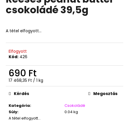
értékelése
csokoládé 39,5g
5-
ből
A
0,0
j
csillag.
á
A tétel elfogyott…
n
l
j
Elfogyott
u
Kód:
426
k
690 Ft
SZOBI
Egységár:
17 468,35 Ft / 1 kg
LIMÓPOR
12G
Kérdés
Megosztás
139
Ft
Kategória
:
Csokoládé
Súly
:
0.04 kg
A tétel elfogyott…