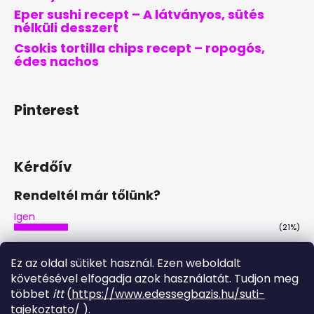
Eper sushi recept – A látványos, sütés
nélküli desszert
Csokis tortilla chips recept – ropogós,
édes nachos
Pinterest
Kérdőív
Rendeltél már tőlünk?
Igen
(21%)
Nem
(46%)
Ez az oldal sütiket használ. Ezen weboldalt
Nem, de tervezem
követésével elfogadja azok használatát. Tudjon meg
(29%)
többet
itt
(
https://www.edessegbazis.hu/suti-
Igen, többször is
tajekoztato/
).