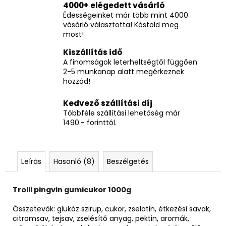
4000+ elégedett vásárló
Édességeinket már több mint 4000
vásárló választotta! Kóstold meg
most!
Kiszállítás idő
A finomságok leterheltségtől függően
2-5 munkanap alatt megérkeznek
hozzád!
Kedvező szállítási díj
Többféle szállítási lehetőség már
1490.- forinttól.
Leírás
Hasonló (8)
Beszélgetés
Trolli pingvin gumicukor 1000g
Összetevők: glükóz szirup, cukor, zselatin, étkezési savak,
citromsav, tejsav, zselésítő anyag, pektin, aromák,