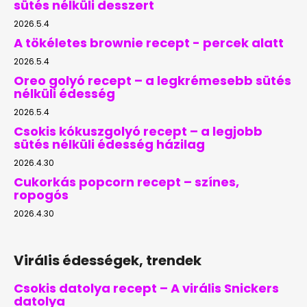
sütés nélküli desszert
2026.5.4
A tökéletes brownie recept - percek alatt
2026.5.4
Oreo golyó recept – a legkrémesebb sütés
nélküli édesség
2026.5.4
Csokis kókuszgolyó recept – a legjobb
sütés nélküli édesség házilag
2026.4.30
Cukorkás popcorn recept – színes,
ropogós
2026.4.30
Virális édességek, trendek
Csokis datolya recept – A virális Snickers
datolya