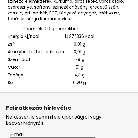
színező élelmiszerek, kurkuma, piros retek, vörös szőlő,
cseresznye, sáfrány, színezék:növényi eredetű szén,
kármin, brilliantkék, FCF, fényező anyagok, méhviasz,
fehér és sárga karnauba viasz.
Tápérték 100 g termékben
Energia Kj/Kcal
1427/336 Kcal
Zsír
0,01 g
Amelyből telített zsírsavak
0,01 g
Szénhidrát
78 g
Cukor
51 g
Fehérje
4,3 g
Só
0,20 g
L
á
Feliratkozás hírlevélre
b
Ne késsen le semmiféle újdonságról vagy
l
kedvezményről!
é
E-mail
c