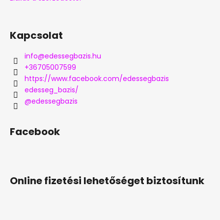
Kapcsolat
info
@
edessegbazis.hu
+36705007599
https://www.facebook.com/edessegbazis
edesseg_bazis/
@edessegbazis
Facebook
Online fizetési lehetőséget biztosítunk