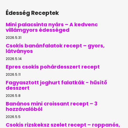
Édesség Receptek
Mini palacsinta nyárs – A kedvenc
villámgyors édességed
2026.5.31
Csokis banánfalatok recept – gyors,
látványos
2026.5.14
Epres csokis pohárdesszert recept
2026.5.11
Fagyasztott joghurt falatkák - hűsítő
desszert
2026.5.8
Banános mini croissant recept – 3
hozzávalóból
2026.5.5
Csokis rizskeksz szelet recept – roppanós,