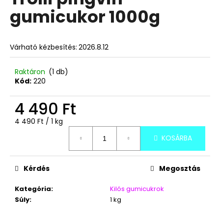
értékelése
gumicukor 1000g
5-
ből
A
0,0
j
csillag.
Várható kézbesítés:
2026.8.12
á
n
l
Raktáron
(1 db)
Kód:
220
j
u
4 490 Ft
k
Egységár:
4 490 Ft / 1 kg
TOP
KOSÁRBA
WAFERS
KAKAÓ-
CSOKI
ÍZŰ
Kérdés
Megosztás
NÁPOLYI
900G
Kategória
:
Kilós gumicukrok
3
Súly
:
1 kg
490
Ft