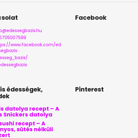
l
e
m
solat
Facebook
e
i
o
@
edessegbazis.hu
6705007599
tps://www.facebook.com/ed
segbazis
esseg_bazis/
dessegbazis
lis édességek,
Pinterest
dek
s datolya recept – A
is Snickers datolya
sushi recept – A
nyos, sütés nélküli
zert