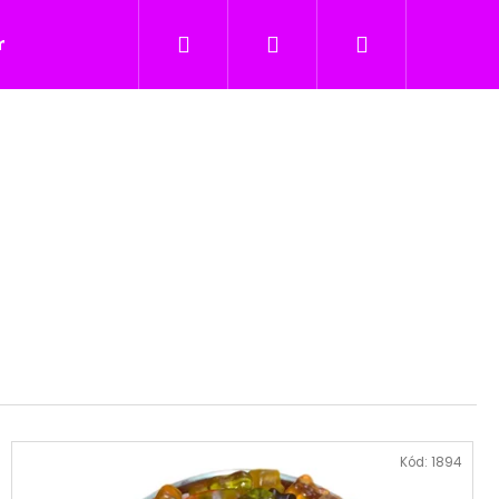
Keresés
Bejelentkezés
Kosár
icukor
Nyalókák
Édesség gyerekeknek
Következő
Kód:
1894