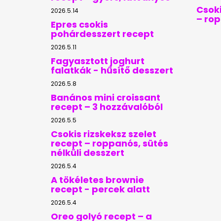
Csoki
2026.5.14
– ro
Epres csokis
pohárdesszert recept
2026.5.11
Fagyasztott joghurt
falatkák - hűsítő desszert
2026.5.8
Banános mini croissant
recept – 3 hozzávalóból
2026.5.5
Csokis rizskeksz szelet
recept – roppanós, sütés
nélküli desszert
2026.5.4
A tökéletes brownie
recept - percek alatt
2026.5.4
Oreo golyó recept – a