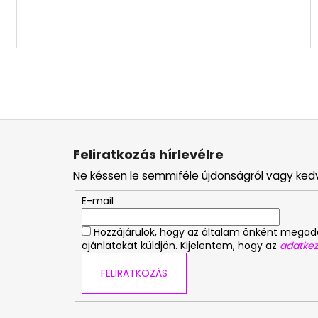
L
á
Feliratkozás hírlevélre
b
Ne késsen le semmiféle újdonságról vagy ked
l
é
E-mail
c
Hozzájárulok, hogy az általam önként mega
ajánlatokat küldjön. Kijelentem, hogy az
adatkez
FELIRATKOZÁS