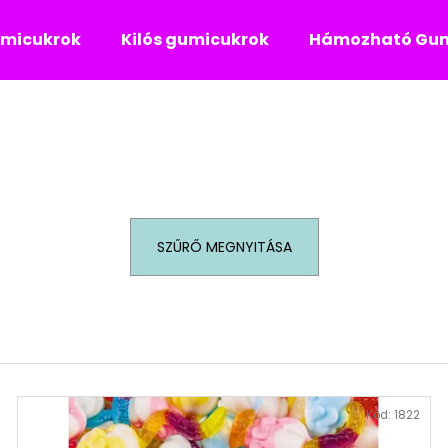
umicukrok
Kilós gumicukrok
Hámozható Gum
Mit keres?
KERESÉS
SZŰRŐ MEGNYITÁSA
Ajánljuk
Kód:
1822