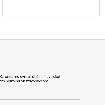
is
részemre e-mail útján hírleveleket,
som bármikor visszavonhatom.