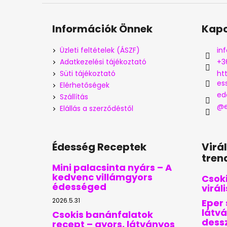
Információk Önnek
Kapc
Üzleti feltételek (ÁSZF)
inf
Adatkezelési tájékoztató
+3
Süti tájékoztató
ht
es
Elérhetőségek
ed
Szállítás
@e
Elállás a szerződéstől
Édesség Receptek
Virá
tren
Mini palacsinta nyárs – A
kedvenc villámgyors
Csoki
édességed
virál
2026.5.31
Eper 
látvá
Csokis banánfalatok
dess
recept – gyors, látványos