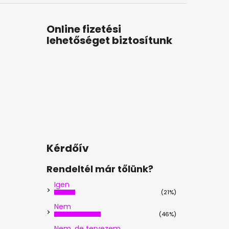
Online fizetési
lehetőséget biztosítunk
Kérdőív
Rendeltél már tőlünk?
Igen
(21%)
Nem
(46%)
Nem, de tervezem