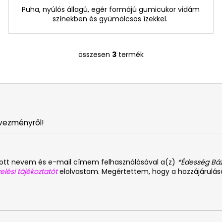
Puha, nyúlós állagú, egér formájú gumicukor vidám
színekben és gyümölcsös ízekkel.
összesen
3
termék
L
i
s
t
a
i
vezményről!
r
á
n
y
dott nevem és e-mail címem felhasználásával a(z)
*Édesség Báz
í
elési tájékoztatót
elolvastam. Megértettem, hogy a hozzájárulá
t
á
s
e