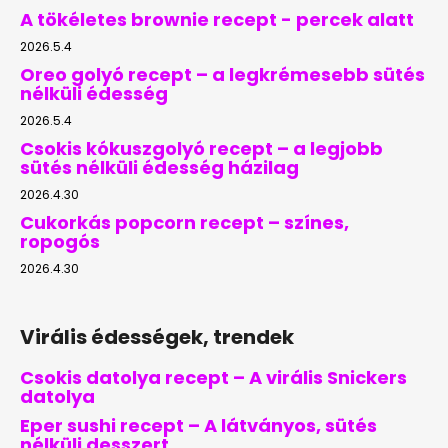
A tökéletes brownie recept - percek alatt
2026.5.4
Oreo golyó recept – a legkrémesebb sütés
nélküli édesség
2026.5.4
Csokis kókuszgolyó recept – a legjobb
sütés nélküli édesség házilag
2026.4.30
Cukorkás popcorn recept – színes,
ropogós
2026.4.30
Virális édességek, trendek
Csokis datolya recept – A virális Snickers
datolya
Eper sushi recept – A látványos, sütés
nélküli desszert