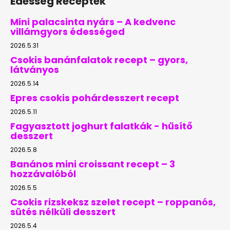
Édesség Receptek
Mini palacsinta nyárs – A kedvenc
villámgyors édességed
2026.5.31
Csokis banánfalatok recept – gyors,
látványos
2026.5.14
Epres csokis pohárdesszert recept
2026.5.11
Fagyasztott joghurt falatkák - hűsítő
desszert
2026.5.8
Banános mini croissant recept – 3
hozzávalóból
2026.5.5
Csokis rizskeksz szelet recept – roppanós,
sütés nélküli desszert
2026.5.4