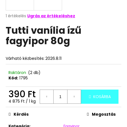
A
A
1 értékelés
Ugrás az értékeléshez
termék
j
Tutti vanília ízű
átlagos
á
értékelése
n
fagyipor 80g
5-
l
ből
j
5,0
u
csillag.
Várható kézbesítés:
2026.8.11
k
Raktáron
(2 db)
BOCI
Kód:
1795
MELBA
KOCKA
390 Ft
12,7G
KOSÁRBA
205
Egységár:
4 875 Ft / 1 kg
Ft
Kérdés
Megosztás
Kategória
:
Fagyipor