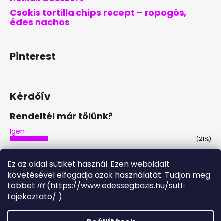
Csokis tortilla chips recept – ropogós,
édes nachos
Pinterest
Kérdőív
Rendeltél már tőlünk?
Igen
(21%)
Nem
(46%)
Ez az oldal sütiket használ. Ezen weboldalt
Nem, de tervezem
követésével elfogadja azok használatát. Tudjon meg
(29%)
többet
itt
(
https://www.edessegbazis.hu/suti-
Igen, többször is
tajekoztato/
).
(4%)
Szavazatok száma:
28