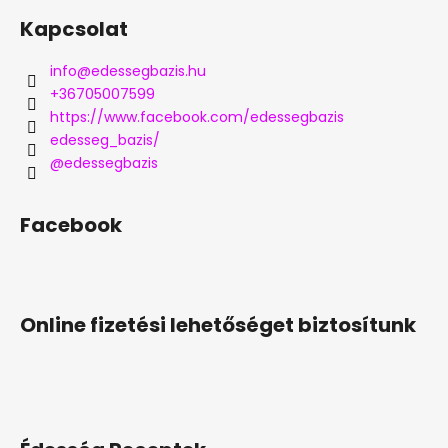
Kapcsolat
info
@
edessegbazis.hu
+36705007599
https://www.facebook.com/edessegbazis
edesseg_bazis/
@edessegbazis
Facebook
Online fizetési lehetőséget biztosítunk