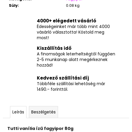
Súly
:
0.08 kg
4000+ elégedett vásárló
Édességeinket már több mint 4000
vásárló választotta! Kóstold meg
most!
Kiszállítás idő
A finomságok leterheltségtől függően
2-5 munkanap alatt megérkeznek
hozzád!
Kedvező szállítási díj
Többféle szállítási lehetőség már
1490.- forinttól.
Leírás
Beszélgetés
Tutti vanília ízű fagyipor 80g