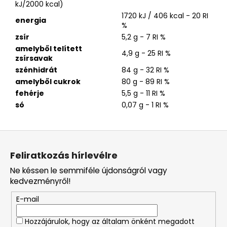
kJ/2000 kcal)
1720 kJ / 406 kcal - 20 RI
energia
%
zsír
5,2 g - 7 RI %
amelyből telített
4,9 g - 25 RI %
zsírsavak
szénhidrát
84 g - 32 RI %
amelyből cukrok
80 g - 89 RI %
fehérje
5,5 g - 11 RI %
só
0,07 g - 1 RI %
L
á
Feliratkozás hírlevélre
b
Ne késsen le semmiféle újdonságról vagy
l
kedvezményről!
é
E-mail
c
Hozzájárulok, hogy az általam önként megadott