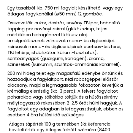
Egy tasakból kb. 750 ml fagylalt készíthető, vagy egy
átlagos fagyikanállal (ø50 mm) 12 gombóc.
Összevetők: cukor, dextróz, sovány TEJpor, habosító
topping por növényi zsírral (glükózszirup, teljes
mértékben hidrogénezett kókusz olaj,
emulgeálószerek: zsírsavak mono- és digliceridjei,
zsírsavak mono- és digliceridjeinek ecetsav-észterei;
TEJfehérje, stabilizátor: kálium-foszfátok),
sűrítőanyagok (guargumi, karragén), aroma,
színezékek (kurkumin, szulfitos-ammóniás karamell).
200 ml hideg tejet egy magasfalú edénybe öntünk és
hozzáadjuk a fagylaltport. Kézi robotgéppel először
alacsony, majd a legmagasabb fokozaton keverjük a
krémállag eléréséig (kb. 3 perc). A felvert fagylaltot
poharakba vagy tálkákba töltjük és a hűtőszekrény
mélyfagyasztó rekeszében 2-2,5 órát hűlni hagyjuk. A
fagylaltot egy adagban is lefagyaszthatjuk, ebben az
esetben 4 óra hűtési idő szükséges.
Átlagos tápérték 100 g termékben (RI: Referencia
beviteli érték egy átlagos felnőtt számára (8400