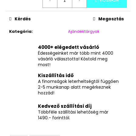
KOSÁRBA
Kérdés
Megosztás
Kategória
:
Ajándéktárgyak
4000+ elégedett vásárló
Édességeinket már több mint 4000
vásárló választotta! Kóstold meg
most!
Kiszállítás idő
A finomságok leterheltségtől függően
2-5 munkanap alatt megérkeznek
hozzád!
Kedvező szállítási díj
Többféle szállítási lehetőség már
1490.- forinttól.