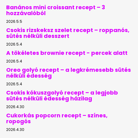
Banános mini croissant recept – 3
hozzávalóból
2026.5.5
Csokis rizskeksz szelet recept – roppanós,
sütés nélküli desszert
2026.5.4
A tökéletes brownie recept - percek alatt
2026.5.4
Oreo golyó recept – a legkrémesebb sütés
nélküli édesség
2026.5.4
Csokis kókuszgolyó recept – a legjobb
sütés nélküli édesség házilag
2026.4.30
Cukorkás popcorn recept – színes,
ropogós
2026.4.30