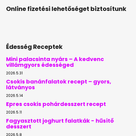
Online fizetési lehetőséget biztosítunk
Édesség Receptek
Mini palacsinta nyárs – A kedvenc
villámgyors édességed
2026.5.31
Csokis banánfalatok recept – gyors,
látványos
2026.5.14
Epres csokis pohárdesszert recept
2026.5.11
Fagyasztott joghurt falatkák - hűsítő
desszert
2026.5.8