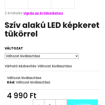
A
A
2 értékelés
Ugrás az értékeléshez
termék
j
Szív alakú LED képkeret
átlagos
á
értékelése
n
tükörrel
5-
l
ből
j
5,0
u
csillag.
VÁLTOZAT
k
TOP
Várható kézbesítés:
Változat kiválasztása
WAFERS
KÓKUSZKRÉMES
NÁPOLYI
Változat kiválasztása
900G
Kód:
Változat kiválasztása
3
490
4 990 Ft
Ft
Egységár: