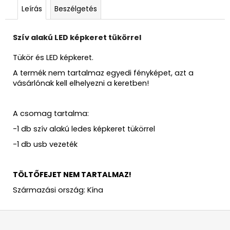
Leírás
Beszélgetés
Szív alakú LED képkeret tükörrel
Tükör és LED képkeret.
A termék nem tartalmaz egyedi fényképet, azt a
vásárlónak kell elhelyezni a keretben!
A csomag tartalma:
-1 db szív alakú ledes képkeret tükörrel
-1 db usb vezeték
TÖLTŐFEJET NEM TARTALMAZ!
Származási ország: Kína
L
á