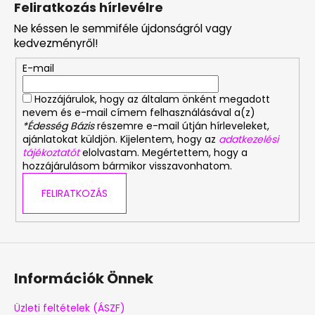
Feliratkozás hírlevélre
b
Ne késsen le semmiféle újdonságról vagy
l
kedvezményről!
é
E-mail
c
Hozzájárulok, hogy az általam önként megadott
nevem és e-mail címem felhasználásával a(z)
*Édesség Bázis
részemre e-mail útján hírleveleket,
ajánlatokat küldjön. Kijelentem, hogy az
adatkezelési
tájékoztatót
elolvastam. Megértettem, hogy a
hozzájárulásom bármikor visszavonhatom.
FELIRATKOZÁS
Információk Önnek
Üzleti feltételek (ÁSZF)