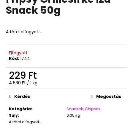
értékelése
Snack 50g
5-
ből
A
0,0
j
csillag.
á
A tétel elfogyott…
n
l
j
Elfogyott
u
Kód:
1744
k
229 Ft
TOP
Egységár:
4 580 Ft / 1 kg
WAFERS
TEJKRÉMES
NÁPOLYI
Kérdés
Megosztás
900G
3
Kategória
:
Snackek, Chipsek
490
Súly
:
0.05 kg
Ft
A tétel elfogyott…