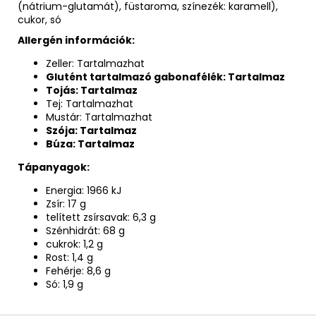
(nátrium-glutamát), füstaroma, színezék: karamell),
cukor, só
Allergén információk:
Zeller: Tartalmazhat
Glutént tartalmazó gabonafélék: Tartalmaz
Tojás: Tartalmaz
Tej: Tartalmazhat
Mustár: Tartalmazhat
Szója: Tartalmaz
Búza: Tartalmaz
Tápanyagok:
Energia: 1966 kJ
Zsír: 17 g
telített zsírsavak: 6,3 g
Szénhidrát: 68 g
cukrok: 1,2 g
Rost: 1,4 g
Fehérje: 8,6 g
Só: 1,9 g