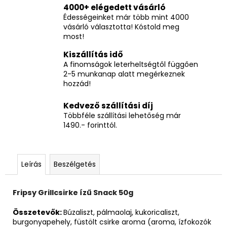
4000+ elégedett vásárló
Édességeinket már több mint 4000
vásárló választotta! Kóstold meg
most!
Kiszállítás idő
A finomságok leterheltségtől függően
2-5 munkanap alatt megérkeznek
hozzád!
Kedvező szállítási díj
Többféle szállítási lehetőség már
1490.- forinttól.
Leírás
Beszélgetés
Fripsy Grillcsirke ízű Snack 50g
Összetevők:
Búzaliszt, pálmaolaj, kukoricaliszt,
burgonyapehely, füstölt csirke aroma (aroma, ízfokozók