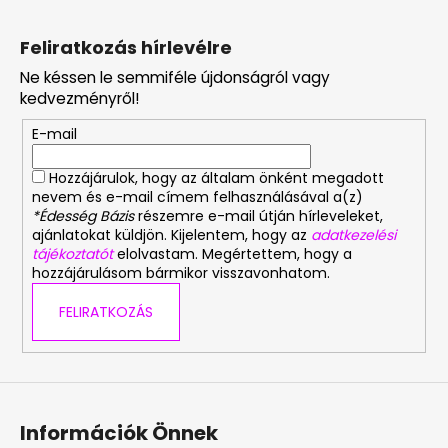
L
á
Feliratkozás hírlevélre
b
Ne késsen le semmiféle újdonságról vagy
l
kedvezményről!
é
E-mail
c
Hozzájárulok, hogy az általam önként megadott
nevem és e-mail címem felhasználásával a(z)
*Édesség Bázis
részemre e-mail útján hírleveleket,
ajánlatokat küldjön. Kijelentem, hogy az
adatkezelési
tájékoztatót
elolvastam. Megértettem, hogy a
hozzájárulásom bármikor visszavonhatom.
FELIRATKOZÁS
Információk Önnek