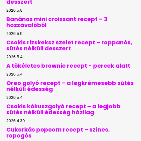
desszert
2026.5.8
Banános mini croissant recept – 3
hozzávalóból
2026.5.5
Csokis rizskeksz szelet recept – roppanós,
sütés nélküli desszert
2026.5.4
A tökéletes brownie recept - percek alatt
2026.5.4
Oreo golyó recept – a legkrémesebb sütés
nélküli édesség
2026.5.4
Csokis kókuszgolyó recept – a legjobb
sütés nélküli édesség házilag
2026.4.30
Cukorkás popcorn recept – színes,
ropogós