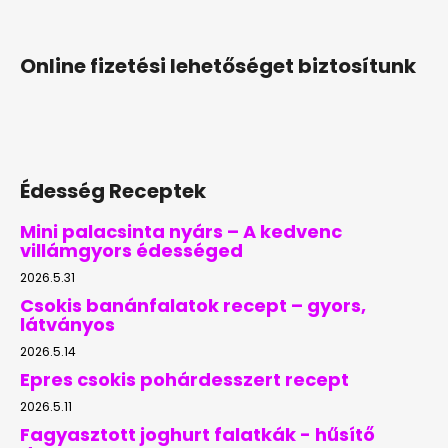
Online fizetési lehetőséget biztosítunk
Édesség Receptek
Mini palacsinta nyárs – A kedvenc
villámgyors édességed
2026.5.31
Csokis banánfalatok recept – gyors,
látványos
2026.5.14
Epres csokis pohárdesszert recept
2026.5.11
Fagyasztott joghurt falatkák - hűsítő