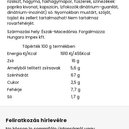
rizsliszt, hagyma, fokhagymapor, fűszerek, színezékek:
paprika kivonat, kapszicin, ízfokozók:dinátrium-guanilát,
dinátrium-inozinát) só. Nyomokban mustárt, szóját,
tojást és zellert tartalmazhat! Nem tartalmaz
rovarfehérjét.
Származási hely: Észak-Macedónia. Forgalmazza:
Hungaro Impex kft.
Tápérték 100 g termékben
Energia Kj/Kcal
1910 Kj/455Kcal
Zsír
16 g
Amelyből telített zsírsavak
5,6 g
Szénhidrát
67 g
Cukor
2,5 g
Fehérje
7,7 g
Só
1,7 g
L
á
Feliratkozás hírlevélre
b
Ne késsen le semmiféle újdonságról vagy