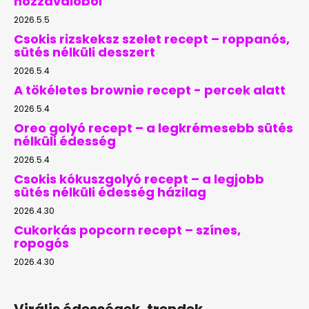
hozzávalóból
2026.5.5
Csokis rizskeksz szelet recept – roppanós,
sütés nélküli desszert
2026.5.4
A tökéletes brownie recept - percek alatt
2026.5.4
Oreo golyó recept – a legkrémesebb sütés
nélküli édesség
2026.5.4
Csokis kókuszgolyó recept – a legjobb
sütés nélküli édesség házilag
2026.4.30
Cukorkás popcorn recept – színes,
ropogós
2026.4.30
Virális édességek, trendek