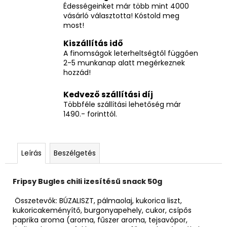
Édességeinket már több mint 4000
vásárló választotta! Kóstold meg
most!
Kiszállítás idő
A finomságok leterheltségtől függően
2-5 munkanap alatt megérkeznek
hozzád!
Kedvező szállítási díj
Többféle szállítási lehetőség már
1490.- forinttól.
Leírás
Beszélgetés
Fripsy Bugles chili izesítésű snack 50g
Összetevők: BÚZALISZT, pálmaolaj, kukorica liszt,
kukoricakeményítő, burgonyapehely, cukor, csípős
paprika aroma (aroma, fűszer aroma, tejsavópor,