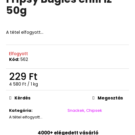
értékelése
50g
5-
ből
A
0,0
j
csillag.
á
A tétel elfogyott…
n
l
j
Elfogyott
u
Kód:
562
k
229 Ft
TOP
Egységár:
4 580 Ft / 1 kg
WAFERS
KÓKUSZKRÉMES
NÁPOLYI
Kérdés
Megosztás
900G
3
Kategória
:
Snackek, Chipsek
490
A tétel elfogyott…
Ft
4000+ elégedett vásárló