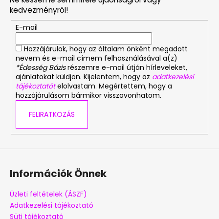
l
kedvezményről!
é
E-mail
c
Hozzájárulok, hogy az általam önként megadott
nevem és e-mail címem felhasználásával a(z)
*Édesség Bázis
részemre e-mail útján hírleveleket,
ajánlatokat küldjön. Kijelentem, hogy az
adatkezelési
tájékoztatót
elolvastam. Megértettem, hogy a
hozzájárulásom bármikor visszavonhatom.
FELIRATKOZÁS
Információk Önnek
Üzleti feltételek (ÁSZF)
Adatkezelési tájékoztató
Süti tájékoztató