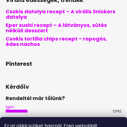
Csokis datolya recept – A virális Snickers
datolya
Eper sushi recept – A látványos, sütés
nélküli desszert
Csokis tortilla chips recept – ropogós,
édes nachos
Pinterest
Kérdőív
Rendeltél már tőlünk?
Igen
(21%)
Nem
(46%)
Ez az oldal sütiket használ. Ezen weboldalt