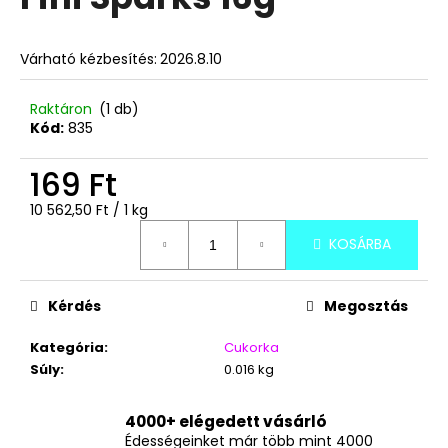
értékelése
5-
ből
A
Várható kézbesítés:
2026.8.10
5,0
j
csillag.
á
Raktáron
(1 db)
n
Kód:
835
l
j
169 Ft
u
Egységár:
k
10 562,50 Ft / 1 kg
KOSÁRBA
TOP
WAFERS
MEGGYES
Kérdés
Megosztás
NÁPOLYI
900G
Kategória
:
Cukorka
3
Súly
:
0.016 kg
490
Ft
4000+ elégedett vásárló
Édességeinket már több mint 4000