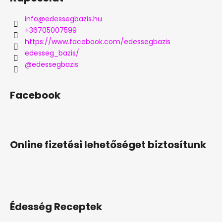
info
@
edessegbazis.hu
+36705007599
https://www.facebook.com/edessegbazis
edesseg_bazis/
@edessegbazis
Facebook
Online fizetési lehetőséget biztosítunk
Édesség Receptek