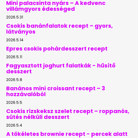
Mini palacsinta nyárs – A kedvenc
villámgyors édességed
2026.5.31
Csokis banánfalatok recept – gyors,
látványos
2026.5.14
Epres csokis pohárdesszert recept
2026.5.11
Fagyasztott joghurt falatkák - hűsítő
desszert
2026.5.8
Banános mini croissant recept – 3
hozzávalóból
2026.5.5
Csokis rizskeksz szelet recept – roppanós,
sütés nélküli desszert
2026.5.4
A tökéletes brownie recept - percek alatt