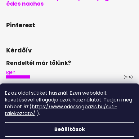
édes nachos
Pinterest
Kérdőív
Rendeltél már tőlünk?
Igen
(21%)
Nem
(46%)
Ez az oldal sütiket használ. Ezen weboldalt
Nem, de tervezem
követésével elfogadja azok használatát. Tudjon meg
(29%)
többet
itt
(
https://www.edessegbazis.hu/suti-
Igen, többször is
tajekoztato/
).
(4%)
Szavazatok száma:
28
Beállítások