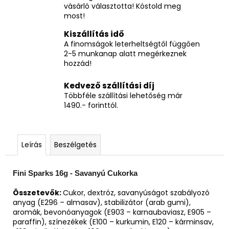
vásárló választotta! Kóstold meg
most!
Kiszállítás idő
A finomságok leterheltségtől függően
2-5 munkanap alatt megérkeznek
hozzád!
Kedvező szállítási díj
Többféle szállítási lehetőség már
1490.- forinttól.
Leírás
Beszélgetés
Fini Sparks 16g - Savanyú Cukorka
Összetevők:
Cukor, dextróz, savanyúságot szabályozó
anyag (E296 – almasav), stabilizátor (arab gumi),
aromák, bevonóanyagok (E903 – karnaubaviasz, E905 –
paraffin), színezékek (E100 – kurkumin, E120 – kárminsav,