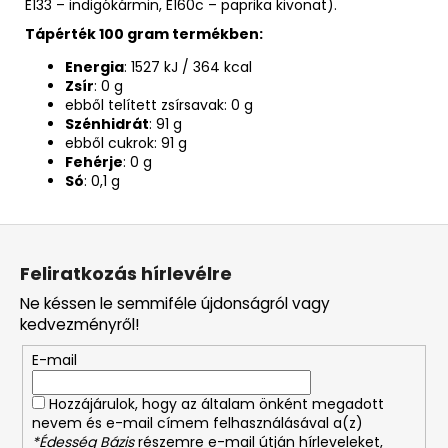
E133 – indigókármin, E160c – paprika kivonat).
Tápérték 100 gram termékben:
Energia
:
1527 kJ / 364 kcal
Zsír
:
0 g
ebből telített zsírsavak: 0 g
Szénhidrát
:
91 g
ebből cukrok: 91 g
Fehérje
:
0 g
Só
:
0,1 g
L
á
Feliratkozás hírlevélre
b
Ne késsen le semmiféle újdonságról vagy
l
kedvezményről!
é
E-mail
c
Hozzájárulok, hogy az általam önként megadott
nevem és e-mail címem felhasználásával a(z)
*Édesség Bázis
részemre e-mail útján hírleveleket,