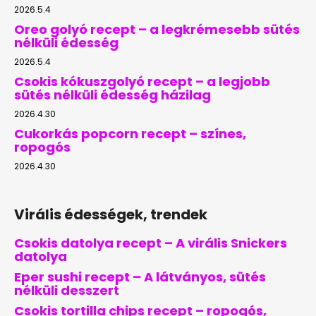
2026.5.4
Oreo golyó recept – a legkrémesebb sütés
nélküli édesség
2026.5.4
Csokis kókuszgolyó recept – a legjobb
sütés nélküli édesség házilag
2026.4.30
Cukorkás popcorn recept – színes,
ropogós
2026.4.30
Virális édességek, trendek
Csokis datolya recept – A virális Snickers
datolya
Eper sushi recept – A látványos, sütés
nélküli desszert
Csokis tortilla chips recept – ropogós,