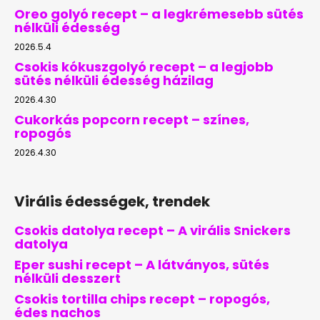
Oreo golyó recept – a legkrémesebb sütés
nélküli édesség
2026.5.4
Csokis kókuszgolyó recept – a legjobb
sütés nélküli édesség házilag
2026.4.30
Cukorkás popcorn recept – színes,
ropogós
2026.4.30
Virális édességek, trendek
Csokis datolya recept – A virális Snickers
datolya
Eper sushi recept – A látványos, sütés
nélküli desszert
Csokis tortilla chips recept – ropogós,
édes nachos