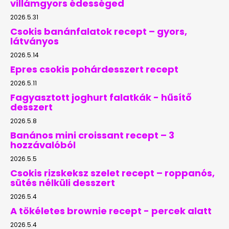
villámgyors édességed
2026.5.31
Csokis banánfalatok recept – gyors,
látványos
2026.5.14
Epres csokis pohárdesszert recept
2026.5.11
Fagyasztott joghurt falatkák - hűsítő
desszert
2026.5.8
Banános mini croissant recept – 3
hozzávalóból
2026.5.5
Csokis rizskeksz szelet recept – roppanós,
sütés nélküli desszert
2026.5.4
A tökéletes brownie recept - percek alatt
2026.5.4