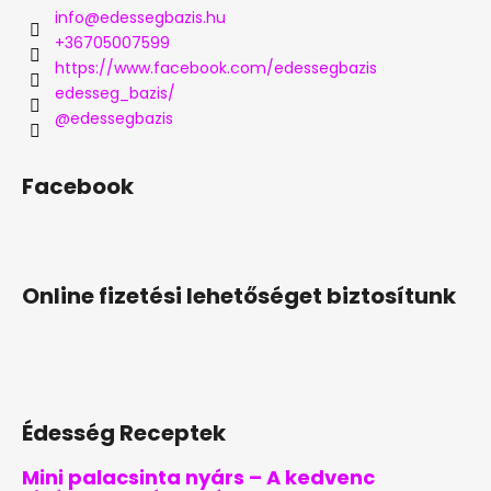
info
@
edessegbazis.hu
+36705007599
https://www.facebook.com/edessegbazis
edesseg_bazis/
@edessegbazis
Facebook
Online fizetési lehetőséget biztosítunk
Édesség Receptek
Mini palacsinta nyárs – A kedvenc