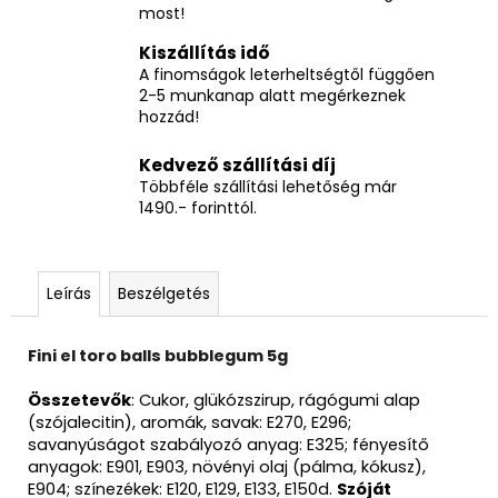
most!
Kiszállítás idő
A finomságok leterheltségtől függően
2-5 munkanap alatt megérkeznek
hozzád!
Kedvező szállítási díj
Többféle szállítási lehetőség már
1490.- forinttól.
Leírás
Beszélgetés
Fini el toro balls bubblegum 5g
Összetevők
: Cukor, glükózszirup, rágógumi alap
(szójalecitin), aromák, savak: E270, E296;
savanyúságot szabályozó anyag: E325; fényesítő
anyagok: E901, E903, növényi olaj (pálma, kókusz),
E904; színezékek: E120, E129, E133, E150d.
Szóját