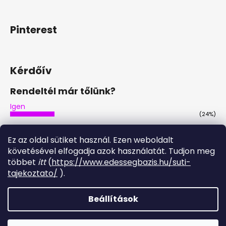
Pinterest
Kérdőív
Rendeltél már tőlünk?
Igen
(24%)
Nem
(45%)
Ez az oldal sütiket használ. Ezen weboldalt
Nem, de tervezem
követésével elfogadja azok használatát. Tudjon meg
(28%)
többet
itt
(
https://www.edessegbazis.hu/suti-
Igen, többször is
tajekoztato/
).
(3%)
Szavazatok száma:
29
Beállítások
Shoptet készítette