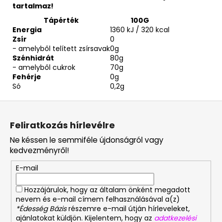
tartalmaz!
Tápérték
100G
Energia
1360 kJ / 320 kcal
Zsír
0
- amelyből telített zsírsavak
0g
Szénhidrát
80g
- amelyből cukrok
70g
Fehérje
0g
Só
0,2g
L
á
Feliratkozás hírlevélre
b
Ne késsen le semmiféle újdonságról vagy
l
kedvezményről!
é
E-mail
c
Hozzájárulok, hogy az általam önként megadott
nevem és e-mail címem felhasználásával a(z)
*Édesség Bázis
részemre e-mail útján hírleveleket,
ajánlatokat küldjön. Kijelentem, hogy az
adatkezelési