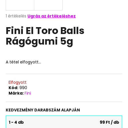
A
A
1 értékelés
Ugrás az értékeléshez
termék
j
Fini El Toro Balls
átlagos
á
értékelése
n
Rágógumi 5g
5-
l
ből
j
5,0
u
csillag.
k
A tétel elfogyott…
TOP
WAFERS
Elfogyott
KÓKUSZKRÉMES
Kód:
990
NÁPOLYI
Márka:
Fini
900G
3
490
KEDVEZMÉNY DARABSZÁM ALAPJÁN
Ft
1 - 4 db
99 Ft
/ db