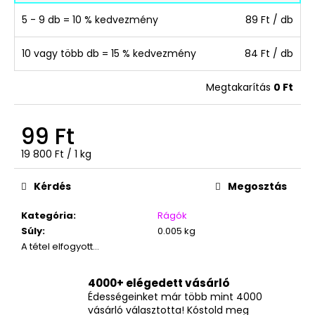
5 - 9 db = 10 % kedvezmény
89 Ft
/ db
10 vagy több db = 15 % kedvezmény
84 Ft
/ db
Megtakarítás
0 Ft
99 Ft
Egységár:
19 800 Ft / 1 kg
Kérdés
Megosztás
Kategória
:
Rágók
Súly
:
0.005 kg
A tétel elfogyott…
4000+ elégedett vásárló
Édességeinket már több mint 4000
vásárló választotta! Kóstold meg